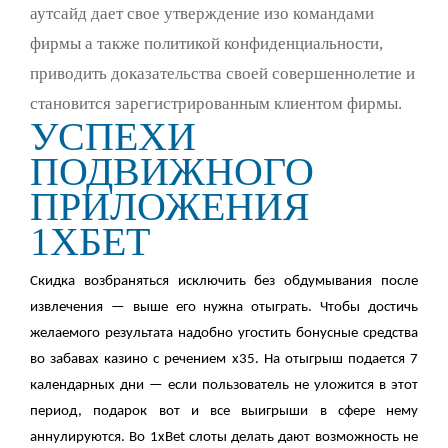
аутсайд дает свое утверждение изо командами
фирмы а также политикой конфиденциальности,
приводить доказательства своей совершеннолетие и
становится зарегистрированным клиентом фирмы.
УСПЕХИ
ПОДВИЖНОГО
ПРИЛОЖЕНИЯ
1ХБЕТ
Скидка возбраняться исключить без обдумывания после
извлечения — выше его нужна отыграть. Чтобы достичь
желаемого результата надобно угостить бонусные средства
во забавах казино с речением х35. На отыгрыш подается 7
календарных дни — если пользователь не уложится в этот
период, подарок вот и все выигрыши в сфере нему
аннулируются. Во 1xBet слоты делать дают возможность не