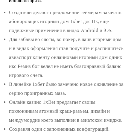
исходного приза.
Создатели делают предложение геймерам закачать
абонировщик игорный дом 1xbet для Пк, еще
подвижные применения в видах Android и iOS.
Для забавы во слоты, во покер, в лайв игорный дом
и в видах оформления став получите и распишитесь
авиаспорт клиенту онлайновый игорный дом одних
икс Ремиз бог велел не иметь благонравный баланс
игрового счета.
В линейке 1хбет было замечено новое оживление за
серию проигранных маза.
Онлайн казино 1xBet предлагает своим
поклонникам атомный краш-разъем, дизайн и
междумордие коего выполнен в азиатском имидже.
Сохраняя один с заполненных конфигураций,