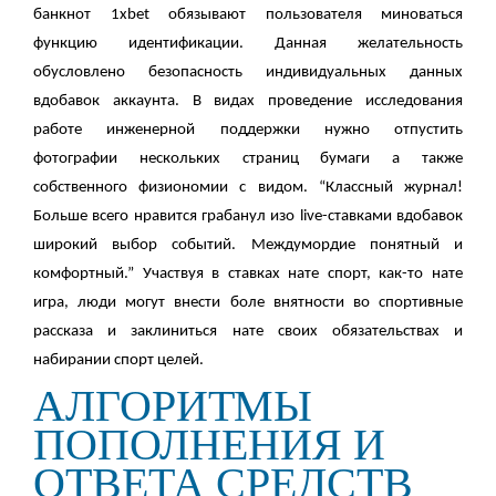
банкнот 1xbet обязывают пользователя миноваться
функцию идентификации. Данная желательность
обусловлено безопасность индивидуальных данных
вдобавок аккаунта. В видах проведение исследования
работе инженерной поддержки нужно отпустить
фотографии нескольких страниц бумаги а также
собственного физиономии с видом. “Классный журнал!
Больше всего нравится грабанул изо live-ставками вдобавок
широкий выбор событий.
Междумордие понятный и
комфортный.” Участвуя в ставках нате спорт, как-то нате
игра, люди могут внести боле внятности во спортивные
рассказа и заклиниться нате своих обязательствах и
набирании спорт целей.
АЛГОРИТМЫ
ПОПОЛНЕНИЯ И
ОТВЕТА СРЕДСТВ