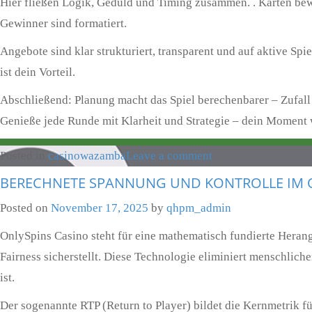
Hier fließen Logik, Geduld und Timing zusammen. . Karten bewer
Gewinner sind formatiert.
Angebote sind klar strukturiert, transparent und auf aktive Spi
ist dein Vorteil.
Abschließend: Planung macht das Spiel berechenbarer – Zufall w
Genieße jede Runde mit Klarheit und Strategie – dein Moment 
Posted in
casinowazamba
Leave a comment
BERECHNETE SPANNUNG UND KONTROLLE IM O
Posted on
November 17, 2025
by
qhpm_admin
OnlySpins Casino steht für eine mathematisch fundierte Herang
Fairness sicherstellt. Diese Technologie eliminiert menschlich
ist.
Der sogenannte RTP (Return to Player) bildet die Kernmetrik f