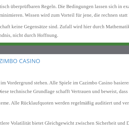
tisch überprüfbaren Regeln. Die Bedingungen lassen sich in ex
minimieren. Wissen wird zum Vorteil für jene, die rechnen statt
chaft keine Gegensätze sind. Zufall wird hier durch Mathematik
ändnis, nicht durch Hoffnung.
AZIMBO CASINO
se im Vordergrund stehen. Alle Spiele im Cazimbo Casino basier
se technische Grundlage schafft Vertrauen und beweist, dass F
ysteme. Alle Rücklaufquoten werden regelmäßig auditiert und ver
ttlere Volatilität bietet Gleichgewicht zwischen Sicherheit und