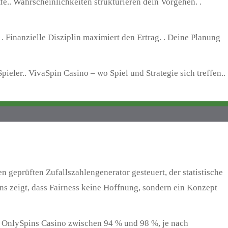
fe.. Wahrscheinlichkeiten strukturieren dein Vorgehen. .
. Finanzielle Disziplin maximiert den Ertrag. . Deine Planung
eler.. VivaSpin Casino – wo Spiel und Strategie sich treffen..
geprüften Zufallszahlengenerator gesteuert, der statistische
ins zeigt, dass Fairness keine Hoffnung, sondern ein Konzept
im OnlySpins Casino zwischen 94 % und 98 %, je nach