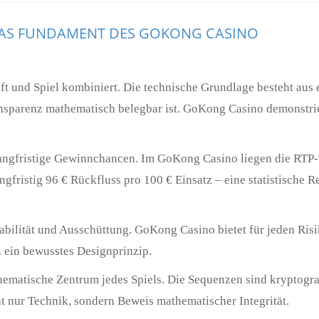
 DAS FUNDAMENT DES GOKONG CASINO
ft und Spiel kombiniert. Die technische Grundlage besteht au
nsparenz mathematisch belegbar ist. GoKong Casino demonstrie
r langfristige Gewinnchancen. Im GoKong Casino liegen die RT
fristig 96 € Rückfluss pro 100 € Einsatz – eine statistische Rea
abilität und Ausschüttung. GoKong Casino bietet für jeden Ris
n ein bewusstes Designprinzip.
atische Zentrum jedes Spiels. Die Sequenzen sind kryptograf
cht nur Technik, sondern Beweis mathematischer Integrität.