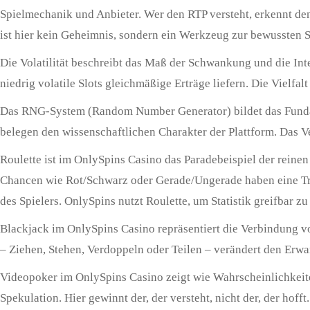
Spielmechanik und Anbieter. Wer den RTP versteht, erkennt den
ist hier kein Geheimnis, sondern ein Werkzeug zur bewussten S
Die Volatilität beschreibt das Maß der Schwankung und die Inte
niedrig volatile Slots gleichmäßige Erträge liefern. Die Vielfalt
Das RNG-System (Random Number Generator) bildet das Fundame
belegen den wissenschaftlichen Charakter der Plattform. Das V
Roulette ist im OnlySpins Casino das Paradebeispiel der reinen
Chancen wie Rot/Schwarz oder Gerade/Ungerade haben eine Treff
des Spielers. OnlySpins nutzt Roulette, um Statistik greifbar 
Blackjack im OnlySpins Casino repräsentiert die Verbindung vo
– Ziehen, Stehen, Verdoppeln oder Teilen – verändert den Er
Videopoker im OnlySpins Casino zeigt wie Wahrscheinlichkeiten 
Spekulation. Hier gewinnt der, der versteht, nicht der, der hof