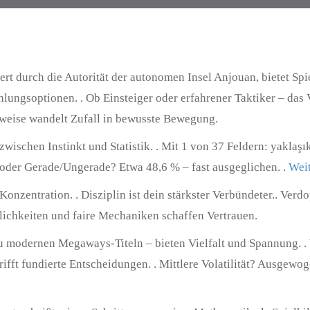
ert durch die Autorität der autonomen Insel Anjouan, bietet Sp
ngsoptionen. . Ob Einsteiger oder erfahrener Taktiker – das V
weise wandelt Zufall in bewusste Bewegung.
ischen Instinkt und Statistik. . Mit 1 von 37 Feldern: yaklaşı
 oder Gerade/Ungerade? Etwa 48,6 % – fast ausgeglichen. .
Wei
onzentration. . Disziplin ist dein stärkster Verbündeter.. Verd
lichkeiten und faire Mechaniken schaffen Vertrauen.
u modernen Megaways-Titeln – bieten Vielfalt und Spannung. .
fft fundierte Entscheidungen. . Mittlere Volatilität? Ausgewog