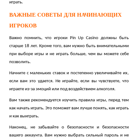
играть.
ВАЖНЫЕ СОВЕТЫ ДЛЯ НАЧИНАЮЩИХ
ИГРОКОВ
Важно помнить, что игроки Pin Up Casino должны быть
старше 18 лет. Кроме того, вам нужно быть внимательными
при выборе игры и не играть больше, чем вы можете себе
позволить.
Начните с маленьких ставок и постепенно увеличивайте их,
если вам это удается. Не играйте, если вы чувствуете, что
играете из-за эмоций или под воздействием алкоголя.
Вам также рекомендуется изучить правила игры, перед тем
как начать играть. Это поможет вам лучше понять, как играть
и как выиграть.
Наконец, не забывайте о безопасности и безопасности
вашего аккаунта. Вам нужно выбрать сильный пароль и не