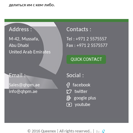
делиться им с кем-либо.
Address :
Contacts :
M-42, Mussafa,
Tel : +971 2 5575557
Abu Dhabi
Fax : +971 2 5575577
United Arab Emirates
QUICK CONTACT
Email :
Social :
Sales@qhpm.ae
facebook
info@qhpm.ae
twitter
google plus
youtube
© 2016 Queenex | All rights reserved.. |