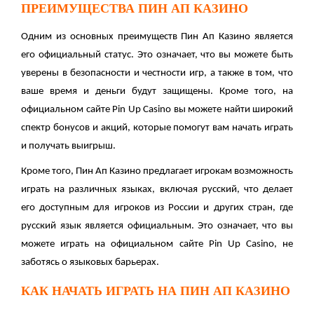
ПРЕИМУЩЕСТВА ПИН АП КАЗИНО
Одним из основных преимуществ Пин Ап Казино является
его официальный статус. Это означает, что вы можете быть
уверены в безопасности и честности игр, а также в том, что
ваше время и деньги будут защищены. Кроме того, на
официальном сайте Pin Up Casino вы можете найти широкий
спектр бонусов и акций, которые помогут вам начать играть
и получать выигрыш.
Кроме того, Пин Ап Казино предлагает игрокам возможность
играть на различных языках, включая русский, что делает
его доступным для игроков из России и других стран, где
русский язык является официальным. Это означает, что вы
можете играть на официальном сайте Pin Up Casino, не
заботясь о языковых барьерах.
КАК НАЧАТЬ ИГРАТЬ НА ПИН АП КАЗИНО