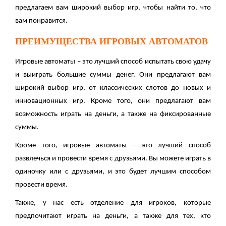
предлагаем вам широкий выбор игр, чтобы найти то, что
вам понравится.
ПРЕИМУЩЕСТВА ИГРОВЫХ АВТОМАТОВ
Игровые автоматы – это лучший способ испытать свою удачу
и выиграть большие суммы денег. Они предлагают вам
широкий выбор игр, от классических слотов до новых и
инновационных игр. Кроме того, они предлагают вам
возможность играть на деньги, а также на фиксированные
суммы.
Кроме того, игровые автоматы – это лучший способ
развлечься и провести время с друзьями. Вы можете играть в
одиночку или с друзьями, и это будет лучшим способом
провести время.
Также, у нас есть отделение для игроков, которые
предпочитают играть на деньги, а также для тех, кто