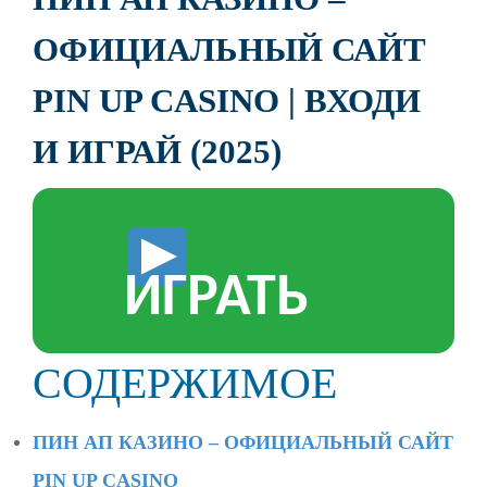
ОФИЦИАЛЬНЫЙ САЙТ
PIN UP CASINO | ВХОДИ
И ИГРАЙ (2025)
ИГРАТЬ
СОДЕРЖИМОЕ
ПИН АП КАЗИНО – ОФИЦИАЛЬНЫЙ САЙТ
PIN UP CASINO