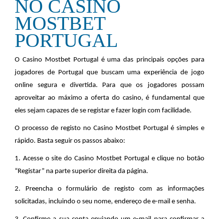
NO CASINO
MOSTBET
PORTUGAL
O Casino Mostbet Portugal é uma das principais opções para
jogadores de Portugal que buscam uma experiência de jogo
online segura e divertida. Para que os jogadores possam
aproveitar ao máximo a oferta do casino, é fundamental que
eles sejam capazes de se registar e fazer login com facilidade.
O processo de registo no Casino Mostbet Portugal é simples e
rápido. Basta seguir os passos abaixo:
1. Acesse o site do Casino Mostbet Portugal e clique no botão
“Registar” na parte superior direita da página.
2. Preencha o formulário de registo com as informações
solicitadas, incluindo o seu nome, endereço de e-mail e senha.