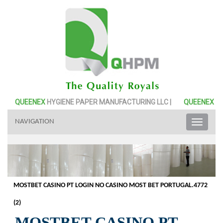
QUEENEX
HYGIENE PAPER MANUFACTURING LLC |
QUEENEX
HYGIEN
NAVIGATION
Toggle
naviga
MOSTBET CASINO PT LOGIN NO CASINO MOST BET PORTUGAL.4772
(2)
MOSTBET CASINO PT –