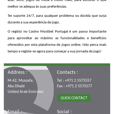
azar, slots, jogos de mesa e muito mais, para escolher o que
melhor se adequa às suas preferências.
Ter suporte 24/7, para qualquer problema ou dúvida que surja
durante a sua experiência de jogo.
O registo no Casino Mostbet Portugal é um passo importante
para aproveitar ao máximo as funcionalidades e benefícios
oferecidos por esta plataforma de jogos online. Não perca mais
tempo e registe-se agora para começar a sua jornada de jogo!
Address :
Contacts :
M-42, Mussafa,
Tel : +971 2 5575557
Abu Dhabi
Fax : +971 2 5575577
United Arab Emirates
QUICK CONTACT
Email :
Social :