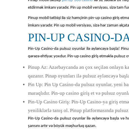
Pinap mobil tətbiqi
pin up 306 casino
ilə siz sadəcə bir ne
etdirmək imkanı yaradır. Pin up mobil versiyası, sizə tam fu
Pinup mobil tətbiqi ilə siz həmçinin pin-up casino giriş etm
imkanı yaradır. Pin up mobil versiyası, sizə hər zaman əlçat
PIN-UP CASINO-D
Pin-Up Casino-da pulsuz oyunlar ilə əyləncəyə başla! Pinup
qərəzə ehtiyac yoxdur. Pin-up casino giriş etməklə pulsuz 
Pinup Az: Azərbaycanda ən çox seçilən onlayn ka
qazanır. Pinap oyunları ilə pulsuz əyləncəyə başla
Pin Up: Pin Up Casino-da pulsuz oyunlar, yeni ba
maraqlıdır. Pin-up casino giriş et və pulsuz oyunlar
Pin-Up Casino Giriş: Pin-Up Casino-ya giriş etmə
yeniliklərlə tanış ol. Pinup platformasında pulsuz
Pin-Up Casino-da pulsuz oyunlar ilə əyləncəyə başla və 
şansını artır və böyük məşhurluq qazan.