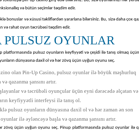
çə toxunuşla pin-up casino giriş edə bilərsiniz. Bu, sizə oyunlarınızı hər yer
nksionallıq və bütün seçimlər təqdim edir.
əklə bonuslar və xüsusi təkliflərdən yararlana bilərsiniz. Bu, sizə daha çox 
an və rahat oyun təcrübəsi təqdim edir.
A PULSUZ OYUNLAR
 platformasında pulsuz oyunların keyfiyyəti və çeşidi ilə tanış olmaq üçün
oyunların dünyasına daxil ol və hər zövq üçün uyğun oyunu seç.
zino olan Pin-Up Casino, pulsuz oyunlar ilə böyük məşhurluq
 və qazanma şansını artır.
şlayanlar və təcrübəli oyunçular üçün eyni dərəcədə əlçatan və
ın keyfiyyətli interfeysi ilə tanış ol.
klə pulsuz oyunların dünyasına daxil ol və hər zaman ən son
 oyunlar ilə əyləncəyə başla və qazanma şansını artır.
hər zövq üçün uyğun oyunu seç. Pinup platformasında pulsuz oyunlar ilə