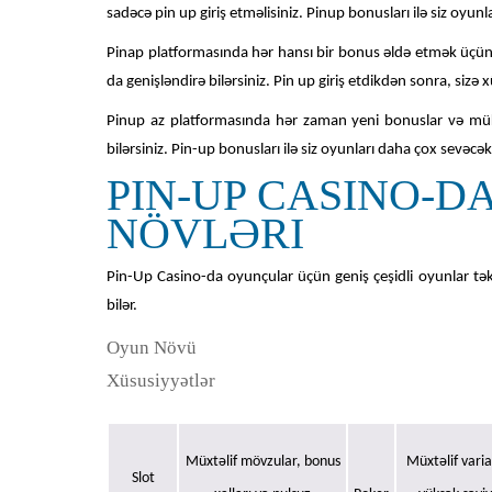
sadəcə pin up giriş etməlisiniz. Pinup bonusları ilə siz oyunl
Pinap platformasında hər hansı bir bonus əldə etmək üçün p
da genişləndirə bilərsiniz. Pin up giriş etdikdən sonra, sizə 
Pinup az platformasında hər zaman yeni bonuslar və mükaf
bilərsiniz. Pin-up bonusları ilə siz oyunları daha çox sevəcək
PIN-UP CASINO-D
NÖVLƏRI
Pin-Up Casino-da oyunçular üçün geniş çeşidli oyunlar tə
bilər.
Oyun Növü
Xüsusiyyətlər
Müxtəlif mövzular, bonus
Müxtəlif varia
Slot