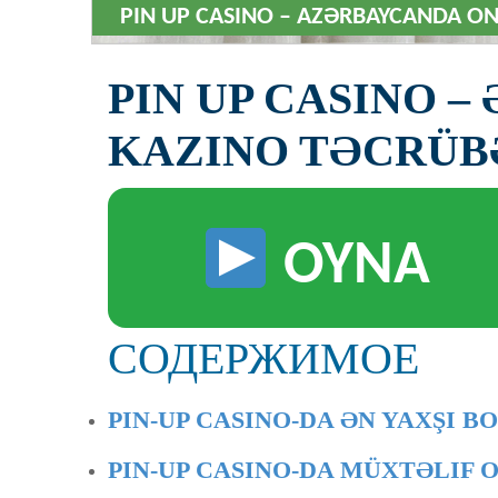
PIN UP CASINO – AZƏRBAYCANDA ON
PIN UP CASINO –
KAZINO TƏCRÜB
OYNA
СОДЕРЖИМОЕ
PIN-UP CASINO-DA ƏN YAXŞI B
PIN-UP CASINO-DA MÜXTƏLIF 