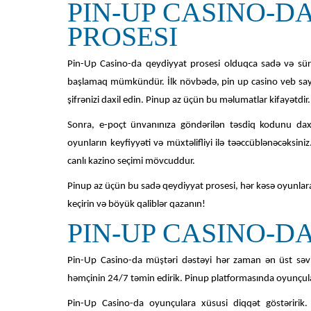
PIN-UP CASINO-D
PROSESI
Pin-Up Casino-da qeydiyyat prosesi olduqca sadə və sürət
başlamaq mümkündür. İlk növbədə, pin up casino veb saytın
şifrənizi daxil edin. Pinup az üçün bu məlumatlar kifayətdir.
Sonra, e-poçt ünvanınıza göndərilən təsdiq kodunu daxi
oyunların keyfiyyəti və müxtəlifliyi ilə təəccüblənəcəksin
canlı kazino seçimi mövcuddur.
Pinup az üçün bu sadə qeydiyyat prosesi, hər kəsə oyunla
keçirin və böyük qaliblər qazanın!
PIN-UP CASINO-D
Pin-Up Casino-da müştəri dəstəyi hər zaman ən üst səviy
həmçinin 24/7 təmin edirik. Pinup platformasında oyunçular
Pin-Up Casino-da oyunçulara xüsusi diqqət göstəririk. 