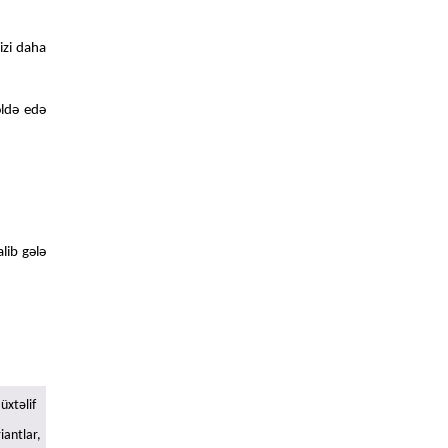
izi daha
əldə edə
lib gələ
üxtəlif
iantlar,