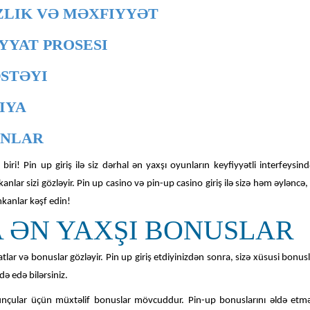
ZLIK VƏ MƏXFIYYƏT
YYAT PROSESI
ƏSTƏYI
IYA
UNLAR
i! Pin up giriş ilə siz dərhal ən yaxşı oyunların keyfiyyətli interfeysin
nlar sizi gözləyir. Pin up casino və pin-up casino giriş ilə sizə həm əyləncə
kanlar kəşf edin!
A ƏN YAXŞI BONUSLAR
 və bonuslar gözləyir. Pin up giriş etdiyinizdən sonra, sizə xüsusi bonusla
də edə bilərsiniz.
çular üçün müxtəlif bonuslar mövcuddur. Pin-up bonuslarını əldə etm