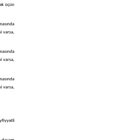
mək üçün
rmasında
i varsa,
rmasında
i varsa,
rmasında
i varsa,
fiyyətli