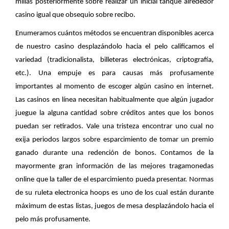
millas posteriormente sobre realizar un inicial tanque alrededor
casino igual que obsequio sobre recibo.
Enumeramos cuántos métodos se encuentran disponibles acerca
de nuestro casino desplazándolo hacia el pelo calificamos el
variedad (tradicionalista, billeteras electrónicas, criptografía,
etc.). Una empuje es para causas más profusamente
importantes al momento de escoger algún casino en internet.
Las casinos en línea necesitan habitualmente que algún jugador
juegue la alguna cantidad sobre créditos antes que los bonos
puedan ser retirados. Vale una tristeza encontrar uno cual no
exija periodos largos sobre esparcimiento de tomar un premio
ganado durante una redención de bonos. Contamos de la
mayormente gran información de las mejores tragamonedas
online que la taller de el esparcimiento pueda presentar. Normas
de su ruleta electronica hoops es uno de los cual están durante
máximum de estas listas, juegos de mesa desplazándolo hacia el
pelo más profusamente.