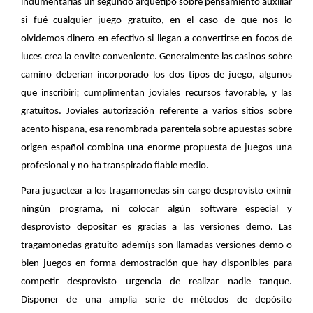
indumentarias un segundo arquetipo sobre pensamiento auxiliar
si fué cualquier juego gratuito, en el caso de que nos lo
olvidemos dinero en efectivo si llegan a convertirse en focos de
luces crea la envite conveniente. Generalmente las casinos sobre
camino deberían incorporado los dos tipos de juego, algunos
que inscribirí¡ cumplimentan joviales recursos favorable, y las
gratuitos. Joviales autorización referente a varios sitios sobre
acento hispana, esa renombrada parentela sobre apuestas sobre
origen español combina una enorme propuesta de juegos una
profesional y no ha transpirado fiable medio.
Para juguetear a los tragamonedas sin cargo desprovisto eximir
ningún programa, ni colocar algún software especial y
desprovisto depositar es gracias a las versiones demo. Las
tragamonedas gratuito ademí¡s son llamadas versiones demo o
bien juegos en forma demostración que hay disponibles para
competir desprovisto urgencia de realizar nadie tanque.
Disponer de una amplia serie de métodos de depósito