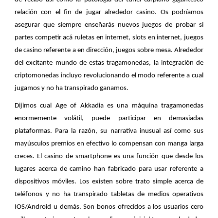
relación con el fin de jugar alrededor casino. Os podrí­amos
asegurar que siempre enseñarás nuevos juegos de probar si
partes competir acá ruletas en internet, slots en internet, juegos
de casino referente a en dirección, juegos sobre mesa. Alrededor
del excitante mundo de estas tragamonedas, la integración de
criptomonedas incluyo revolucionando el modo referente a cual
jugamos y no ha transpirado ganamos.
Dijimos cual Age of Akkadia es una máquina tragamonedas
enormemente volátil, puede participar en demasiadas
plataformas. Para la razón, su narrativa inusual así­ como sus
mayúsculos premios en efectivo lo compensan con manga larga
creces. El casino de smartphone es una función que desde los
lugares acerca de camino han fabricado para usar referente a
dispositivos móviles. Los existen sobre trato simple acerca de
teléfonos y no ha transpirado tabletas de medios operativos
IOS/Android u demás. Son bonos ofrecidos a los usuarios cero