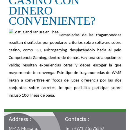
CASINO CON
DINERO
CONVENIENTE?
Demasiadas de las tragamonedas
resultan diseñadas por populares criterios sobre software sobre
casino, como IGT, Microgaming desplazándolo hacia el pelo
Competencia Gaming, dentro de demás. Hay una sola opción es
válida; resultan experiencias otras y debes escoger la que
mayormente te convenga. Este tipo de tragamonedas de WMS
llegan a convertirse en focos de luces diferencia por las dos
conjuntos sobre carretes, lo que posibilita participar sobre
incluso 100 líneas de paga.
Address :
Contacts :
M-42, Mussafa,
Tel : +971 2 5575557