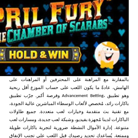
بالمقارنة مع المراهنة على المحترفين أو المراهنات على
الهامش، عادةً ما يكون اللعب على حساب الموزع أقل ربحية
وفرصة أكبر. جرّب تطبيق Advancement Betting، وهو تطبيق
باكارات رائد، مُخصص لألعاب الوسطاء المباشرين عالية الجودة،
مع تقنية بث متقدمة وخيارات لعب متعددة. جميع طاولات
الباكارات لدينا مُجهزة بفيديو، وشبكة لعب جديدة، ومسارات لعب
متنوعة. إدارة الأموال النشطة ضرورية لتجربة باكارات طويلة
وممتعة. يُساعدك تحديد رصيدك قبل اللعب على تجنب الإنفاق