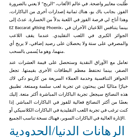
طُلبت معايير واضحة. في عالم الألعاب، "الربح" لا يعني بالضرورة
الفوز. بجانب باك بو، هناك ثمانية إصدارات أخرى من الباكارات،
وهذا أتاح لي فرصة الفوز في اللعبة بدلاً من الخسارة. عدتُ إلى
EZ Baccarat وRising Phoenix، بينما يتنافس اللاعبان الآخران في
الجوائز الكبرى في اللعب التقليدي.
عندما يقف اللاعب
والمصرفي على ستة ولا يحصلان على رصيد إضافي، لا يربح أي
منهما، وهو ما يُسمى بالسحب.
تعامل مع الأوراق النقدية وستحصل على قيمة العشرات عند
الصفر، بينما تحتفظ معظم البطاقات الأخرى بقيمتها. تجعل
الحوافز التنافسية وخدمة العملاء السريعة من كازينو دكي لاك
خيارًا مثاليًا لمن يبحثون عن تجربة لعب سلسة وممتعة. تطبيق
هذه النصائح سيجعل تجربة الباكارات المباشرة أكثر متعة. إليك
بعضًا من أكثر النصائح فعالية للفوز في الباكارات المباشر. إذا
كنت ترغب في تجربة اللعب التقليدية في الباكارات الكلاسيكي أو
الإثارة العالية في الباكارات السوبر، فهناك نسخة تناسب الجميع.
الرهانات الدنيا/الحدودية