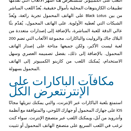
اللعب على الكمبيوتر. سنستعرض هنا أشهر الألعاب التي تقدمها
تطبيقات الكازينوهات المحلية بأموال حقيقية. يُعدّ اللعب المباشر
على الهاتف المحمول تجربة رائعة، ويُعدّ Black Lotus من بين
الشبكات التي تُعطيه الأولوية. على الهاتف المحمول، يُقدّم بثًا
عالي الدقة للعبة المباشرة، بالإضافة إلى إصدارات متعددة من
البلاك جاك والروليت والباكارات. مجموعة الألعاب التي تضم 200
لعبة ليست الأكبر، ولكن جميعها متاحة على إصدار الهاتف
المحمول. بالإضافة إلى ذلك، بفضل تصميمه العصري وسهل
الاستخدام، يُمكنك اللعب من كازينو الكمبيوتر إلى الهاتف
المحمول بسهولة.
مكافآت الباكارات على
الإنترنتعرض الكل
استمتع بلعبة الباكارات عبر الإنترنت، والتي يمكنك تنزيلها مجانًا
على جهازك المحمول أو جهازك اللوحي، والمتوافقة مع أنظمة iOS
وأندرويد من آبل، ويمكنك اللعب عبر متصفح الإنترنت. سواء كنت
ترغب في اللعب السريع على متصفح الهاتف المحمول أو تثبيت