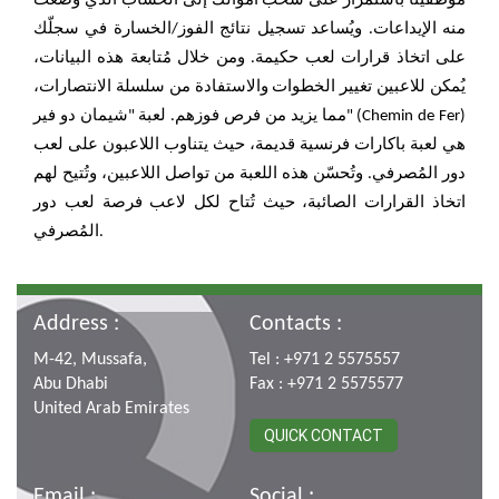
موظفينا باستمرار على سحب أموالك إلى الحساب الذي وُضعت
منه الإيداعات. ويُساعد تسجيل نتائج الفوز/الخسارة في سجلّك
على اتخاذ قرارات لعب حكيمة. ومن خلال مُتابعة هذه البيانات،
يُمكن للاعبين تغيير الخطوات والاستفادة من سلسلة الانتصارات،
مما يزيد من فرص فوزهم. لعبة "شيمان دو فير" (Chemin de Fer)
هي لعبة باكارات فرنسية قديمة، حيث يتناوب اللاعبون على لعب
دور المُصرفي. وتُحسّن هذه اللعبة من تواصل اللاعبين، وتُتيح لهم
اتخاذ القرارات الصائبة، حيث تُتاح لكل لاعب فرصة لعب دور
المُصرفي.
Address :
Contacts :
M-42, Mussafa,
Tel : +971 2 5575557
Abu Dhabi
Fax : +971 2 5575577
United Arab Emirates
QUICK CONTACT
Email :
Social :