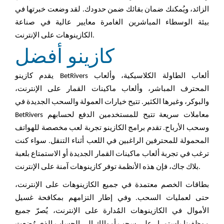
الزائد، ويُمكنك ضمان بقائك ضمن حدودك. لقد وضعت خبرتها في
بيئة الوسطاء المباشرين الغامرة معايير عالية في صناعة
الكازينوهات على الإنترنت.
كازينو أفضل
يقدم كازينو BetRivers ألعاب الطاولة الكلاسيكية، وألعاب
المحترف المباشر، وألعاب ماكينات القمار على الإنترنت،
والبوكر، وغيرها الكثير. تتيح خيارات العمولة والسحب الجديدة في
BetRivers معاملات سريعة تتيح للمستخدمين الدفع لحسابهم
وسحب الأرباح. تقدم برامج الكازينو تجربة لعب مخصصة للهواتف
المحمولة للمحترفين الراغبين في اللعب أثناء التنقل. سواء كنت
ترغب في تجربة ألعاب ماكينات القمار الجديدة أو الاستمتاع بلعبة
بلاك جاك، فإن هذه الأنظمة توفر كازينوهات آمنة على الإنترنت.
بطاقات الخصم معتمدة في جميع الكازينوهات على الإنترنت،
حتى لعمليات السحب. وفي إطار التزامهم بمكافحة غسيل
الأموال في الكازينوهات المُدارة على الإنترنت، يُصرّ جميع