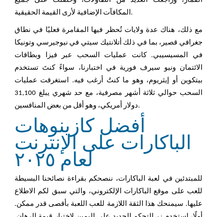
القمار، وراجعتُ العديد من الطاولات، وحصلتُ على جميع
المكافآت الإضافية لأرى القيمة الحقيقية.
مع ذلك، هناك عدة ولايات تُحظر فيها المقامرة فعليًا في نطاق
جغرافي قصير، بما في ذلك أتلانتيك سيتي في نيوجيرسي وتونيكا
في المسيسيبي. كانت عمليات السحب عبر فيزا وبطاقات
الائتمان ونيو سيرف فورية في اختبارنا، سواءً كنتَ تستخدم
بيتكوين أو إيثريوم، وهو ما كنتُ أرغب فيه. استغرقت عمليات
السحب حوالي ثلاثة أشهر مصرفية، مع حد شهري يبلغ 31,100
دولار أمريكي، وهو أقل من بعض المنافسين.
أفضل كازينوهات
الباكارات على الإنترنت
لعام ٢٠٢٥
للمبتدئين في لعبة الباكارات، ننصحكم بقراءة نصائحنا البسيطة
للعب على موقع الباكارات الإلكتروني، والتي سبق لكم الاطلاع
عليها. سيمنحك هذا الثقة اللازمة للعب اللعبة بأقصى قدر ممكن.
أولًا، استخدم زر التحكم الجديد على اليمين لاختيار قيمة الرهان.