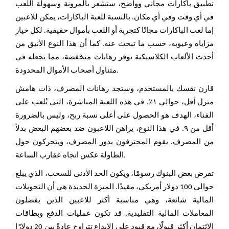
تطبيق باكارات مجاني وواضح، ستشعر بالمرونة وسهولة اللعب
في أي وقت وفي أي مكان. بالنسبة للعبة الباكارات، يمكن للاعبين
إما لعب الباكارات مجانًا كتجربة أو اللعب بأموال حقيقية. لكل خيار
مزاياه وعيوبه، حسب ما تبحث عنه. كما أن هذا النوع الأنيق من
أحدث الألعاب الكلاسيكية يوفر رهانات منخفضة، مما يجعله في
متناول أصحاب الأموال المحدودة.
قارن نفسك بالمستخدم، وستجد رهانات المصرف، ذات هامش
منزل أقل، حوالي ١٪. في هذه اللعبة المباشرة، التي تُلعب على
الفناء، الهدف هو الحصول على أعلى نسبة ربح، وليس بالضرورة
أقل من ٩. في هذا النوع، يراهن اللاعبون ضد بعضهم البعض بدلاً
من المصرف. يقوم المحترفون بدور المصرف، ويتحركون حول
الطاولة عكس اتجاه عقارب الساعة.
تفرض بعض البنوك رسومًا، ويكون الحد الأدنى للسحب، الذي يبلغ
حوالي 100 دولار أمريكي، مقيدًا. الميزة الجديدة هي أن التحويلات
المالية شائعة، وهي مناسبة أكثر للاعبين الذين يفضلون
المعاملات المالية التقليدية. قد تكون عمليات الدفع وبطاقات
الائتمان أكثر قبولًا، مع قيود على الإيداع تتراوح عادةً بين 20 دولارًا