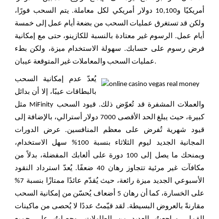
أمريكيًا و10,100 دولار أمريكي لكل معاملة. يتم السحب فورًا،
ولكن قد تستغرق عمليات السحب من بضعة أيام عمل إلى خمسة
أيام عمل. الرسوم غير معتادة بالنسبة للكازينو، حتى مع إمكانية
فرض رسوم على حسابك. سهولة الاستخدام ميزة، ولكن بطء
عمليات السحب والمعاملات غير المتوقعة عيبان.
يُعدّ عدم إمكانية السحب
بالبطاقات عيبًا، إلا أن بدائل
مثل MiFinity والعملات المشفرة قد تُعوّض ذلك. قيود السحب
كبيرة، حيث يبلغ الحد الأقصى 7000 دولار أسترالي، بالإضافة إلى
قيود شهرية تُفرض على معظم المنافسين. عرض الدورات
المجانية الجديد ليوم الثلاثاء بنسبة 100% سهل الاستخدام،
ويمنحك ما يصل إلى 100 دورة على ألعابك المفضلة، بدلاً من
مكافآت غير مرئية تتجاوز رهان 40 ضعفًا. يُعدّ استرداد النقود
الأسبوعي الجديد ميزة رائعة، حيث يُقدّم عائدًا ممتازًا بنسبة 7%
على الخسارة، كما أن رهان 5 أضعاف يُحسّن من إمكانية السحب
مقارنةً بالعروض البسيطة. لقد قيّمتُ عددًا لا يُحصى من ماكينات