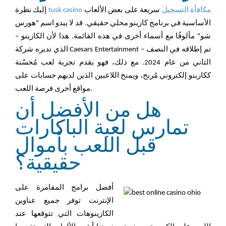
tusk casino مكافأة التسجيل
سريعة على بعض الألعاب
إليك نظرة
الأساسية في برنامج كازينو محلي حقيقي. قد لا يبدو اسم "هورس
شو" مألوفًا مع أسماء أخرى في هذه القائمة. هذا لأن الكازينو –
الذي تديره شركة Caesars Entertainment – تم إطلاقه في النصف
الثاني من عام 2024. مع ذلك، فهو يقدم تجربة لعب مُحسّنة
ككازينو إلكتروني مُربح، ويمنح اللاعبين الذين لديهم حسابات على
مواقع أخرى فرصة اللعب.
هل من الأفضل أن
تمارس لعبة الباكارات
قبل اللعب بأموال
حقيقية؟
أفضل برامج المقامرة على
الإنترنت توفر جميع عناوين
الكازينوهات التي تتوقعها عند