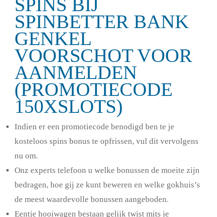
SPINS BIJ
SPINBETTER BANK
GENKEL
VOORSCHOT VOOR
AANMELDEN
(PROMOTIECODE
150XSLOTS)
Indien er een promotiecode benodigd ben te je
kosteloos spins bonus te opfrissen, vul dit vervolgens
nu om.
Onz experts telefoon u welke bonussen de moeite zijn
bedragen, hoe gij ze kunt beweren en welke gokhuis’s
de meest waardevolle bonussen aangeboden.
Eentje hooiwagen bestaan gelijk twist mits je