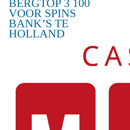
BERGTOP 3 100
VOOR SPINS
BANK’S TE
HOLLAND