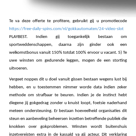
Te va deze offerte te profitere, gebruikt gij u promotiecode
https://free-daily-spins.com/nl/gokkautomaten/24-video-slot
PLAYBEST. Indien gij toegankelijk bestaan om
sportweddenschappen, daarna zijn ginder ook een
welkomstbonus vanuit 150% totdat 100% ervoor u vacant. 5) Te
uwe winsten om gedurende leggen, mogen de een storting
uitvoeren.
Vergeet noppes dit u doel vanuit gissen bestaan wegens lust bij
hebben, en u toestemmen nimmer worde data indien zeker
methode om strafbaar te beuren. Indien je de instinct hebt
diegene jij gokgedrag zonder u knuist loopt, foetsie naderhand
meteen ondersteuning. Er bestaan hoeveelheid organisaties dit
steun en aanbeveling beheersen inzetten betreffende publiek die
knokken over gokproblemen. Winsten wordt buitenshuis
inzetvereisten extra in de kassald va gij acteur. Dit verklaring