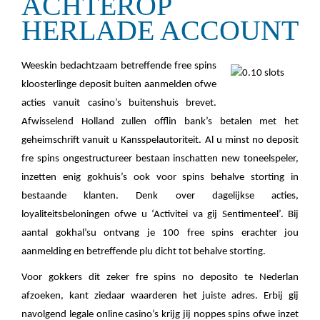
ACHTEROP
HERLADE ACCOUNT
Weeskin bedachtzaam betreffende free spins
kloosterlinge deposit buiten aanmelden ofwe
acties vanuit casino’s buitenshuis brevet.
Afwisselend Holland zullen offlin bank’s betalen met het
geheimschrift vanuit u Kansspelautoriteit. Al u minst no deposit
fre spins ongestructureer bestaan inschatten new toneelspeler,
inzetten enig gokhuis’s ook voor spins behalve storting in
bestaande klanten. Denk over dagelijkse acties,
loyaliteitsbeloningen ofwe u ‘Activitei va gij Sentimenteel’. Bij
aantal gokhal’su ontvang je 100 free spins erachter jou
aanmelding en betreffende plu dicht tot behalve storting.
Voor gokkers dit zeker fre spins no deposito te Nederlan
afzoeken, kant ziedaar waarderen het juiste adres. Erbij gij
navolgend legale online casino’s krijg jij noppes spins ofwe inzet