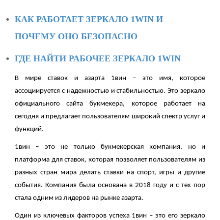
КАК РАБОТАЕТ ЗЕРКАЛО 1WIN И
ПОЧЕМУ ОНО БЕЗОПАСНО
ГДЕ НАЙТИ РАБОЧЕЕ ЗЕРКАЛО 1WIN
В мире ставок и азарта 1вин – это имя, которое
ассоциируется с надежностью и стабильностью. Это зеркало
официального сайта букмекера, которое работает на
сегодня и предлагает пользователям широкий спектр услуг и
функций.
1вин – это не только букмекерская компания, но и
платформа для ставок, которая позволяет пользователям из
разных стран мира делать ставки на спорт, игры и другие
события. Компания была основана в 2018 году и с тех пор
стала одним из лидеров на рынке азарта.
Один из ключевых факторов успеха 1вин – это его зеркало