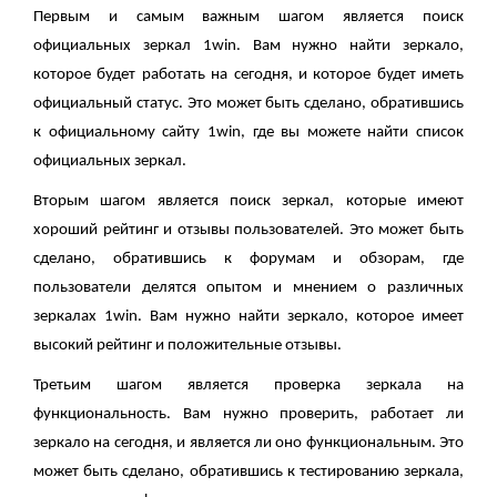
Первым и самым важным шагом является поиск
официальных зеркал 1win. Вам нужно найти зеркало,
которое будет работать на сегодня, и которое будет иметь
официальный статус. Это может быть сделано, обратившись
к официальному сайту 1win, где вы можете найти список
официальных зеркал.
Вторым шагом является поиск зеркал, которые имеют
хороший рейтинг и отзывы пользователей. Это может быть
сделано, обратившись к форумам и обзорам, где
пользователи делятся опытом и мнением о различных
зеркалах 1win. Вам нужно найти зеркало, которое имеет
высокий рейтинг и положительные отзывы.
Третьим шагом является проверка зеркала на
функциональность. Вам нужно проверить, работает ли
зеркало на сегодня, и является ли оно функциональным. Это
может быть сделано, обратившись к тестированию зеркала,