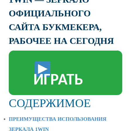
ОФИЦИАЛЬНОГО
САЙТА БУКМЕКЕРА,
РАБОЧЕЕ НА СЕГОДНЯ
ИГРАТЬ
СОДЕРЖИМОЕ
ПРЕИМУЩЕСТВА ИСПОЛЬЗОВАНИЯ
ЗЕРКАЛА 1WIN