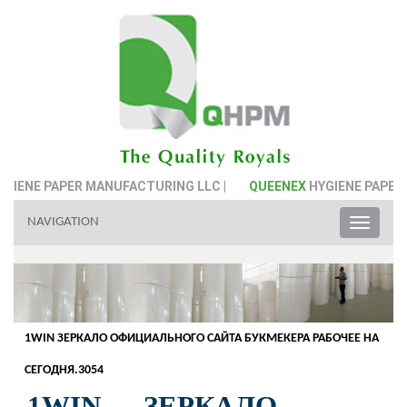
ENE PAPER MANUFACTURING LLC |
QUEENEX
HYGIENE PAPER MA
NAVIGATION
Toggle
naviga
1WIN ЗЕРКАЛО ОФИЦИАЛЬНОГО САЙТА БУКМЕКЕРА РАБОЧЕЕ НА
СЕГОДНЯ.3054
1WIN — ЗЕРКАЛО