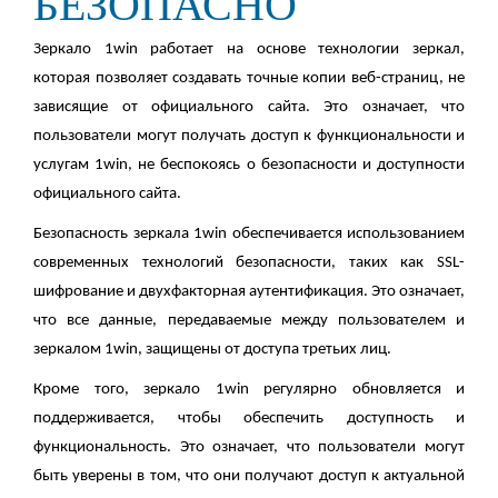
БЕЗОПАСНО
Зеркало 1win работает на основе технологии зеркал,
которая позволяет создавать точные копии веб-страниц, не
зависящие от официального сайта. Это означает, что
пользователи могут получать доступ к функциональности и
услугам 1win, не беспокоясь о безопасности и доступности
официального сайта.
Безопасность зеркала 1win обеспечивается использованием
современных технологий безопасности, таких как SSL-
шифрование и двухфакторная аутентификация. Это означает,
что все данные, передаваемые между пользователем и
зеркалом 1win, защищены от доступа третьих лиц.
Кроме того, зеркало 1win регулярно обновляется и
поддерживается, чтобы обеспечить доступность и
функциональность. Это означает, что пользователи могут
быть уверены в том, что они получают доступ к актуальной