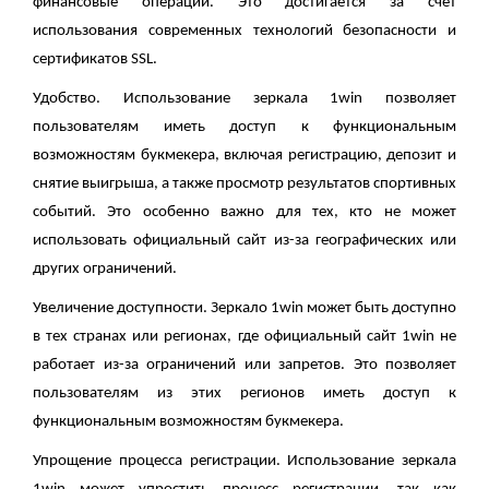
финансовые операции. Это достигается за счет
использования современных технологий безопасности и
сертификатов SSL.
Удобство. Использование зеркала 1win позволяет
пользователям иметь доступ к функциональным
возможностям букмекера, включая регистрацию, депозит и
снятие выигрыша, а также просмотр результатов спортивных
событий. Это особенно важно для тех, кто не может
использовать официальный сайт из-за географических или
других ограничений.
Увеличение доступности. Зеркало 1win может быть доступно
в тех странах или регионах, где официальный сайт 1win не
работает из-за ограничений или запретов. Это позволяет
пользователям из этих регионов иметь доступ к
функциональным возможностям букмекера.
Упрощение процесса регистрации. Использование зеркала