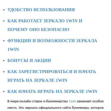
УДОБСТВО ИСПОЛЬЗОВАНИЯ
КАК РАБОТАЕТ ЗЕРКАЛО 1WIN И
ПОЧЕМУ ОНО БЕЗОПАСНО
ФУНКЦИИ И ВОЗМОЖНОСТИ ЗЕРКАЛА
1WIN
БОНУСЫ И АКЦИИ
КАК ЗАРЕГИСТРИРОВАТЬСЯ И НАЧАТЬ
ИГРАТЬ НА ЗЕРКАЛЕ 1WIN
КАК НАЧАТЬ ИГРАТЬ НА ЗЕРКАЛЕ 1WIN
В мире онлайн-ставок и букмекерства
1win
занимает особое
место. Это зеркало официального сайта букмекера, которое