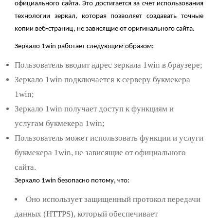
официального сайта. Это достигается за счет использования
технологии зеркал, которая позволяет создавать точные
копии веб-страниц, не зависящие от оригинального сайта.
Зеркало 1win работает следующим образом:
Пользователь вводит адрес зеркала 1win в браузере;
Зеркало 1win подключается к серверу букмекера
1win;
Зеркало 1win получает доступ к функциям и
услугам букмекера 1win;
Пользователь может использовать функции и услуги
букмекера 1win, не зависящие от официального
сайта.
Зеркало 1win безопасно потому, что:
Оно использует защищенный протокол передачи
данных (HTTPS), который обеспечивает