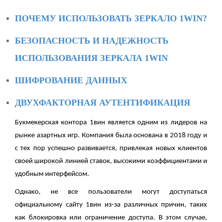
ПОЧЕМУ ИСПОЛЬЗОВАТЬ ЗЕРКАЛО 1WIN?
БЕЗОПАСНОСТЬ И НАДЕЖНОСТЬ
ИСПОЛЬЗОВАНИЯ ЗЕРКАЛА 1WIN
ШИФРОВАНИЕ ДАННЫХ
ДВУХФАКТОРНАЯ АУТЕНТИФИКАЦИЯ
Букмекерская контора 1вин является одним из лидеров на
рынке азартных игр. Компания была основана в 2018 году и
с тех пор успешно развивается, привлекая новых клиентов
своей широкой линией ставок, высокими коэффициентами и
удобным интерфейсом.
Однако, не все пользователи могут доступаться
официальному сайту 1вин из-за различных причин, таких
как блокировка или ограничение доступа. В этом случае,