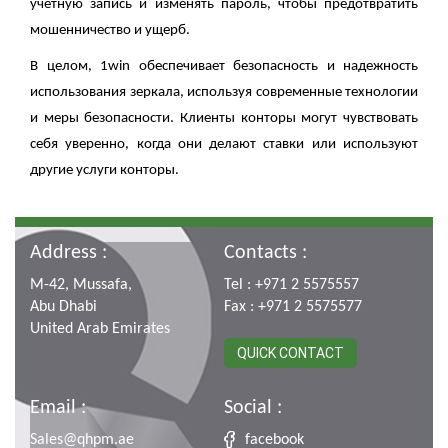
учетную запись и изменять пароль, чтобы предотвратить
мошенничество и ущерб.
В целом, 1win обеспечивает безопасность и надежность
использования зеркала, используя современные технологии
и меры безопасности. Клиенты конторы могут чувствовать
себя уверенно, когда они делают ставки или используют
другие услуги конторы.
Address :
Contacts :
M-42, Mussafa,
Tel : +971 2 5575557
Abu Dhabi
Fax : +971 2 5575577
United Arab Emirates
QUICK CONTACT
Email :
Social :
Sales@qhpm.ae
facebook