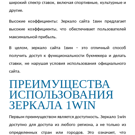
широкий спектр ставок, включая спортивные, культурные и
другие.
Высокие коэффициенты: Зеркало сайта 1вин предлагает
высокие коэффициенты, что обеспечивает пользователей
максимальной прибыль.
В целом, зеркало сайта 1вин – это отличный способ
получить доступ к функциональности букмекера и делать
ставки, не нарушая условия использования официального
сайта.
ПРЕИМУЩЕСТВА
ИСПОЛЬЗОВАНИЯ
ЗЕРКАЛА 1WIN
Первым преимуществом является доступность. Зеркало 1win
доступно для доступа из любого региона, а не только из
определенных стран или городов. Это означает, что