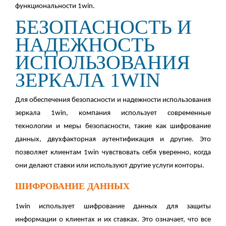
функциональности 1win.
БЕЗОПАСНОСТЬ И
НАДЕЖНОСТЬ
ИСПОЛЬЗОВАНИЯ
ЗЕРКАЛА 1WIN
Для обеспечения безопасности и надежности использования
зеркала 1win, компания использует современные
технологии и меры безопасности, такие как шифрование
данных, двухфакторная аутентификация и другие. Это
позволяет клиентам 1win чувствовать себя уверенно, когда
они делают ставки или используют другие услуги конторы.
ШИФРОВАНИЕ ДАННЫХ
1win использует шифрование данных для защиты
информации о клиентах и их ставках. Это означает, что все