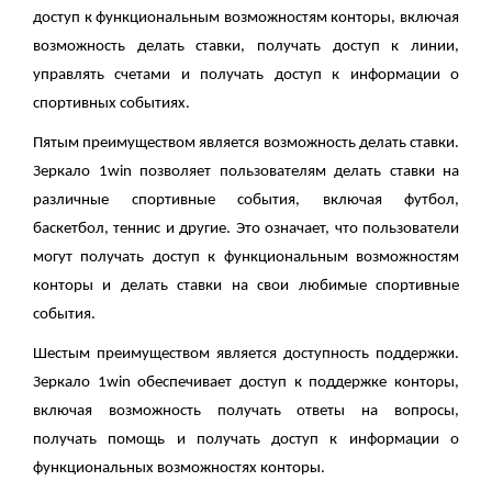
доступ к функциональным возможностям конторы, включая
возможность делать ставки, получать доступ к линии,
управлять счетами и получать доступ к информации о
спортивных событиях.
Пятым преимуществом является возможность делать ставки.
Зеркало 1win позволяет пользователям делать ставки на
различные спортивные события, включая футбол,
баскетбол, теннис и другие. Это означает, что пользователи
могут получать доступ к функциональным возможностям
конторы и делать ставки на свои любимые спортивные
события.
Шестым преимуществом является доступность поддержки.
Зеркало 1win обеспечивает доступ к поддержке конторы,
включая возможность получать ответы на вопросы,
получать помощь и получать доступ к информации о
функциональных возможностях конторы.