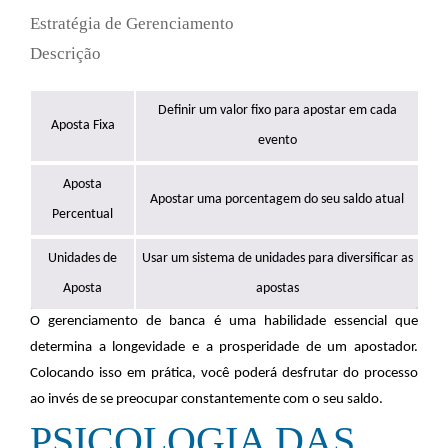
Estratégia de Gerenciamento
Descrição
Definir um valor fixo para apostar em cada
Aposta Fixa
evento
Aposta
Apostar uma porcentagem do seu saldo atual
Percentual
Unidades de
Usar um sistema de unidades para diversificar as
Aposta
apostas
O gerenciamento de banca é uma habilidade essencial que
determina a longevidade e a prosperidade de um apostador.
Colocando isso em prática, você poderá desfrutar do processo
ao invés de se preocupar constantemente com o seu saldo.
PSICOLOGIA DAS