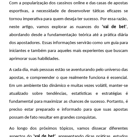
Com a popularização dos cassinos online e das casas de apostas
esportivas, a necessidade de desenvolver táticas eficazes se
tornou imperativa para quem deseja ter sucesso. Por essa razão,
neste artigo, vamos explorar as nuances do
‘vai de bet’
,
abordando desde a fundamentação teórica até a prática diária
dos apostadores. Essas informações servirão como um guia para
iniciantes e também para aqueles mais experientes que buscam
aprimorar suas habilidades.
A cada dia, mais pessoas estão se aventurando pelo universo das
apostas, e compreender o que realmente funciona é essencial.
Em um ambiente tão dinâmico e muitas vezes volátil, manter-se
atualizado sobre tendências, estatísticas e estratégias é
fundamental para maximizar as chances de sucesso. Portanto, é
preciso estar preparado e informado para que suas apostas
possam de fato resultar em grandes conquistas.
Ao longo dos próximos tópicos, vamos dissecar diferentes
aspectos do
‘vai de bet’
, apresentando dicas práticas, estudos