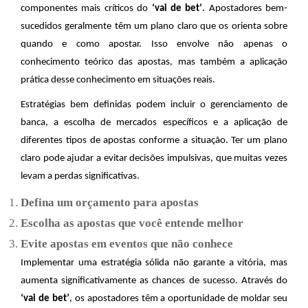
componentes mais críticos do
‘vai de bet’
. Apostadores bem-
sucedidos geralmente têm um plano claro que os orienta sobre
quando e como apostar. Isso envolve não apenas o
conhecimento teórico das apostas, mas também a aplicação
prática desse conhecimento em situações reais.
Estratégias bem definidas podem incluir o gerenciamento de
banca, a escolha de mercados específicos e a aplicação de
diferentes tipos de apostas conforme a situação. Ter um plano
claro pode ajudar a evitar decisões impulsivas, que muitas vezes
levam a perdas significativas.
Defina um orçamento para apostas
Escolha as apostas que você entende melhor
Evite apostas em eventos que não conhece
Implementar uma estratégia sólida não garante a vitória, mas
aumenta significativamente as chances de sucesso. Através do
‘vai de bet’
, os apostadores têm a oportunidade de moldar seu