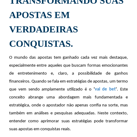
TRANSFORMANDO SUAS
APOSTAS EM
VERDADEIRAS
CONQUISTAS.
O mundo das apostas tem ganhado cada vez mais destaque,
especialmente entre aqueles que buscam formas emocionantes
de entretenimento e, claro, a possibilidade de ganhos
financeiros. Quando se fala em estratégias de apostas, um termo
que vem sendo amplamente utilizado é o
‘
vai de bet
‘
. Este
conceito abrange uma abordagem mais fundamentada e
estratégica, onde o apostador não apenas confia na sorte, mas
também em análises e pesquisas adequadas. Neste contexto,
entender como aprimorar suas estratégias pode transformar
suas apostas em conquistas reais.