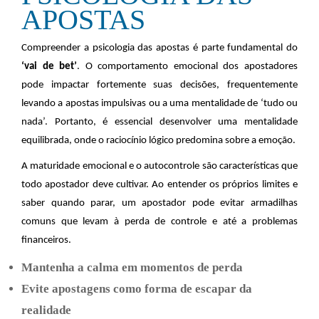
APOSTAS
Compreender a psicologia das apostas é parte fundamental do
‘vai de bet’
. O comportamento emocional dos apostadores
pode impactar fortemente suas decisões, frequentemente
levando a apostas impulsivas ou a uma mentalidade de ‘tudo ou
nada’. Portanto, é essencial desenvolver uma mentalidade
equilibrada, onde o raciocínio lógico predomina sobre a emoção.
A maturidade emocional e o autocontrole são características que
todo apostador deve cultivar. Ao entender os próprios limites e
saber quando parar, um apostador pode evitar armadilhas
comuns que levam à perda de controle e até a problemas
financeiros.
Mantenha a calma em momentos de perda
Evite apostagens como forma de escapar da
realidade