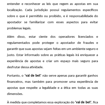
entender e reconhecer as leis que regem as apostas em sua
localização. Cada jurisdição possui regulamentos específicos
sobre o que é permitido ou proibido, e é responsabilidade do
apostador se familiarizar com esses aspectos para evitar
problemas legais.
Além disso, estar ciente dos operadores licenciados e
regulamentados pode proteger o apostador de fraudes e
garantir que suas apostas sejam feitas em um ambiente seguro e
justo. Estar informado sobre as práticas legais irá enriquecer a
experiência de apostas e criar um espaço mais seguro para
desfrutar dessa atividade.
Portanto, o
‘vai de bet’
não serve apenas para garantir ganhos
financeiros, mas também para promover uma experiência de
apostas que respeite a legalidade e a ética em todas as suas
dimensões.
À medida que completamos essa exploração do
‘vai de bet’
, fica