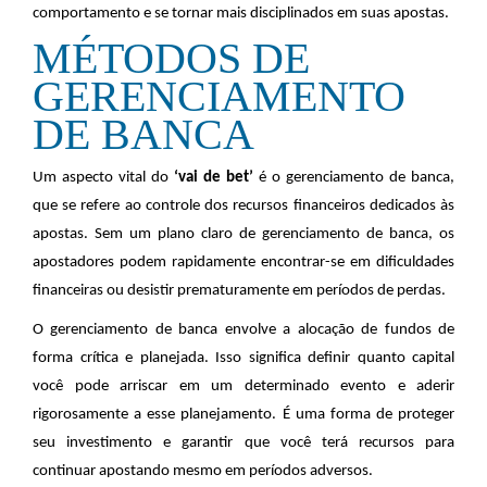
comportamento e se tornar mais disciplinados em suas apostas.
MÉTODOS DE
GERENCIAMENTO
DE BANCA
Um aspecto vital do
‘vai de bet’
é o gerenciamento de banca,
que se refere ao controle dos recursos financeiros dedicados às
apostas. Sem um plano claro de gerenciamento de banca, os
apostadores podem rapidamente encontrar-se em dificuldades
financeiras ou desistir prematuramente em períodos de perdas.
O gerenciamento de banca envolve a alocação de fundos de
forma crítica e planejada. Isso significa definir quanto capital
você pode arriscar em um determinado evento e aderir
rigorosamente a esse planejamento. É uma forma de proteger
seu investimento e garantir que você terá recursos para
continuar apostando mesmo em períodos adversos.