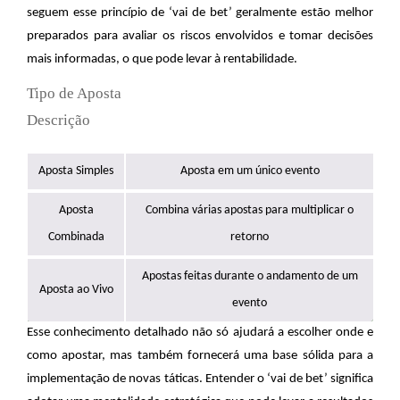
seguem esse princípio de ‘vai de bet’ geralmente estão melhor
preparados para avaliar os riscos envolvidos e tomar decisões
mais informadas, o que pode levar à rentabilidade.
Tipo de Aposta
Descrição
Aposta Simples
Aposta em um único evento
Aposta
Combina várias apostas para multiplicar o
Combinada
retorno
Apostas feitas durante o andamento de um
Aposta ao Vivo
evento
Esse conhecimento detalhado não só ajudará a escolher onde e
como apostar, mas também fornecerá uma base sólida para a
implementação de novas táticas. Entender o ‘vai de bet’ significa