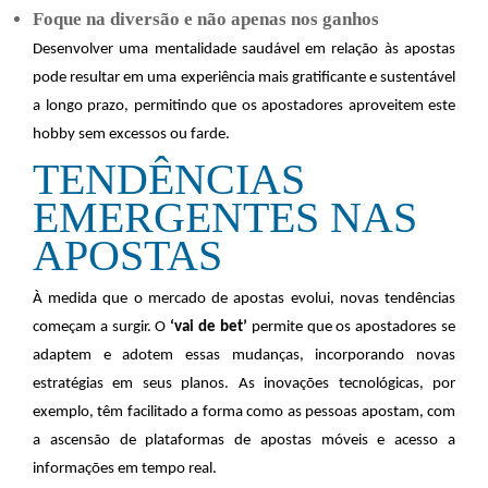
Foque na diversão e não apenas nos ganhos
Desenvolver uma mentalidade saudável em relação às apostas
pode resultar em uma experiência mais gratificante e sustentável
a longo prazo, permitindo que os apostadores aproveitem este
hobby sem excessos ou farde.
TENDÊNCIAS
EMERGENTES NAS
APOSTAS
À medida que o mercado de apostas evolui, novas tendências
começam a surgir. O
‘vai de bet’
permite que os apostadores se
adaptem e adotem essas mudanças, incorporando novas
estratégias em seus planos. As inovações tecnológicas, por
exemplo, têm facilitado a forma como as pessoas apostam, com
a ascensão de plataformas de apostas móveis e acesso a
informações em tempo real.