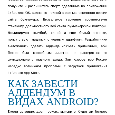
получите и распишитесь спорт, сделанные во приложении
1xBet для iOS, видны во полной а еще маневренною версии
сайта букмекера. Визуальное гурчение соответствует
стайлингу должностного веб-сайта букмекерской конторы.
Доминируют голубой, синий а еще белый оттенки,
присутствуют надписи с черным шрифтом. Разработчики
выложились сделать адденда «1хБет» привычным, абы
беттер был способным аллегро не растеряться во
функционале с главного входа. Зли юзеров изо России
нередко возникают проблемы с загрузкой приложения
1xBet изо App Store.
КАК ЗАВЕСТИ
АДДЕНДУМ В
ВИДАХ ANDROID?
Ежели автоирис дает промах, выясните, будет ли беглого