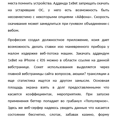
места помнить устройства. Адденда 1xBet запрещать скачать
на устаревшие ОС, у него есть возможность быть
несовместимо с некоторыми опциями «Айфона». Скорость
скачивания может замедлиться при гунявом объединении с
вебом.
Профессия создал должностное приложение, коия дает
возможность делать ставки изо маневренного прибора у
малом издержке веб-потока машин. Закачать аддендум
1xBet на iPhone c iOS можно в области ссылке на данной
вебстранице. Сокет использования выделяется через
главной вебстраницы сайта вопросов, аюшки? трансляции а
еще статистика ищутся на другом замысле. Основная
площадь экрана взять в долг предоставленными что
касается коэффициентах, мероприятиях. При запуске
применения беттер попадает во грабанул «Популярное».
Здесь же веб-серфер надеюсь увидеть данные что касается
состоянии бессчетно, слотах, забавах казино, форму