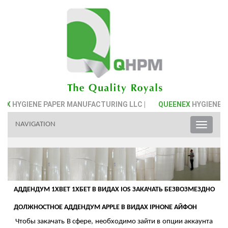
HYGIENE PAPER MANUFACTURING LLC |
QUEENEX
HYGIENE PAPE
NAVIGATION
Toggle
naviga
АДДЕНДУМ 1XBET 1ХБЕТ В ВИДАХ IOS ЗАКАЧАТЬ БЕЗВОЗМЕЗДНО
ДОЛЖНОСТНОЕ АДДЕНДУМ APPLE В ВИДАХ IPHONE АЙФОН
Чтобы закачать В сфере, необходимо зайти в опции аккаунта