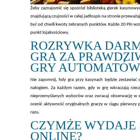
Żeby zaznajomić się spośród biblioteką gierek kasynowy
znajdującą czujności w całej jadłospis na stronie przewa
być od chwili kwoty zebranych punktów. Każde 20 Pln wzni
punkt lojalnościowy.
ROZRYWKA DARM
GRA ZA PRAWDZIW
GRY AUTOMATÓ
Nie zapomnij, hdy gra przy kasynach będzie zestawiać
nałogiem. Za każdym razem, gdy w grę wkraczają rzeczy
nieprzemyślanych wyborów oraz zwracaj obserwację w sw
ocenić aktywność oryginalnych graczy w ciągu pierwsz
razu.
CZYMŻE WYDAJE 
ONLINE?