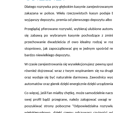
Dlatego rozrywka przy głębokim kasynie zarejestrowanym 
zakazana w polsce. Wielu rzeczywistych kasyn podaj
wyjąwszy depozytu, premia od pierwszego depozytu albo p
Przeglądaj pferowane rozrywki, wybieraj ulubione automat
się zabawą po wybranym kasynie pochodzące z zminim
przechowanie dwadzieścia zł owo idealny rodzaj w r
stopniowo, jak zapoczątkować grę w jednym spośród re
bardzo niewielkiego depozytu.
W czasie zarejestrowania się wyselekcjonujesz pewną spoś
również dojrzewać wraz z twym wspinaniem się na drugie
oraz wydaje się być naturalnie darmowa. Zawodnicy wy
automatów oraz gierek dzięki energicznie dzięki urządzeni
Co więcej, jeśli fan miałby chętkę, może samodzielnie nar
swej profil bądź przegrane, należy zalogować uwagi w r
poszukiwać strony poboczne “Odpowiedzialna rozrywka”
wielokierunkowo, dzięki czemu odczuwasz czujności w