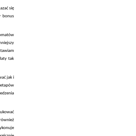
azać się
y bonus
niejszy
stawiam
aty tak
ać jak i
h etapów
edzenia
edukować
 również
ykonuje
gicznie