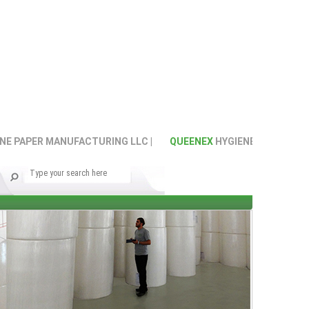
NUFACTURING LLC |
QUEENEX
HYGIENE PAPER MANUFACTURING 