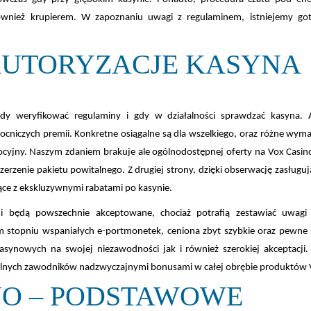
również krupierem. W zapoznaniu uwagi z regulaminem, istniejemy go
AUTORYZACJE KASYNA
dy weryfikować regulaminy i gdy w działalności sprawdzać kasyna. 
niczych premii. Konkretne osiągalne są dla wszelkiego, oraz różne wym
cyjny. Naszym zdaniem brakuje ale ogólnodostępnej oferty na Vox Casi
zerzenie pakietu powitalnego. Z drugiej strony, dzięki obserwację zasługu
ce z ekskluzywnymi rabatami po kasynie.
 i będą powszechnie akceptowane, chociaż potrafią zestawiać uwagi
m stopniu wspaniałych e-portmonetek, ceniona zbyt szybkie oraz pewne
synowych na swojej niezawodności jak i również szerokiej akceptacji.
ojalnych zawodników nadzwyczajnymi bonusami w całej obrębie produktów 
NO – PODSTAWOWE