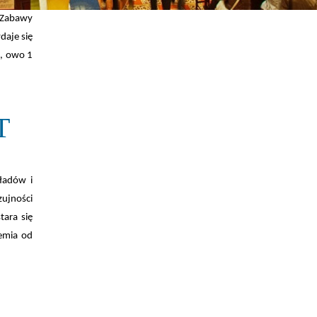
a Zabawy
daje się
), owo 1
T
ładów i
ujności
ara się
emia od