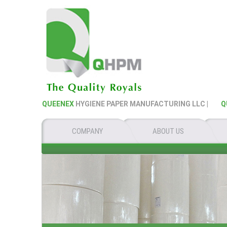
QUEENEX
HYGIENE PAPER MANUFACTURING LLC |
QUEENEX
HYGI
COMPANY
ABOUT US