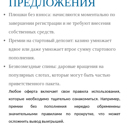
ПРЕДЛОЖЕНИЯ
Плюшки без взноса: начисляются моментально по
завершении регистрации и не требуют внесения
собственных средств.
Премии на стартовый депозит: казино умножает
вдвое или даже умножает втрое сумму стартового
пополнения.
Безвозмездные спины: даровые вращения на
популярных слотах, которые могут быть частью
приветственного пакета.
Любое оферта включает свои правила использования,
которые необходимо тщательно ознакомиться. Например,
премии без пополнения нередко обременены
значительными правилами по прокрутке, что может
осложнить вывод выигрышей.