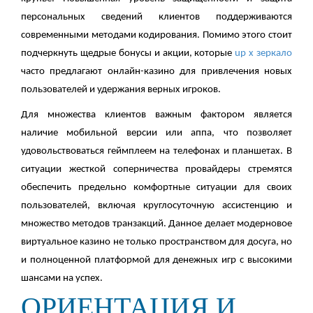
персональных сведений клиентов поддерживаются
современными методами кодирования. Помимо этого стоит
подчеркнуть щедрые бонусы и акции, которые
up x зеркало
часто предлагают онлайн-казино для привлечения новых
пользователей и удержания верных игроков.
Для множества клиентов важным фактором является
наличие мобильной версии или аппа, что позволяет
удовольствоваться геймплеем на телефонах и планшетах. В
ситуации жесткой соперничества провайдеры стремятся
обеспечить предельно комфортные ситуации для своих
пользователей, включая круглосуточную ассистенцию и
множество методов транзакций. Данное делает модерновое
виртуальное казино не только пространством для досуга, но
и полноценной платформой для денежных игр с высокими
шансами на успех.
ОРИЕНТАЦИЯ И