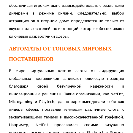
обеспечивая игрокам шанс взаимодействовать с реальными
дилерами в режиме онлайн. Следовательно, выбор
аттракционов в игорном доме определяется не только от
вкусов пользователей, но и от опций, которые обеспечивают
ключевые разработчики сферы.
АВТОМАТЫ ОТ ТОПОВЫХ МИРОВЫХ
ПОСТАВЩИКОВ
В мире виртуальных казино слоты от лидирующих
глобальных поставщиков занимают ключевую позицию
благодаря своей безупречной надежности и
инновационным решениям. Такие организации, как NetEnt,
Microgaming и Playtech, давно зарекомендовали себя как
лидеры сферы, поставляя геймерам различные слоты с
захватывающими темами и высококачественной графикой.
Например, NetEnt прославился своими визуально
поразительными слотами, такими как Starburst и Gonzo's