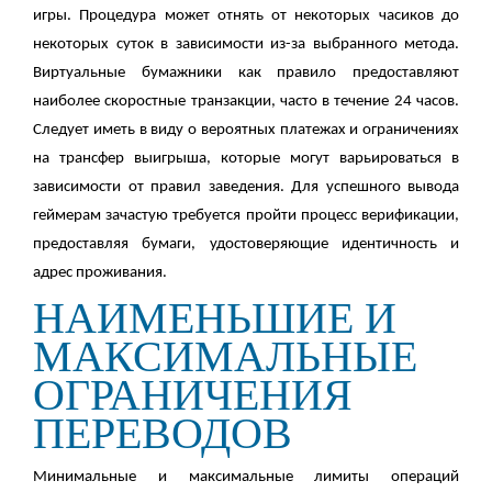
игры. Процедура может отнять от некоторых часиков до
некоторых суток в зависимости из-за выбранного метода.
Виртуальные бумажники как правило предоставляют
наиболее скоростные транзакции, часто в течение 24 часов.
Следует иметь в виду о вероятных платежах и ограничениях
на трансфер выигрыша, которые могут варьироваться в
зависимости от правил заведения. Для успешного вывода
геймерам зачастую требуется пройти процесс верификации,
предоставляя бумаги, удостоверяющие идентичность и
адрес проживания.
НАИМЕНЬШИЕ И
МАКСИМАЛЬНЫЕ
ОГРАНИЧЕНИЯ
ПЕРЕВОДОВ
Минимальные и максимальные лимиты операций