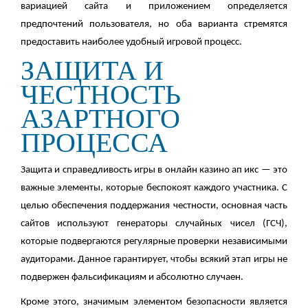
вариацией сайта и приложением определяется
предпочтений пользователя, но оба варианта стремятся
предоставить наиболее удобный игровой процесс.
ЗАЩИТА И
ЧЕСТНОСТЬ
АЗАРТНОГО
ПРОЦЕССА
Защита и справедливость игры в онлайн казино ап икс — это
важные элементы, которые беспокоят каждого участника. С
целью обеспечения поддержания честности, основная часть
сайтов используют генераторы случайных чисел (ГСЧ),
которые подвергаются регулярные проверки независимыми
аудиторами. Данное гарантирует, чтобы всякий этап игры не
подвержен фальсификациям и абсолютно случаен.
Кроме этого, значимым элементом безопасности является