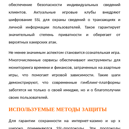
обеспечение безопасности индивидуальных сведений
клиентов. Актуальные игровые клубы внедряют
шифрование SSL для охраны сведений о транзакциях и
личной информации пользователей. Такое гарантирует
значительный степень приватности и оберегает от
вероятных хакерских атак.
Не менее значимым аспектом становится сознательная игра.
Многочисленные сервисы обеспечивают инструменты для
мониторинга времени и финансов, затраченных на азартные
игры, что помогает игровой зависимости. Такие шаги
демонстрируют, что современные гэмблинг-платформы
заботятся не только о своей имидже, но и о благополучии
своих пользователей.
ИСПОЛЬЗУЕМЫЕ МЕТОДЫ ЗАЩИТЫ
Для гарантии сохранности на интернет-казино и up x
широко применяются SSL-протоколы. Эти протоколы