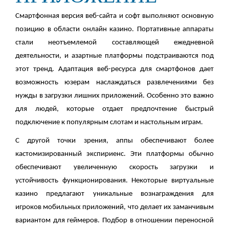
Смартфонная версия веб-сайта и софт выполняют основную
позицию в области онлайн казино. Портативные аппараты
стали неотъемлемой составляющей ежедневной
деятельности, и азартные платформы подстраиваются под
этот тренд. Адаптация веб-ресурса для смартфонов дает
возможность юзерам наслаждаться развлечениями без
нужды в загрузки лишних приложений. Особенно это важно
для людей, которые отдает предпочтение быстрый
подключение к популярным слотам и настольным играм.
С другой точки зрения, аппы обеспечивают более
кастомизированный экспириенс. Эти платформы обычно
обеспечивают увеличенную скорость загрузки и
устойчивость функционирования. Некоторые виртуальные
казино предлагают уникальные вознаграждения для
игроков мобильных приложений, что делает их заманчивым
вариантом для геймеров. Подбор в отношении переносной