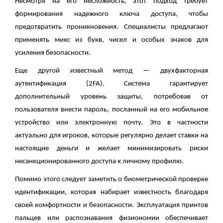
Несмотря на его несложность, этот подход требует
формирования надежного ключа доступа, чтобы
предотвратить проникновения. Специалисты предлагают
применять микс из букв, чисел и особых знаков для
усиления безопасности.
Еще другой известный метод — двухфакторная
аутентификация (2FA). Система гарантирует
дополнительный уровень защиты, потребовав от
пользователя внести пароль, посланный на его мобильное
устройство или электронную почту. Это в частности
актуально для игроков, которые регулярно делает ставки на
настоящие деньги и желает минимизировать риски
несанкционированного доступа к личному профилю.
Помимо этого следует заметить о биометрической проверке
идентификации, которая набирает известность благодаря
своей комфортности и безопасности. Эксплуатация принтов
пальцев или распознавания физиономии обеспечивает