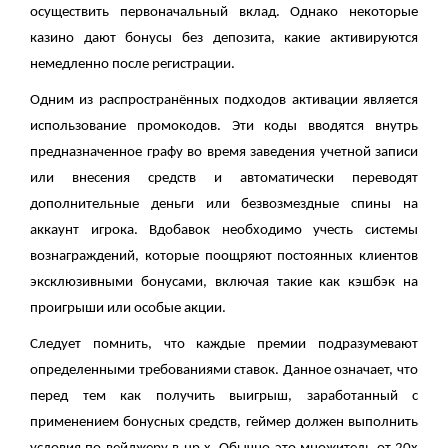
осуществить первоначальный вклад. Однако некоторые
казино дают бонусы без депозита, какие активируются
немедленно после регистрации.
Одним из распространённых подходов активации является
использование промокодов. Эти коды вводятся внутрь
предназначенное графу во время заведения учетной записи
или внесения средств и автоматически переводят
дополнительные деньги или безвозмездные спины на
аккаунт игрока. Вдобавок необходимо учесть системы
вознаграждений, которые поощряют постоянных клиентов
эксклюзивными бонусами, включая такие как кэшбэк на
проигрыши или особые акции.
Следует помнить, что каждые премии подразумевают
определенными требованиями ставок. Данное означает, что
перед тем как получить выигрыш, заработанный с
применением бонусных средств, геймер должен выполнить