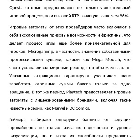
Quest, которые предоставляют не только увлекательный
игровой процесс, но и высокий RTP, зачастую выше чем 96%.
Игровые автоматы от этих провайдеров часто включают в
себя эксклюзивные призовые возможности и фриспины, что
делает процесс игры еще более привлекательной для
игроков. Microgaming, в частности, знаменит собственными
прогрессивными кушами, такими как Mega Moolah, что
часто устанавливал мировые рекорды по объемам выплат.
Указанные аттракционы гарантируют участникам шанс
заработать огромные суммы баксов только за одно
вращение. В тот же период Playtech предоставляет игровые
автоматы с лицензированными брендами, включая такие
известные серии, как Marvel и DC Comics.
Геймеры выбирают однорукие бандиты от ведущих
провайдеров не только из-за их надежности и уровня
визуализации, но и из-за их способности предложить