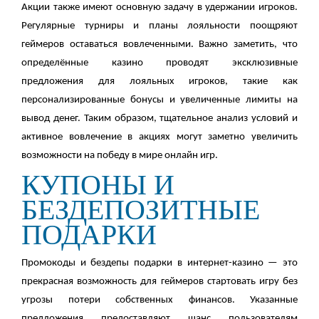
Акции также имеют основную задачу в удержании игроков.
Регулярные турниры и планы лояльности поощряют
геймеров оставаться вовлеченными. Важно заметить, что
определённые казино проводят эксклюзивные
предложения для лояльных игроков, такие как
персонализированные бонусы и увеличенные лимиты на
вывод денег. Таким образом, тщательное анализ условий и
активное вовлечение в акциях могут заметно увеличить
возможности на победу в мире онлайн игр.
КУПОНЫ И
БЕЗДЕПОЗИТНЫЕ
ПОДАРКИ
Промокоды и бездепы подарки в интернет-казино — это
прекрасная возможность для геймеров стартовать игру без
угрозы потери собственных финансов. Указанные
предложения предоставляют шанс пользователям