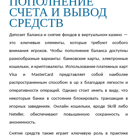
ПОПОЛНЕНИЕ
СЧЕТА И ВЫВОД
СРЕДСТВ
Депозит баланса и снятие фондов в виртуальном казино —
это ключевые элементы, которые требуют особого
внимания игроков. Чтобы пополнения баланса доступны
разнообразные варианты: банковские карты, электронные
кошельки, и криптовалюты. Использование платежных карт
Visa и MasterCard представляет собой наиболее
распространенным способом в up x благодаря легкости и
оперативности операций. Однако стоит иметь в виду, что
некоторые банки в состоянии блокировать транзакции в
игорных заведениях. Онлайн кошельки, вроде Skrill либо
Neteller, обеспечивают повышенную сохранность и
анонимность.
Снятие средств также играет ключевую роль в практике