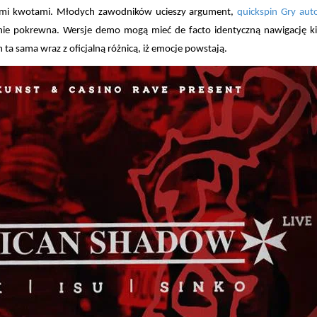
nymi kwotami. Młodych zawodników ucieszy argument,
quickspin Gry au
lnie pokrewna. Wersje demo mogą mieć de facto identyczną nawigację k
ta sama wraz z oficjalną różnicą, iż emocje powstają.