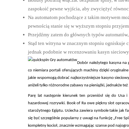
Bonusy potrafią włączać bezpłatne spiny, w niew
zaspokoić pewne wyjścia, aby zwyciężyć równoc
Na automatom pochodzące z takim motywem może
pewnością stanie się w wyższym stopniu przyjem
Przejdźmy zatem do głównych typów automatów,
Stąd ten witryna w znacznym stopniu ogniskuje 
jednak podobnie w recenzowaniu kasyn sieciowy
Dobór należytego kasyna na 
co niemiara portali oferujących machiny dzięki oryginalne
jakie wspomogą dobrać najkorzystniejsze kasyno sieciowy
aniżeli tylko różnorodne zabawy na pieniążki, jednakże t
Parę lat następnie kierunek ten przeniósł się do Usa i
hazardowej rozrywki. Book of Ra owe piękny slot opraco
starożytnego Egiptu. Uciecha zawiera symbole takie jak 
się być szczególnie popularny z uwagi na funkcję „Free 
kompletny kocioł, znacznie wzmagając szanse pod najogr