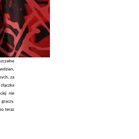
szczalne
awdzian,
nych, za
 złączka
iej nie
graczy.
bo teraz