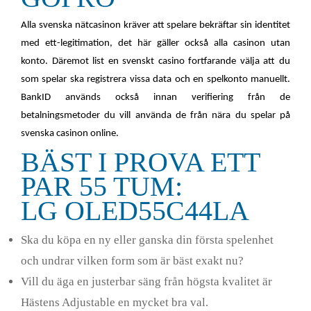
Alla svenska nätcasinon kräver att spelare bekräftar sin identitet
med ett-legitimation, det här gäller också alla casinon utan
konto. Däremot list en svenskt casino fortfarande välja att du
som spelar ska registrera vissa data och en spelkonto manuellt.
BankID används också innan verifiering från de
betalningsmetoder du vill använda de från nära du spelar på
svenska casinon online.
BÄST I PROVA ETT
PAR 55 TUM:
LG OLED55C44LA
Ska du köpa en ny eller ganska din första spelenhet
och undrar vilken form som är bäst exakt nu?
Vill du äga en justerbar säng från högsta kvalitet är
Hästens Adjustable en mycket bra val.