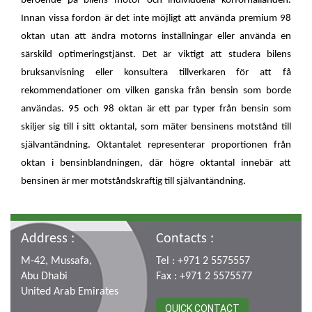
beroende på bilens motor och individuella körförhållanden.
Innan vissa fordon är det inte möjligt att använda premium 98
oktan utan att ändra motorns inställningar eller använda en
särskild optimeringstjänst. Det är viktigt att studera bilens
bruksanvisning eller konsultera tillverkaren för att få
rekommendationer om vilken ganska från bensin som borde
användas. 95 och 98 oktan är ett par typer från bensin som
skiljer sig till i sitt oktantal, som mäter bensinens motstånd till
självantändning. Oktantalet representerar proportionen från
oktan i bensinblandningen, där högre oktantal innebär att
bensinen är mer motståndskraftig till självantändning.
Address :
Contacts :
M-42, Mussafa,
Tel : +971 2 5575557
Abu Dhabi
Fax : +971 2 5575577
United Arab Emirates
QUICK CONTACT