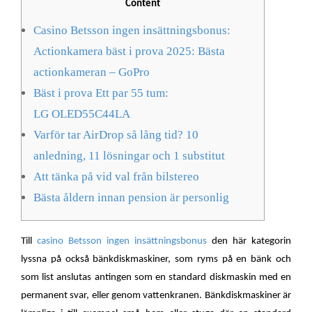
Content
Casino Betsson ingen insättningsbonus:
Actionkamera bäst i prova 2025: Bästa
actionkameran – GoPro
Bäst i prova Ett par 55 tum:
LG OLED55C44LA
Varför tar AirDrop så lång tid? 10
anledning, 11 lösningar och 1 substitut
Att tänka på vid val från bilstereo
Bästa åldern innan pension är personlig
Till
casino Betsson ingen insättningsbonus
den här kategorin
lyssna på också bänkdiskmaskiner, som ryms på en bänk och
som list anslutas antingen som en standard diskmaskin med en
permanent svar, eller genom vattenkranen. Bänkdiskmaskiner är