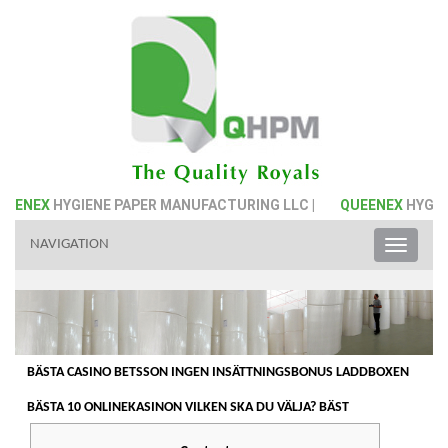
X
HYGIENE PAPER MANUFACTURING LLC |
QUEENEX
HYGIENE PAP
NAVIGATION
Toggle
naviga
BÄSTA CASINO BETSSON INGEN INSÄTTNINGSBONUS LADDBOXEN
BÄSTA 10 ONLINEKASINON VILKEN SKA DU VÄLJA? BÄST