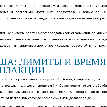
х ставок, чтобы понять оболочку и характеристики игровых авт
ждения и программы могут быть предоставлены только при вн
 пополнением баланса следует тщательно изучить положения и рег
зличные системы оплаты могут обладать свои ограничения по мини
ачастую предлагают меньшие ограничения если сравнивать с кре
дотвратить неприятных сюрпризов и сделать процесс гейминга макс
ША: ЛИМИТЫ И ВРЕМЯ
АНЗАКЦИИ
но брать в расчет лимиты и сроки обработки, которые могут измен
 кошельки для денег, вроде Skrill либо же Neteller, обычно обраб
овые переводы могут занять до 5 рабочих дней. Любой оператор опр
ять от нескольких соток до нескольких тысяч долларов в день.
дтверждения учетной записи. Азартные площадки просят вериф