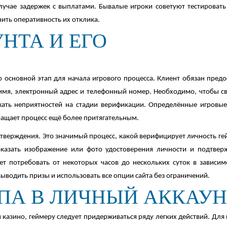
лучае задержек с выплатами. Бывалые игроки советуют тестироват
енить оперативность их отклика.
НТА И ЕГО
 основной этап для начала игрового процесса. Клиент обязан предо
мя, электронный адрес и телефонный номер. Необходимо, чтобы с
ежать неприятностей на стадии верификации. Определённые игровы
ращает процесс ещё более притягательным.
одтверждения. Это значимый процесс, какой верифицирует личность ге
казать изображение или фото удостоверения личности и подтвер
 потребовать от некоторых часов до нескольких суток в зависим
ыводить призы и использовать все опции сайта без ограничений.
ПА В ЛИЧНЫЙ АККАУН
казино, геймеру следует придерживаться ряду легких действий. Для 