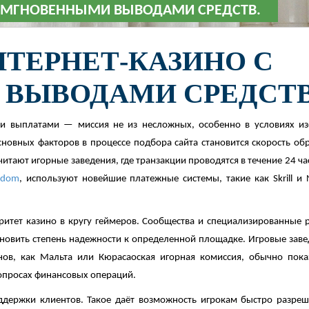
С МГНОВЕННЫМИ ВЫВОДАМИ СРЕДСТВ.
ТЕРНЕТ-КАЗИНО С
ВЫВОДАМИ СРЕДСТВ
ми выплатами — миссия не из несложных, особенно в условиях и
сновных факторов в процессе подбора сайта становится скорость об
итают игорные заведения, где транзакции проводятся в течение 24 ча
rdom
, используют новейшие платежные системы, такие как Skrill и Ne
ритет казино в кругу геймеров. Сообщества и специализированные 
ановить степень надежности к определенной площадке. Игровые заве
нов, как Мальта или Кюрасаоская игорная комиссия, обычно пок
вопросах финансовых операций.
держки клиентов. Такое даёт возможность игрокам быстро разреш