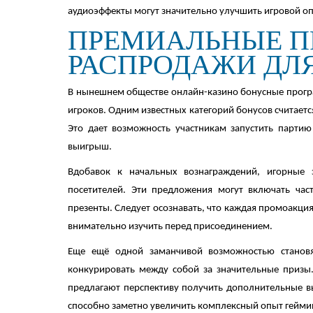
аудиоэффекты могут значительно улучшить игровой оп
ПРЕМИАЛЬНЫЕ П
РАСПРОДАЖИ ДЛ
В нынешнем обществе онлайн-казино бонусные прогр
игроков. Одним известных категорий бонусов считаетс
Это дает возможность участникам запустить партию
выигрыш.
Вдобавок к начальных вознаграждений, игорные 
посетителей. Эти предложения могут включать ча
презенты. Следует осознавать, что каждая промоакция
внимательно изучить перед присоединением.
Еще ещё одной заманчивой возможностью станов
конкурировать между собой за значительные призы.
предлагают перспективу получить дополнительные в
способно заметно увеличить комплексный опыт геймин