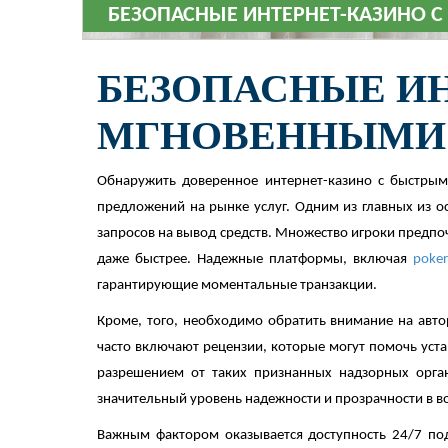
БЕЗОПАСНЫЕ ИНТЕРНЕТ-КАЗИНО 
БЕЗОПАСНЫЕ ИН
МГНОВЕННЫМИ 
Обнаружить доверенное интернет-казино с быстры
предложений на рынке услуг. Одним из главных из о
запросов на вывод средств. Множество игроки предпоч
даже быстрее. Надежные платформы, включая
poke
гарантирующие моментальные транзакции.
Кроме, того, необходимо обратить внимание на авто
часто включают рецензии, которые могут помочь уст
разрешением от таких признанных надзорных орга
значительный уровень надежности и прозрачности в 
Важным фактором оказывается доступность 24/7 под