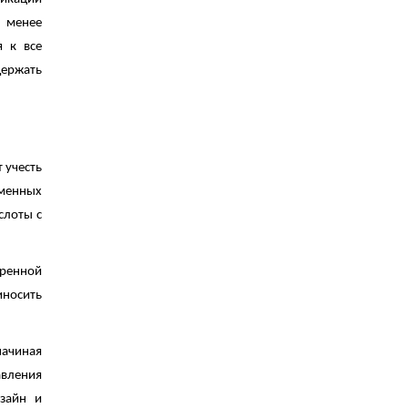
е менее
я к все
держать
 учесть
еменных
слоты с
еренной
иносить
начиная
авления
изайн и