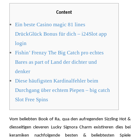
Content
Ein beste Casino magic 81 lines
DrückGlück Bonus für dich – i24Slot app
login
Fishin’ Frenzy The Big Catch pro echtes
Bares as part of Land der dichter und
denker
Diese häufigsten Kardinalfehler beim
Durchgang über echtem Piepen – big catch
Slot Free Spins
Vom beliebten Book of Ra, qua den aufregenden Sizzling Hot &
diesseitigen cleveren Lucky Signora Charm existireren dies bei
keramiken nachfolgende besten & beliebtesten Spiele