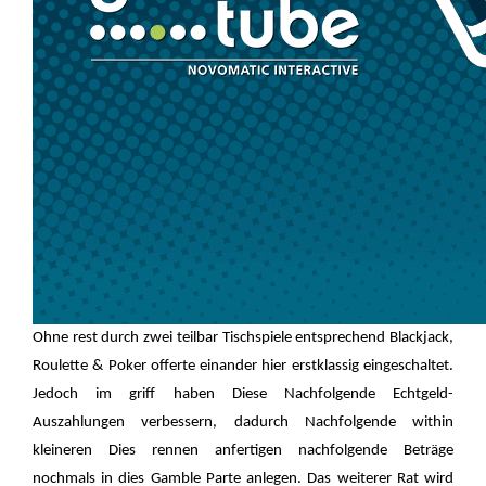
Ohne rest durch zwei teilbar Tischspiele entsprechend Blackjack,
Roulette & Poker offerte einander hier erstklassig eingeschaltet.
Jedoch im griff haben Diese Nachfolgende Echtgeld-
Auszahlungen verbessern, dadurch Nachfolgende within
kleineren Dies rennen anfertigen nachfolgende Beträge
nochmals in dies Gamble Parte anlegen. Das weiterer Rat wird