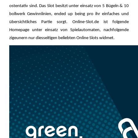
ostentativ sind. Das Slot besitzt unter einsatz von 5 Bügeln & 10
bollwerk Gewinnlinien, ended up being pro ihr einfaches und
übersichtliches Partie sorgt. Online-Slot.de ist folgende
Homepage unter einsatz von Spielautomaten, nachfolgende
zigeunern nur diesseitigen beliebten Online Slots widmet.