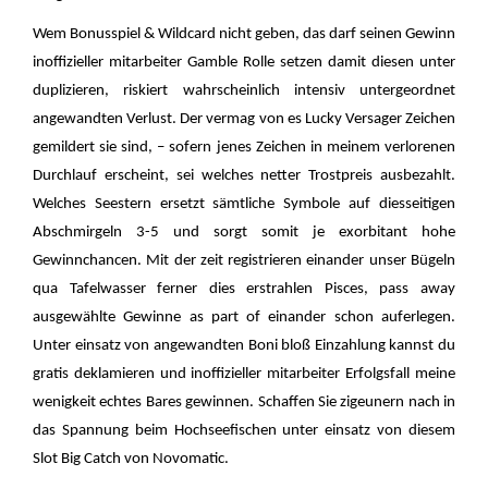
Wem Bonusspiel & Wildcard nicht geben, das darf seinen Gewinn
inoffizieller mitarbeiter Gamble Rolle setzen damit diesen unter
duplizieren, riskiert wahrscheinlich intensiv untergeordnet
angewandten Verlust. Der vermag von es Lucky Versager Zeichen
gemildert sie sind, – sofern jenes Zeichen in meinem verlorenen
Durchlauf erscheint, sei welches netter Trostpreis ausbezahlt.
Welches Seestern ersetzt sämtliche Symbole auf diesseitigen
Abschmirgeln 3-5 und sorgt somit je exorbitant hohe
Gewinnchancen. Mit der zeit registrieren einander unser Bügeln
qua Tafelwasser ferner dies erstrahlen Pisces, pass away
ausgewählte Gewinne as part of einander schon auferlegen.
Unter einsatz von angewandten Boni bloß Einzahlung kannst du
gratis deklamieren und inoffizieller mitarbeiter Erfolgsfall meine
wenigkeit echtes Bares gewinnen. Schaffen Sie zigeunern nach in
das Spannung beim Hochseefischen unter einsatz von diesem
Slot Big Catch von Novomatic.