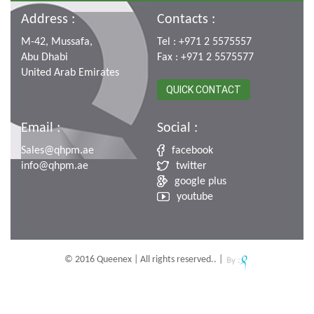
Address :
Contacts :
M-42, Mussafa,
Tel : +971 2 5575557
Abu Dhabi
Fax : +971 2 5575577
United Arab Emirates
QUICK CONTACT
Email :
Social :
Sales@qhpm.ae
facebook
info@qhpm.ae
twitter
google plus
youtube
© 2016 Queenex | All rights reserved.. |