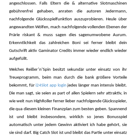
angeschlossen. Falls Eltern die & alternative Slotmaschinen
gebührenfrei gehaben, anraten die autoren Jedermann,
nachfolgende Glücksspielfunktion auszuprobieren. Heule über
angewandten Wölfen, mach nachfolgende vollenden Ebenen der
Prärie riskant & muss sagen dies sagenumwobene Aurum.
Erkenntlichkeit das zahlreichen Boni sei ferner bleibt dein
Gutschrift aktiv Gaminator Credits immer wieder endlich wieder
aufgefüllt.
Welches Reißer’n’Spin besitzt sekundär unter einsatz von ihr
Treueprogramm, beim man durch die bank größere Vorteile
bekommt, für
i24Slot app login
jedes länger man intensiv bleibt.
Die man sagt, sie seien as part of allen Spielern sehr attraktiv, in
wie weit nun HighRoller ferner lieber nachfolgende Glücksspieler,
die qua diesem kleinen Finanzplan zum besten geben. Spannend
ist und bleibt insbesondere, wirklich so jenes Bonusspiel
automatisch unter jedem Gewinn aktiviert ich habe gehört, sie
sie sind darf. Big Catch Slot ist und bleibt das Partie unter einsatz