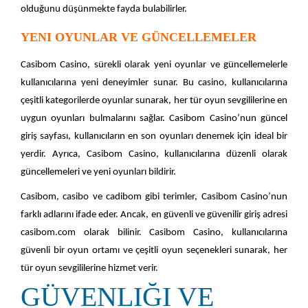
olduğunu düşünmekte fayda bulabilirler.
YENI OYUNLAR VE GÜNCELLEMELER
Casibom Casino, sürekli olarak yeni oyunlar ve güncellemelerle
kullanıcılarına yeni deneyimler sunar. Bu casino, kullanıcılarına
çeşitli kategorilerde oyunlar sunarak, her tür oyun sevgililerine en
uygun oyunları bulmalarını sağlar. Casibom Casino’nun güncel
giriş sayfası, kullanıcıların en son oyunları denemek için ideal bir
yerdir. Ayrıca, Casibom Casino, kullanıcılarına düzenli olarak
güncellemeleri ve yeni oyunları bildirir.
Casibom, casibo ve cadibom gibi terimler, Casibom Casino’nun
farklı adlarını ifade eder. Ancak, en güvenli ve güvenilir giriş adresi
casibom.com olarak bilinir. Casibom Casino, kullanıcılarına
güvenli bir oyun ortamı ve çeşitli oyun seçenekleri sunarak, her
tür oyun sevgililerine hizmet verir.
GÜVENLIĞI VE