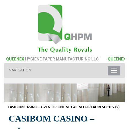
QUEENEX
HYGIENE PAPER MANUFACTURING LLC |
QUEENEX
HY
NAVIGATION
Toggle
naviga
CASIBOM CASINO – GVENILIR ONLINE CASINO GIRI ADRESI.3139 (2)
CASIBOM CASINO –