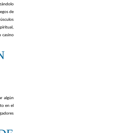
azándolo
uegos de
yúsculos
iritual,
u casino
N
ar algún
to en el
ugadores