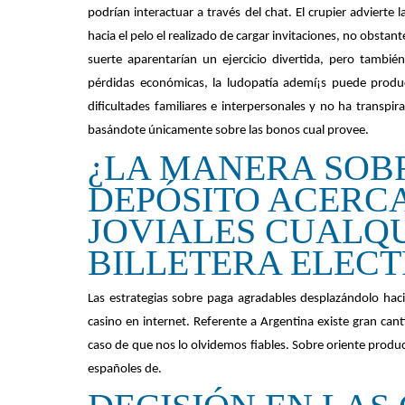
podrían interactuar a través del chat. El crupier advierte
hacia el pelo el realizado de cargar invitaciones, no obstan
suerte aparentarían un ejercicio divertida, pero tambi
pérdidas económicas, la ludopatía ademí¡s puede produc
dificultades familiares e interpersonales y no ha transp
basándote únicamente sobre las bonos cual provee.
¿LA MANERA SOB
DEPÓSITO ACERCA
JOVIALES CUALQU
BILLETERA ELEC
Las estrategias sobre paga agradables desplazándolo haci
casino en internet. Referente a Argentina existe gran ca
caso de que nos lo olvidemos fiables. Sobre oriente pro
españoles de.