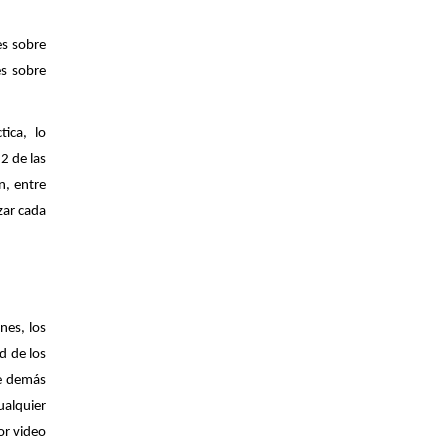
es sobre
es sobre
ica, lo
2 de las
n, entre
zar cada
nes, los
d de los
re demás
ualquier
or video