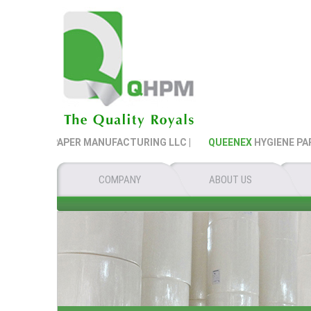
ENE PAPER MANUFACTURING LLC |
QUEENEX
HYGIENE PAPER MA
COMPANY
ABOUT US