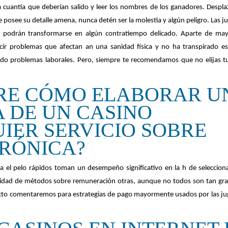
 la cuantía que deberían salido y leer los nombres de los ganadores. Despl
te posee su detalle amena, nunca detén ser la molestia y algún peligro.
Las j
én podrán transformarse en algún contratiempo delicado. Aparte de ma
ir problemas que afectan an una sanidad física y no ha transpirado esp
irado problemas laborales. Pero, siempre te recomendamos que no elijas t
RE CÓMO ELABORAR U
 DE UN CASINO
IER SERVICIO SOBRE
TRÓNICA?
a el pelo rápidos toman un desempeño significativo en la h de seleccion
ntidad de métodos sobre remuneración otras, aunque no todos son tan gra
ducto comentaremos para estrategias de pago mayormente usados por las j