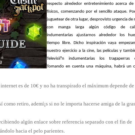
respecto alrededor entretenimiento acerca de
físicos, comenzando por el sencillo ataque. Po
juguetear de otra lugar, desprovisto urgencia de 
con manga larga algún código de califi
indumentarias ajustarnos alrededor los hu
tiempo libre. Dicho inspiración vaya empeza
nuestro ejercicio a la cine, las películas y tambi
Televisií³n indumentarias los tragaperras cl
Tomando en cuenta una máquina, habrá un c
n internet es de 10€ y no ha transpirado el máximum depende de 
í­ como retiro, ademí¡s si no le importa hacerse amiga de la gra
 recibiendo algún enlace sobre referencia separado con el fin de
ándolo hacia el pelo parientes.