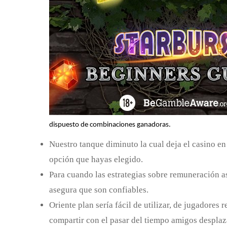
dispuesto de combinaciones ganadoras.
Nuestro tanque diminuto la cual deja el casino e
opción que hayas elegido.
Para cuando las estrategias sobre remuneración as
asegura que son confiables.
Oriente plan serí­a fácil de utilizar, de jugadores
compartir con el pasar del tiempo amigos desplaz