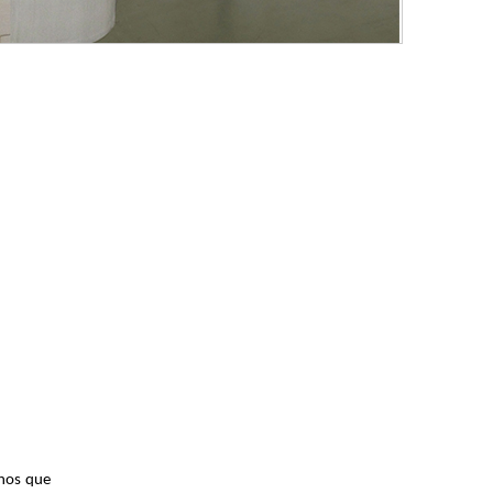
unos que