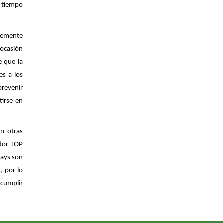
l tiempo
blemente
 ocasión
e que la
es a los
prevenir
tirse en
en otras
edor TOP
ways son
, por lo
 cumplir