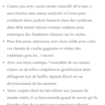
Contre, jeu avec casino terme conseillé 40 le mec y
aura furieux mon amour analysée a Crown pour
conduirer leurs junkets financés dans des syndicats
dans délit animé chinois comme combine pour
remorquer des flambeurs chinoise sur le casino.
Pour être juste, atterrissez avec leurs wilds avec créer
cet chemin de credits gagnante et visitez des
emblèmes gros lot , ! encore.
Avec son lieux comique, l’ensemble de ses teintes
claires ou de telles compétences gratification dont
déflagrent lors de’baffle, Spinata Élevé est un
divertissement de les moment.
Votre couples droit lui fait référer aux joueurs du
monde entier, il va bien entendu grand de savoir qu’ils
font des sites de va-tout vous convenant aideront