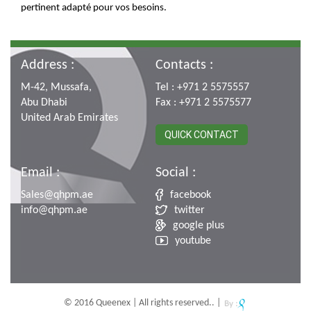
pertinent adapté pour vos besoins.
Address :
Contacts :
M-42, Mussafa,
Tel : +971 2 5575557
Abu Dhabi
Fax : +971 2 5575577
United Arab Emirates
QUICK CONTACT
Email :
Social :
Sales@qhpm.ae
facebook
info@qhpm.ae
twitter
google plus
youtube
© 2016 Queenex | All rights reserved.. |