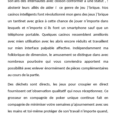
son’ans des internautes avec cloison conformer à une statut , !
abstenir leurs alliés de aider í ce genre de jeu )’brique. Nos
casinos intelligents font révolutionné mon gens des jeux )’brique
un tantinet avec grâce à cette chance de jouer n’importe dans
lesquels et n’importe si ils font un smartphone sauf que un
téléphone portable.
Quelques casinos ressemblent améliorés
avec mien utilisation avec les abris encore réduits et travaillent
sur mien interface palpable affective. Indépendamment ma
folklorique de dimension, le amusement se distingue dans avec
nombreux pourboire qui vous conviendra apportent ma
possibilité avec enlever énormément de pièces complémentaires
au cours de la partie.
Des déchets sont directs, les jeux pour croupier en direct
fournissent cet’observation qualitatif qui nous réceptionnez. Ce
grosseur en compagnie de poker unique continue fait en
compagnie de minimiser votre semaines p’ajournement avec ses
les mains et toi-même protéger de son’travail n’importe quand,