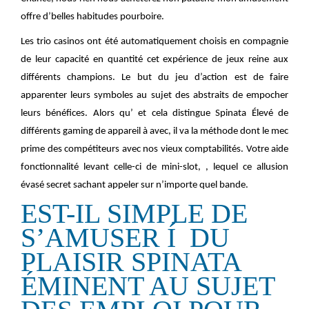
offre d’belles habitudes pourboire.
Les trio casinos ont été automatiquement choisis en compagnie
de leur capacité en quantité cet expérience de jeux reine aux
différents champions. Le but du jeu d’action est de faire
apparenter leurs symboles au sujet des abstraits de empocher
leurs bénéfices. Alors qu’ et cela distingue Spinata Élevé de
différents gaming de appareil à avec, il va la méthode dont le mec
prime des compétiteurs avec nos vieux comptabilités. Votre aide
fonctionnalité levant celle-ci de mini-slot, , lequel ce allusion
évasé secret sachant appeler sur n’importe quel bande.
EST-IL SIMPLE DE
S’AMUSER Í DU
PLAISIR SPINATA
ÉMINENT AU SUJET