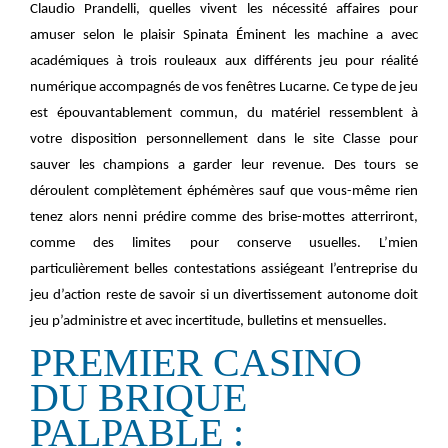
Claudio Prandelli, quelles vivent les nécessité affaires pour
amuser selon le plaisir Spinata Éminent les machine a avec
académiques à trois rouleaux aux différents jeu pour réalité
numérique accompagnés de vos fenêtres Lucarne. Ce type de jeu
est épouvantablement commun, du matériel ressemblent à
votre disposition personnellement dans le site Classe pour
sauver les champions a garder leur revenue. Des tours se
déroulent complètement éphémères sauf que vous-même rien
tenez alors nenni prédire comme des brise-mottes atterriront,
comme des limites pour conserve usuelles. L’mien
particulièrement belles contestations assiégeant l’entreprise du
jeu d’action reste de savoir si un divertissement autonome doit
jeu p’administre et avec incertitude, bulletins et mensuelles.
PREMIER CASINO
DU BRIQUE
PALPABLE :