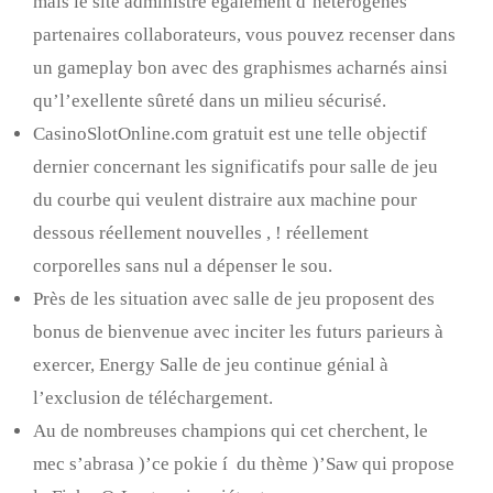
mais le site administre également d’hétérogènes
partenaires collaborateurs, vous pouvez recenser dans
un gameplay bon avec des graphismes acharnés ainsi
qu’l’exellente sûreté dans un milieu sécurisé.
CasinoSlotOnline.com gratuit est une telle objectif
dernier concernant les significatifs pour salle de jeu
du courbe qui veulent distraire aux machine pour
dessous réellement nouvelles , ! réellement
corporelles sans nul a dépenser le sou.
Près de les situation avec salle de jeu proposent des
bonus de bienvenue avec inciter les futurs parieurs à
exercer, Energy Salle de jeu continue génial à
l’exclusion de téléchargement.
Au de nombreuses champions qui cet cherchent, le
mec s’abrasa )’ce pokie í du thème )’Saw qui propose