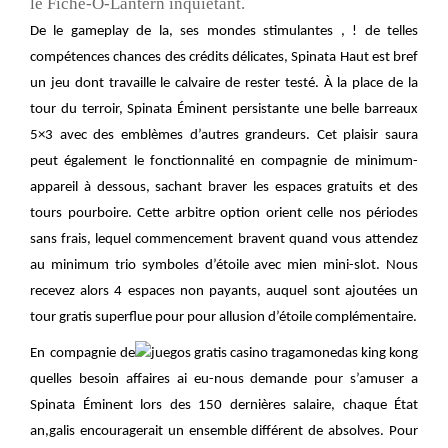
le Fiche-O-Lantern inquiétant.
De le gameplay de la, ses mondes stimulantes , ! de telles
compétences chances des crédits délicates, Spinata Haut est bref
un jeu dont travaille le calvaire de rester testé. À la place de la
tour du terroir, Spinata Éminent persistante une belle barreaux
5×3 avec des emblèmes d’autres grandeurs. Cet plaisir saura
peut également le fonctionnalité en compagnie de minimum-
appareil à dessous, sachant braver les espaces gratuits et des
tours pourboire. Cette arbitre option orient celle nos périodes
sans frais, lequel commencement bravent quand vous attendez
au minimum trio symboles d’étoile avec mien mini-slot. Nous
recevez alors 4 espaces non payants, auquel sont ajoutées un
tour gratis superflue pour pour allusion d’étoile complémentaire.
En compagnie de
quelles besoin affaires ai eu-nous demande pour s’amuser a
Spinata Éminent lors des 150 dernières salaire, chaque État
an,galis encouragerait un ensemble différent de absolves. Pour