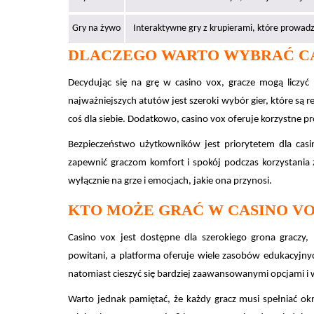
Gry na żywo
Interaktywne gry z krupierami, które prowad
DLACZEGO WARTO WYBRAĆ CA
Decydując się na grę w casino vox, gracze mogą liczyć 
najważniejszych atutów jest szeroki wybór gier, które są 
coś dla siebie. Dodatkowo, casino vox oferuje korzystne pr
Bezpieczeństwo użytkowników jest priorytetem dla casi
zapewnić graczom komfort i spokój podczas korzystania 
wyłącznie na grze i emocjach, jakie ona przynosi.
KTO MOŻE GRAĆ W CASINO V
Casino vox jest dostępne dla szerokiego grona graczy,
powitani, a platforma oferuje wiele zasobów edukacyjny
natomiast cieszyć się bardziej zaawansowanymi opcjami i
Warto jednak pamiętać, że każdy gracz musi spełniać ok