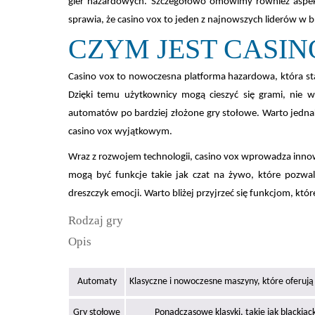
gier hazardowych. Szczegółowo omówimy również aspekty
sprawia, że casino vox to jeden z najnowszych liderów w 
CZYM JEST CASIN
Casino vox to nowoczesna platforma hazardowa, która st
Dzięki temu użytkownicy mogą cieszyć się grami, nie 
automatów po bardziej złożone gry stołowe. Warto jednak 
casino vox wyjątkowym.
Wraz z rozwojem technologii, casino vox wprowadza inno
mogą być funkcje takie jak czat na żywo, które pozwala
dreszczyk emocji. Warto bliżej przyjrzeć się funkcjom, któ
Rodzaj gry
Opis
Automaty
Klasyczne i nowoczesne maszyny, które oferują
Gry stołowe
Ponadczasowe klasyki, takie jak blackjack