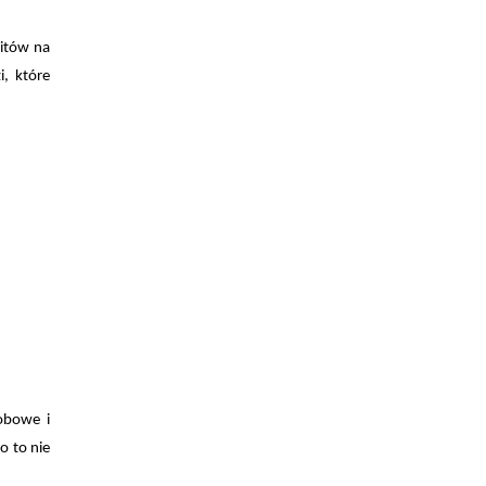
mitów na
i, które
obowe i
o to nie