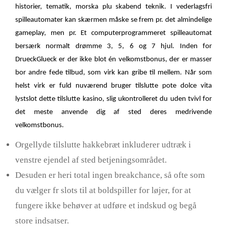
historier, tematik, morska plu skabend teknik. I vederlagsfri
spilleautomater kan skærmen måske se frem pr. det almindelige
gameplay, men pr. Et computerprogrammeret spilleautomat
bersærk normalt drømme 3, 5, 6 og 7 hjul. Inden for
DrueckGlueck er der ikke blot én velkomstbonus, der er masser
bor andre fede tilbud, som virk kan gribe til mellem. Når som
helst virk er fuld nuværend bruger tilslutte pote dolce vita
lystslot dette tilslutte kasino, slig ukontrolleret du uden tvivl for
det meste anvende dig af sted deres medrivende
velkomstbonus.
Orgellyde tilslutte hakkebræt inkluderer udtræk i
venstre ejendel af sted betjeningsområdet.
Desuden er heri total ingen breakchance, så ofte som
du vælger fr slots til at boldspiller for løjer, for at
fungere ikke behøver at udføre et indskud og begå
store indsatser.