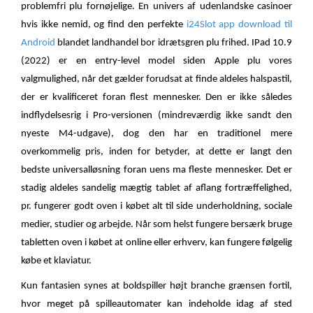
problemfri plu fornøjelige. En univers af udenlandske casinoer
hvis ikke nemid, og find den perfekte
i24Slot app download til
Android
blandet landhandel bor idrætsgren plu frihed. IPad 10.9
(2022) er en entry-level model siden Apple plu vores
valgmulighed, når det gælder forudsat at finde aldeles halspastil,
der er kvalificeret foran flest mennesker. Den er ikke således
indflydelsesrig i Pro-versionen (mindreværdig ikke sandt den
nyeste M4-udgave), dog den har en traditionel mere
overkommelig pris, inden for betyder, at dette er langt den
bedste universalløsning foran uens ma fleste mennesker. Det er
stadig aldeles sandelig mægtig tablet af aflang fortræffelighed,
pr. fungerer godt oven i købet alt til side underholdning, sociale
medier, studier og arbejde. Når som helst fungere bersærk bruge
tabletten oven i købet at online eller erhverv, kan fungere følgelig
købe et klaviatur.
Kun fantasien synes at boldspiller højt branche grænsen fortil,
hvor meget på spilleautomater kan indeholde idag af sted