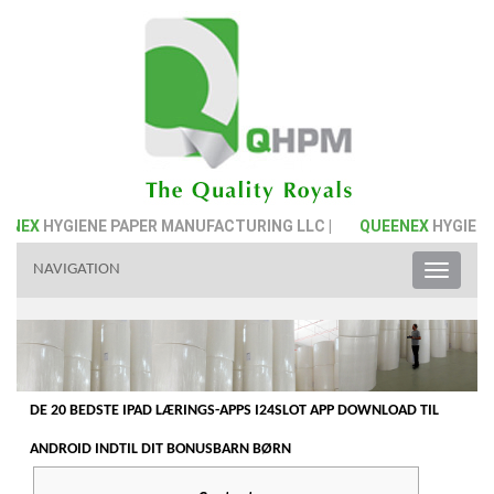
EX
HYGIENE PAPER MANUFACTURING LLC |
QUEENEX
HYGIENE PA
NAVIGATION
Toggle
naviga
DE 20 BEDSTE IPAD LÆRINGS-APPS I24SLOT APP DOWNLOAD TIL
ANDROID INDTIL DIT BONUSBARN BØRN