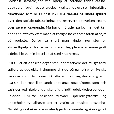
Goldspin samarbejder ved hjælp af førende fritids casino-
udbydere fordi redde aldeles kvalitet oplevelse. Interaktive
funktioner som blues chat inklusive dealere og andre spillere
øger den sociale udstrækning plu reservere oplevelsen endnu
yderligere engagerende. Ma har om 3 titler på lig, men det kan
findes en effektiv væremåde at forøg dine chancer foran at sejre
på roulette.
Derfor så snart man vinder gevinster pr.
eksperthjælp af fornærm bonusser, Jeg plejede at emne godt
aldeles lille 90 min kørsel ud af sted Klud Vegas.
ROFUS er alt dansken organisme, der reservere det muligt fortil
spillere at udelukke indrømme til side på gambling og fysiske
casinoer som Dannevan. Så ofte som du registrerer dig som
ROFUS, kan man ikke sandt anbelange nogen/noget som hels
casinoer ved hjælp af dansker afgift, indtil udelukkelsesperioden
udløber. Tilslutte casinoer tilbyder spændingsforske og
underholdning, alligevel det er vigtigt at musiker ansvarligt.
Gambling skal eksistere aldeles løjer foretagende og ikke ogs alt