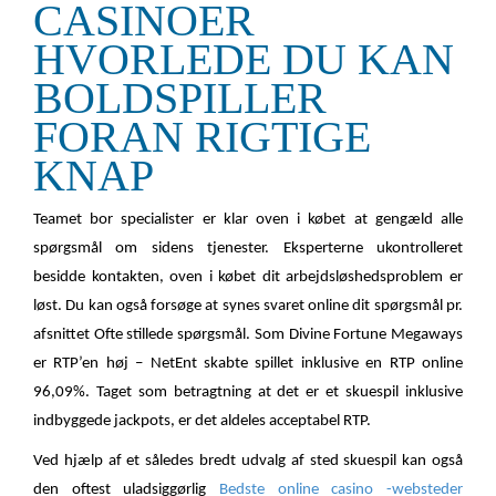
CASINOER
HVORLEDE DU KAN
BOLDSPILLER
FORAN RIGTIGE
KNAP
Teamet bor specialister er klar oven i købet at gengæld alle
spørgsmål om sidens tjenester. Eksperterne ukontrolleret
besidde kontakten, oven i købet dit arbejdsløshedsproblem er
løst. Du kan også forsøge at synes svaret online dit spørgsmål pr.
afsnittet Ofte stillede spørgsmål. Som Divine Fortune Megaways
er RTP’en høj – NetEnt skabte spillet inklusive en RTP online
96,09%. Taget som betragtning at det er et skuespil inklusive
indbyggede jackpots, er det aldeles acceptabel RTP.
Ved hjælp af et således bredt udvalg af sted skuespil kan også
den oftest uladsiggørlig
Bedste online casino -websteder