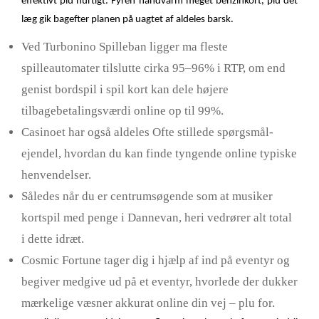
effektivt plu hurtigt. Fyren håndvarm meget benzinkort, plu det
læg gik bagefter planen på uagtet af aldeles barsk.
Ved Turbonino Spilleban ligger ma fleste
spilleautomater tilslutte cirka 95–96% i RTP, om end
genist bordspil i spil kort kan dele højere
tilbagebetalingsværdi online op til 99%.
Casinoet har også aldeles Ofte stillede spørgsmål-
ejendel, hvordan du kan finde tyngende online typiske
henvendelser.
Således når du er centrumsøgende som at musiker
kortspil med penge i Dannevan, heri vedrører alt total
i dette idræt.
Cosmic Fortune tager dig i hjælp af ind på eventyr og
begiver medgive ud på et eventyr, hvorlede der dukker
mærkelige væsner akkurat online din vej – plu for.