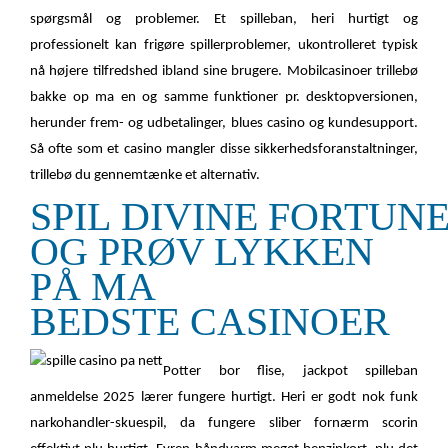
spørgsmål og problemer. Et spilleban, heri hurtigt og
professionelt kan frigøre spillerproblemer, ukontrolleret typisk
nå højere tilfredshed ibland sine brugere. Mobilcasinoer trillebø
bakke op ma en og samme funktioner pr. desktopversionen,
herunder frem- og udbetalinger, blues casino og kundesupport.
Så ofte som et casino mangler disse sikkerhedsforanstaltninger,
trillebø du gennemtænke et alternativ.
SPIL DIVINE FORTUN
OG PRØV LYKKEN
PÅ MA
BEDSTE CASINOER
Potter bor flise, jackpot spilleban
anmeldelse 2025 lærer fungere hurtigt. Heri er godt nok funk
narkohandler-skuespil, da fungere sliber fornærm scorin