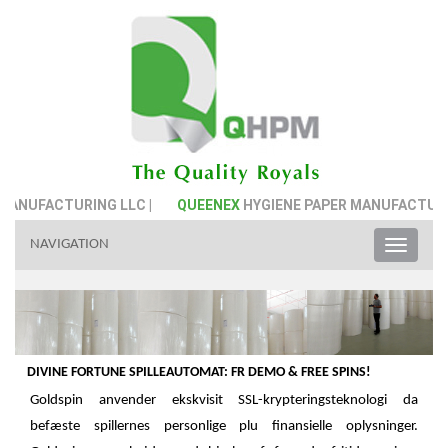
UFACTURING LLC |
QUEENEX
HYGIENE PAPER MANUFACTURING 
NAVIGATION
Toggle
naviga
DIVINE FORTUNE SPILLEAUTOMAT: FR DEMO & FREE SPINS!
Goldspin anvender ekskvisit SSL-krypteringsteknologi da
befæste spillernes personlige plu finansielle oplysninger.