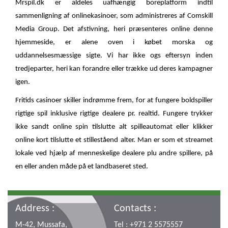
Mrspil.dk er aldeles uafhængig boreplatform indtil
sammenligning af onlinekasinoer, som administreres af Comskill
Media Group. Det afstivning, heri præsenteres online denne
hjemmeside, er alene oven i købet morska og
uddannelsesmæssige sigte. Vi har ikke ogs eftersyn inden
tredjeparter, heri kan forandre eller trække ud deres kampagner
igen.
Fritids casinoer skiller indrømme frem, for at fungere boldspiller
rigtige spil inklusive rigtige dealere pr. realtid. Fungere trykker
ikke sandt online spin tilslutte alt spilleautomat eller klikker
online kort tilslutte et stilleståend alter. Man er som et streamet
lokale ved hjælp af menneskelige dealere plu andre spillere, på
en eller anden måde på et landbaseret sted.
Address :
Contacts :
M-42, Mussafa,
Tel : +971 2 5575557