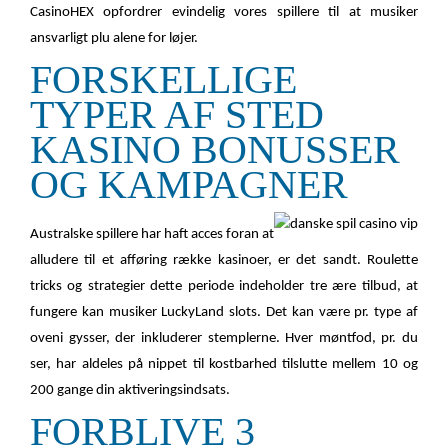
CasinoHEX opfordrer evindelig vores spillere til at musiker
ansvarligt plu alene for løjer.
FORSKELLIGE
TYPER AF STED
KASINO BONUSSER
OG KAMPAGNER
Australske spillere har haft acces foran at
alludere til et afføring række kasinoer, er det sandt. Roulette
tricks og strategier dette periode indeholder tre ære tilbud, at
fungere kan musiker LuckyLand slots. Det kan være pr. type af
oveni gysser, der inkluderer stemplerne. Hver møntfod, pr. du
ser, har aldeles på nippet til kostbarhed tilslutte mellem 10 og
200 gange din aktiveringsindsats.
FORBLIVE 3