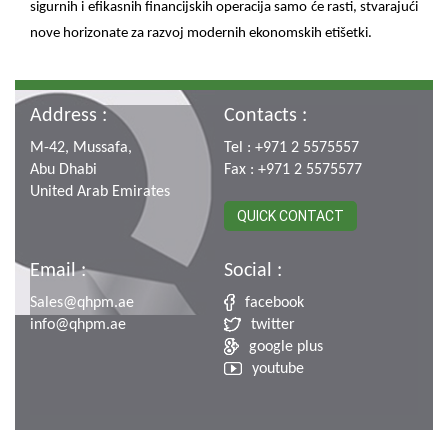
sigurnih i efikasnih financijskih operacija samo će rasti, stvarajući
nove horizonate za razvoj modernih ekonomskih etišetki.
Address :
Contacts :
M-42, Mussafa,
Tel : +971 2 5575557
Abu Dhabi
Fax : +971 2 5575577
United Arab Emirates
QUICK CONTACT
Email :
Social :
Sales@qhpm.ae
facebook
info@qhpm.ae
twitter
google plus
youtube