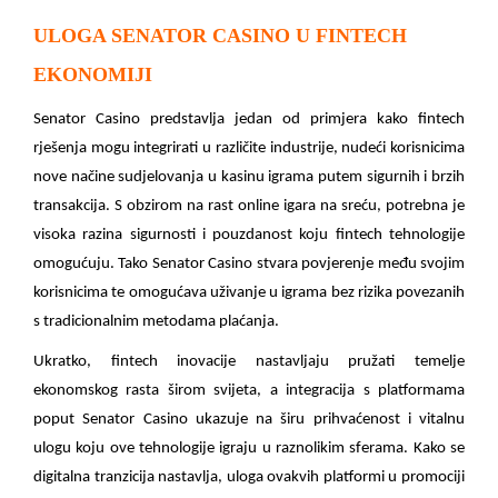
ULOGA SENATOR CASINO U FINTECH
EKONOMIJI
Senator Casino predstavlja jedan od primjera kako fintech
rješenja mogu integrirati u različite industrije, nudeći korisnicima
nove načine sudjelovanja u kasinu igrama putem sigurnih i brzih
transakcija. S obzirom na rast online igara na sreću, potrebna je
visoka razina sigurnosti i pouzdanost koju fintech tehnologije
omogućuju. Tako Senator Casino stvara povjerenje među svojim
korisnicima te omogućava uživanje u igrama bez rizika povezanih
s tradicionalnim metodama plaćanja.
Ukratko, fintech inovacije nastavljaju pružati temelje
ekonomskog rasta širom svijeta, a integracija s platformama
poput Senator Casino ukazuje na širu prihvaćenost i vitalnu
ulogu koju ove tehnologije igraju u raznolikim sferama. Kako se
digitalna tranzicija nastavlja, uloga ovakvih platformi u promociji