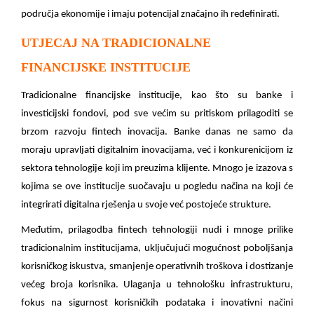
područja ekonomije i imaju potencijal značajno ih redefinirati.
UTJECAJ NA TRADICIONALNE
FINANCIJSKE INSTITUCIJE
Tradicionalne financijske institucije, kao što su banke i
investicijski fondovi, pod sve većim su pritiskom prilagoditi se
brzom razvoju fintech inovacija. Banke danas ne samo da
moraju upravljati digitalnim inovacijama, već i konkurenicijom iz
sektora tehnologije koji im preuzima klijente. Mnogo je izazova s
kojima se ove institucije suočavaju u pogledu načina na koji će
integrirati digitalna rješenja u svoje već postojeće strukture.
Međutim, prilagodba fintech tehnologiji nudi i mnoge prilike
tradicionalnim institucijama, uključujući mogućnost poboljšanja
korisničkog iskustva, smanjenje operativnih troškova i dostizanje
većeg broja korisnika. Ulaganja u tehnološku infrastrukturu,
fokus na sigurnost korisničkih podataka i inovativni načini