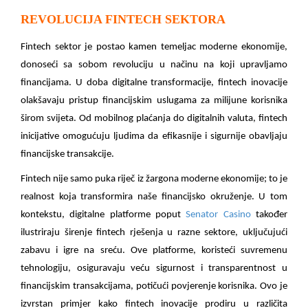
REVOLUCIJA FINTECH SEKTORA
Fintech sektor je postao kamen temeljac moderne ekonomije,
donoseći sa sobom revoluciju u načinu na koji upravljamo
financijama. U doba digitalne transformacije, fintech inovacije
olakšavaju pristup financijskim uslugama za milijune korisnika
širom svijeta. Od mobilnog plaćanja do digitalnih valuta, fintech
inicijative omogućuju ljudima da efikasnije i sigurnije obavljaju
financijske transakcije.
Fintech nije samo puka riječ iz žargona moderne ekonomije; to je
realnost koja transformira naše financijsko okruženje. U tom
kontekstu, digitalne platforme poput
Senator Casino
također
ilustriraju širenje fintech rješenja u razne sektore, uključujući
zabavu i igre na sreću. Ove platforme, koristeći suvremenu
tehnologiju, osiguravaju veću sigurnost i transparentnost u
financijskim transakcijama, potičući povjerenje korisnika. Ovo je
izvrstan primjer kako fintech inovacije prodiru u različita