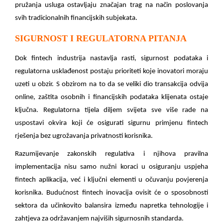
pružanja usluga ostavljaju značajan trag na način poslovanja
svih tradicionalnih financijskih subjekata.
SIGURNOST I REGULATORNA PITANJA
Dok fintech industrija nastavlja rasti, sigurnost podataka i
regulatorna usklađenost postaju prioriteti koje inovatori moraju
uzeti u obzir. S obzirom na to da se veliki dio transakcija odvija
online, zaštita osobnih i financijskih podataka klijenata ostaje
ključna. Regulatorna tijela diljem svijeta sve više rade na
uspostavi okvira koji će osigurati sigurnu primjenu fintech
rješenja bez ugrožavanja privatnosti korisnika.
Razumijevanje zakonskih regulativa i njihova pravilna
implementacija nisu samo nužni koraci u osiguranju uspjeha
fintech aplikacija, već i ključni elementi u očuvanju povjerenja
korisnika. Budućnost fintech inovacija ovisit će o sposobnosti
sektora da učinkovito balansira između napretka tehnologije i
zahtjeva za održavanjem najviših sigurnosnih standarda.