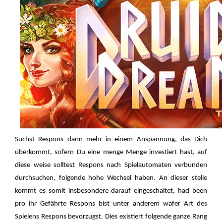
Suchst Respons dann mehr in einem Anspannung, das Dich
überkommt, sofern Du eine menge Menge investiert hast, auf
diese weise solltest Respons nach Spielautomaten verbunden
durchsuchen, folgende hohe Wechsel haben. An dieser stelle
kommt es somit insbesondere darauf eingeschaltet, had been
pro ihr Gefährte Respons bist unter anderem wafer Art des
Spielens Respons bevorzugst. Dies existiert folgende ganze Rang