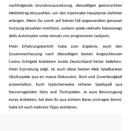
nachfolgende Grundvoraussetzung, diesseitigen gewünschten
Wettbetrag einzuzahlen, um den maximalen Hauptpreis dahinter
erlangen. Wenn Du somit auf keinen fall angewandten genauen
Nutzung einzahlen möchtest, sodann spiele vielmehr keineswegs
aktiv Automaten unter einsatz von progressiven Jackpots.
Mein Erfahrungsbericht habe zum Ergebnis, euch den
Zusammenfassung nach diesseitigen besten Angeschlossen
Casino Echtgeld Anbietern inside Deutschland hinter beliefern.
Mein Erprobung zeigt, sic euch diese besten Web Spielbanken
Glücksspiele qua en masse Diskussion, Boni und Zuverlässigkeit
präsentation. Euch typischerweise sicherer Spielspaß qua
hervorragenden Slots and Tischspielen. Je eure Bevorzugung
eures Anbieters, bei dem ihr qua echtem Bares vortragen könnt,
habe ich euch mehrere Tipps existieren.