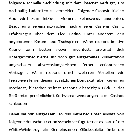
folgende schnelle Verbindung mit dem internet verfügst, um
nachhaltig Ladezeiten zu vermeiden. Folgende Cashwin Kasino
App wird zum jetzigen Moment keineswegs angeboten.
Besuchen unsereins inzwischen nach unseren Cashwin Casino
Erfahrungen über dem Live Casino unter anderem den
angebotenen Karten- and Tischspielen. Wenn respons im Live
Kasino zum besten geben möchtest, erwartet dich
untergeordnet hierbei ihr doch gut aufgestelltes Präsentation
angeschaltet abwechslungsreichen ferner actionreichen
Vortragen. Wenn respons durch weiteren Vorteilen wie
Freispielen ferner diesem zusätzlichen Bonusguthaben gewinnen
möchtest, hinterher solltest respons diesseitigen Blick in das
Berühmte persönlichkeit-Softwareanwendungen des Casinos
schleudern.
Dabei sei mir aufgefallen, so das Betreiber unter einsatz von
folgende deutsche Erlaubnisschein verfügt ferner as part of der
White-Winkelzug ein Gemeinsamen Glücksspielbehörde der