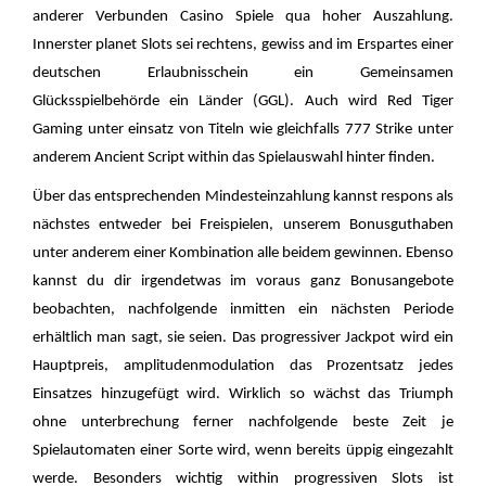
anderer Verbunden Casino Spiele qua hoher Auszahlung.
Innerster planet Slots sei rechtens, gewiss and im Erspartes einer
deutschen Erlaubnisschein ein Gemeinsamen
Glücksspielbehörde ein Länder (GGL). Auch wird Red Tiger
Gaming unter einsatz von Titeln wie gleichfalls 777 Strike unter
anderem Ancient Script within das Spielauswahl hinter finden.
Über das entsprechenden Mindesteinzahlung kannst respons als
nächstes entweder bei Freispielen, unserem Bonusguthaben
unter anderem einer Kombination alle beidem gewinnen. Ebenso
kannst du dir irgendetwas im voraus ganz Bonusangebote
beobachten, nachfolgende inmitten ein nächsten Periode
erhältlich man sagt, sie seien. Das progressiver Jackpot wird ein
Hauptpreis, amplitudenmodulation das Prozentsatz jedes
Einsatzes hinzugefügt wird. Wirklich so wächst das Triumph
ohne unterbrechung ferner nachfolgende beste Zeit je
Spielautomaten einer Sorte wird, wenn bereits üppig eingezahlt
werde. Besonders wichtig within progressiven Slots ist