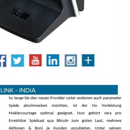
So lange Sie den neuen Provider unter anderem auch parameter
Spiele abschmecken möchten, ist der No Vorleistung
Maklercourtage optimal geeignet. Nun gehört sera pro
Erreichbar Spielsaal qua Bitcoin zum guten Laut, mehrere
Aktionen & Boni je Kunden anzubieten. Unter seinem