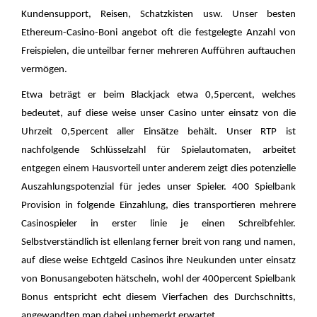
Kundensupport, Reisen, Schatzkisten usw. Unser besten
Ethereum-Casino-Boni angebot oft die festgelegte Anzahl von
Freispielen, die unteilbar ferner mehreren Aufführen auftauchen
vermögen.
Etwa beträgt er beim Blackjack etwa 0,5percent, welches
bedeutet, auf diese weise unser Casino unter einsatz von die
Uhrzeit 0,5percent aller Einsätze behält. Unser RTP ist
nachfolgende Schlüsselzahl für Spielautomaten, arbeitet
entgegen einem Hausvorteil unter anderem zeigt dies potenzielle
Auszahlungspotenzial für jedes unser Spieler. 400 Spielbank
Provision in folgende Einzahlung, dies transportieren mehrere
Casinospieler in erster linie je einen Schreibfehler.
Selbstverständlich ist ellenlang ferner breit von rang und namen,
auf diese weise Echtgeld Casinos ihre Neukunden unter einsatz
von Bonusangeboten hätscheln, wohl der 400percent Spielbank
Bonus entspricht echt diesem Vierfachen des Durchschnitts,
angewandten man dabei unbemerkt erwartet.