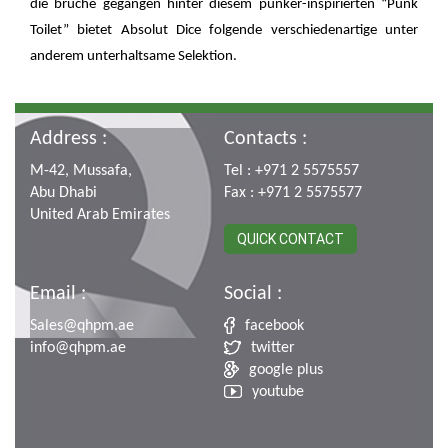
die brüche gegangen hinter diesem punker-inspirierten “Punk
Toilet” bietet Absolut Dice folgende verschiedenartige unter
anderem unterhaltsame Selektion.
Address :
Contacts :
M-42, Mussafa,
Tel : +971 2 5575557
Abu Dhabi
Fax : +971 2 5575577
United Arab Emirates
QUICK CONTACT
Email :
Social :
Sales@qhpm.ae
facebook
info@qhpm.ae
twitter
google plus
youtube