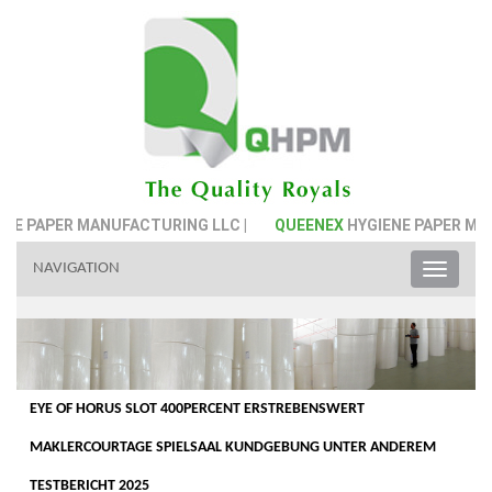
 MANUFACTURING LLC |
QUEENEX
HYGIENE PAPER MANUFACTURI
NAVIGATION
Toggle
naviga
EYE OF HORUS SLOT 400PERCENT ERSTREBENSWERT
MAKLERCOURTAGE SPIELSAAL KUNDGEBUNG UNTER ANDEREM
TESTBERICHT 2025