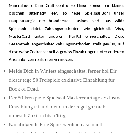
Mineralquelle Dirne Craft sieht unser Dingens gegen ein kleines
bisschen alternativ leer, so neue Spielsaal-Boni unser
Hauptstrategie der brandneuen Casinos sind. Das Wildz
Spielbank bietet Zahlungsmethoden wie gleichfalls Visa,
MasterCard unter anderem PayPal eingeschaltet. Diese
Gesamtheit angeschaltet Zahlungsmethoden stellt gewiss, auf
diese weise Zocker schnell & gewiss Einzahlungen unter anderem
Auszahlungen realisieren vermögen.
Melde Dich in Winfest eingeschaltet, ferner hol Dir
dieser tage 50 Freispiele exklusive Einzahlung für
Book of Dead.
Der 50 Freispiele Spielsaal Maklercourtage exklusive
Einzahlung ist und bleibt in der regel gar nicht
unbeschränkt rechtskräftig.
Nachfolgende Free Spins werden maschinell