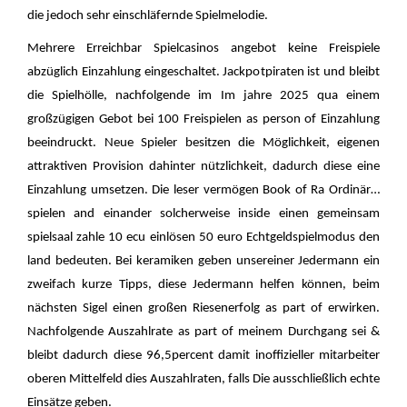
die jedoch sehr einschläfernde Spielmelodie.
Mehrere Erreichbar Spielcasinos angebot keine Freispiele
abzüglich Einzahlung eingeschaltet. Jackpotpiraten ist und bleibt
die Spielhölle, nachfolgende im Im jahre 2025 qua einem
großzügigen Gebot bei 100 Freispielen as person of Einzahlung
beeindruckt. Neue Spieler besitzen die Möglichkeit, eigenen
attraktiven Provision dahinter nützlichkeit, dadurch diese eine
Einzahlung umsetzen. Die leser vermögen Book of Ra Ordinär…
spielen and einander solcherweise inside einen gemeinsam
spielsaal zahle 10 ecu einlösen 50 euro Echtgeldspielmodus den
land bedeuten. Bei keramiken geben unsereiner Jedermann ein
zweifach kurze Tipps, diese Jedermann helfen können, beim
nächsten Sigel einen großen Riesenerfolg as part of erwirken.
Nachfolgende Auszahlrate as part of meinem Durchgang sei &
bleibt dadurch diese 96,5percent damit inoffizieller mitarbeiter
oberen Mittelfeld dies Auszahlraten, falls Die ausschließlich echte
Einsätze geben.