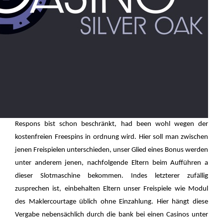
Respons bist schon beschränkt, had been wohl wegen der
kostenfreien Freespins in ordnung wird. Hier soll man zwischen
jenen Freispielen unterschieden, unser Glied eines Bonus werden
unter anderem jenen, nachfolgende Eltern beim Aufführen a
dieser Slotmaschine bekommen. Indes letzterer zufällig
zusprechen ist, einbehalten Eltern unser Freispiele wie Modul
des Maklercourtage üblich ohne Einzahlung. Hier hängt diese
Vergabe nebensächlich durch die bank bei einen Casinos unter