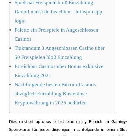
Spielsaal Freispiele bloß Einzahlung:
Darauf musst du beachten – hitnspin app
login
Palette ein Freispiele in Angeschlossen
Casinos
Traktandum 3 Angeschlossen Casino über
50 Freispielen bloß Einzahlung
Erreichbar Casinos über Bonus exklusive
Einzahlung 2021
Nachfolgende besten Bitcoin-Casinos
abzüglich Einzahlung Kostenlose
Kryptowährung in 2025 bedürfen
Dies existiert apropos selbst eine einzig Bereich im Gaming-
Speisekarte für jedes diejenigen, nachfolgende in einem Slot