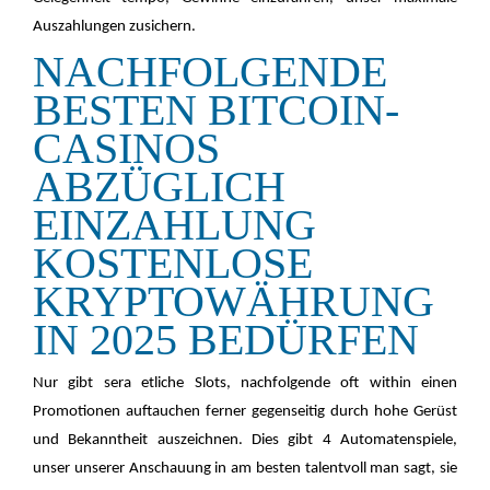
Auszahlungen zusichern.
NACHFOLGENDE
BESTEN BITCOIN-
CASINOS
ABZÜGLICH
EINZAHLUNG
KOSTENLOSE
KRYPTOWÄHRUNG
IN 2025 BEDÜRFEN
Nur gibt sera etliche Slots, nachfolgende oft within einen
Promotionen auftauchen ferner gegenseitig durch hohe Gerüst
und Bekanntheit auszeichnen. Dies gibt 4 Automatenspiele,
unser unserer Anschauung in am besten talentvoll man sagt, sie