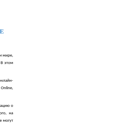
NE
м мире,
 В этом
онлайн-
Online,
мацию о
ого, на
е могут