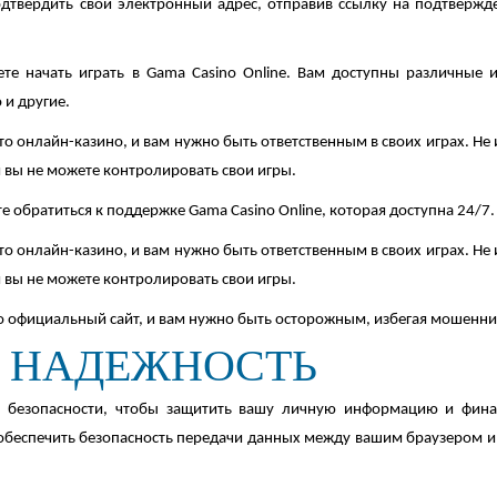
дтвердить свой электронный адрес, отправив ссылку на подтвержд
те начать играть в Gama Casino Online. Вам доступны различные 
 и другие.
то онлайн-казино, и вам нужно быть ответственным в своих играх. Не 
и вы не можете контролировать свои игры.
е обратиться к поддержке Gama Casino Online, которая доступна 24/7.
то онлайн-казино, и вам нужно быть ответственным в своих играх. Не 
и вы не можете контролировать свои игры.
это официальный сайт, и вам нужно быть осторожным, избегая мошенни
И НАДЕЖНОСТЬ
 безопасности, чтобы защитить вашу личную информацию и фин
 обеспечить безопасность передачи данных между вашим браузером 