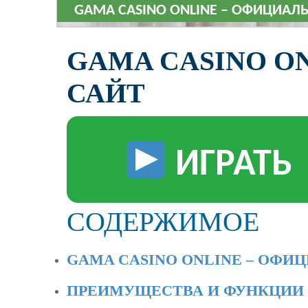
GAMA CASINO ONLINE – ОФИЦИАЛЬ
GAMA CASINO O
САЙТ
ИГРАТЬ
СОДЕРЖИМОЕ
GAMA CASINO ONLINE – ОФИ
ПРЕИМУЩЕСТВА И ФУНКЦИИ 