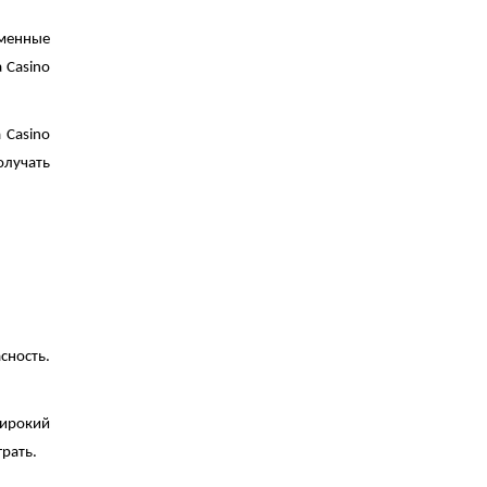
еменные
 Casino
 Casino
олучать
сность.
 широкий
грать.