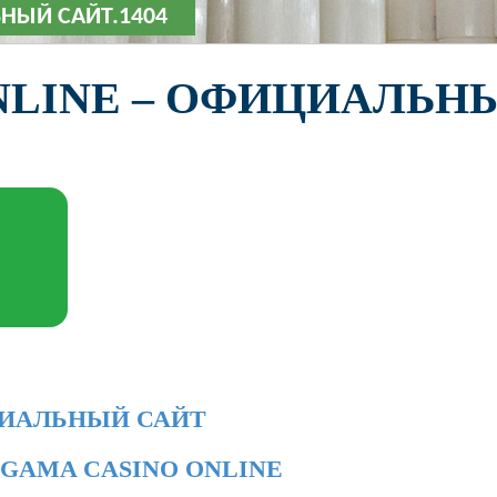
НЫЙ САЙТ.1404
NLINE – ОФИЦИАЛЬН
ЦИАЛЬНЫЙ САЙТ
GAMA CASINO ONLINE