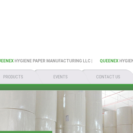
YGIENE PAPER MANUFACTURING LLC |
QUEENEX
HYGIENE PAPER
PRODUCTS
EVENTS
CONTACT US