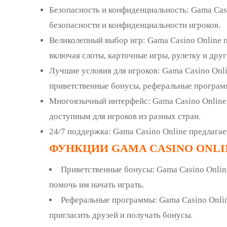
Безопасность и конфиденциальность: Gama Cas
безопасности и конфиденциальности игроков.
Великолепный выбор игр: Gama Casino Online 
включая слоты, карточные игры, рулетку и друг
Лучшие условия для игроков: Gama Casino Onli
приветственные бонусы, реферальные програм
Многоязычный интерфейс: Gama Casino Online д
доступным для игроков из разных стран.
24/7 поддержка: Gama Casino Online предлагае
ФУНКЦИИ GAMA CASINO ONLI
Приветственные бонусы: Gama Casino Onlin
помочь им начать играть.
Реферальные программы: Gama Casino Onlin
пригласить друзей и получать бонусы.