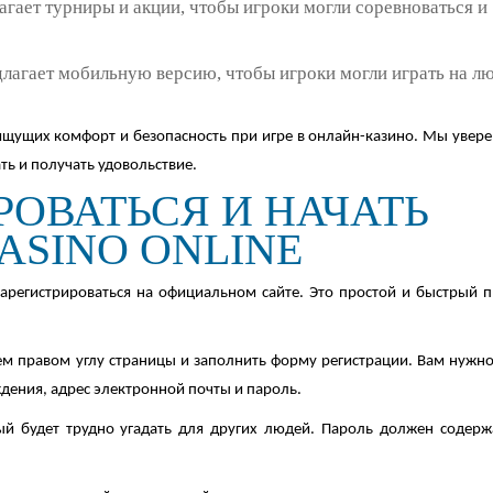
агает турниры и акции, чтобы игроки могли соревноваться и
длагает мобильную версию, чтобы игроки могли играть на л
 ищущих комфорт и безопасность при игре в онлайн-казино. Мы увере
ать и получать удовольствие.
РОВАТЬСЯ И НАЧАТЬ
ASINO ONLINE
зарегистрироваться на официальном сайте. Это простой и быстрый п
ем правом углу страницы и заполнить форму регистрации. Вам нужно
дения, адрес электронной почты и пароль.
й будет трудно угадать для других людей. Пароль должен содерж