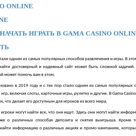
O ONLINE
NE
НАЧАТЬ ИГРАТЬ В GAMA CASINO ONLI
ТЬ
тали одним из самых популярных способов развлечения и игры. В это
найти достоверный и надежный сайт может быть сложной задачей.
ый может помочь вам в этом.
новано в 2019 году и с тех пор стало одним из самых популярных 
игр, включая слоты, карточные игры, рулетку и другие. В Gama Casino 
и, что делает его доступным для игроков из всего мира.
е игроки могут найти все, что они ищут. Здесь они могут найти инфор
кже о различных способах депозита и снятия выигрыша. Кроме т
т найти информацию о различных акциях и промо-кампаниях, которы