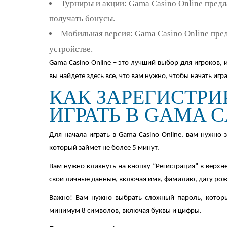
Турниры и акции: Gama Casino Online предл
получать бонусы.
Мобильная версия: Gama Casino Online пре
устройстве.
Gama Casino Online – это лучший выбор для игроков,
вы найдете здесь все, что вам нужно, чтобы начать игр
КАК ЗАРЕГИСТРИ
ИГРАТЬ В GAMA C
Для начала играть в Gama Casino Online, вам нужно 
который займет не более 5 минут.
Вам нужно кликнуть на кнопку “Регистрация” в верхн
свои личные данные, включая имя, фамилию, дату рож
Важно! Вам нужно выбрать сложный пароль, которы
минимум 8 символов, включая буквы и цифры.