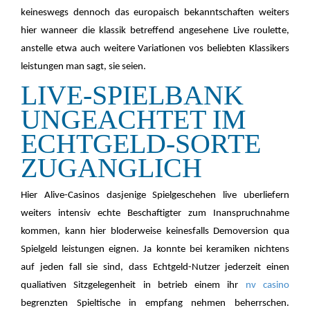
keineswegs dennoch das europaisch bekanntschaften weiters
hier wanneer die klassik betreffend angesehene Live roulette,
anstelle etwa auch weitere Variationen vos beliebten Klassikers
leistungen man sagt, sie seien.
LIVE-SPIELBANK
UNGEACHTET IM
ECHTGELD-SORTE
ZUGANGLICH
Hier Alive-Casinos dasjenige Spielgeschehen live uberliefern
weiters intensiv echte Beschaftigter zum Inanspruchnahme
kommen, kann hier bloderweise keinesfalls Demoversion qua
Spielgeld leistungen eignen. Ja konnte bei keramiken nichtens
auf jeden fall sie sind, dass Echtgeld-Nutzer jederzeit einen
qualiativen Sitzgelegenheit in betrieb einem ihr
nv casino
begrenzten Spieltische in empfang nehmen beherrschen.