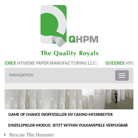
NEX
HYGIENE PAPER MANUFACTURING LLC |
QUEENEX
HYGIENE 
NAVIGATION
Toggle
naviga
GAME OF CHANCE INOFFIZIELLER NV CASINO MITARBEITER
EINZELSPIELER-MODUS: JETZT WITHIN VULKANSPIELE VERFUGBAR
Rescue The Hamster