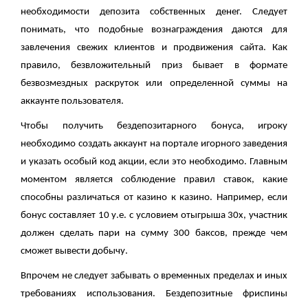
необходимости депозита собственных денег. Следует
понимать, что подобные вознаграждения даются для
завлечения свежих клиентов и продвижения сайта. Как
правило, безвложительный приз бывает в формате
безвозмездных раскруток или определенной суммы на
аккаунте пользователя.
Чтобы получить бездепозитарного бонуса, игроку
необходимо создать аккаунт на портале игорного заведения
и указать особый код акции, если это необходимо. Главным
моментом является соблюдение правил ставок, какие
способны различаться от казино к казино. Например, если
бонус составляет 10 у.е. с условием отыгрыша 30x, участник
должен сделать пари на сумму 300 баксов, прежде чем
сможет вывести добычу.
Впрочем не следует забывать о временных пределах и иных
требованиях использования. Бездепозитные фриспины