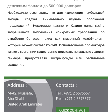
денежным фондом до 500 000 долларов.
Необходимо осознавать, что для извлечения наибольшей
выгоды следует внимательно изучать положения
предложений. Некоторые казино и Казино gama casino
запрашивают выполнения конкретных требований по
отработке бонусов, таких как ставочный коэффициент,
который может составлять x40. Использование промокодов
также в состоянии существенно повысить начальные условия
геймера, предоставляя экстра-фонды или бесплатные
вращения.
Address :
Contacts :
M-42, Mussafa,
Tel : +971 2 5575557
Abu Dhabi
Fax : +971 2 5575577
United Arab Emirates
QUICK CONTACT