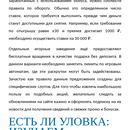
заработанных с использованием бонуса, нужно соблюсти
правила по обороту. Обычно это определенное число
ставок, которое требуется выполнить прежде чем деньги
станут доступными для снятия. Например, если требование
по отыгрышу равен x30 и премия достигает 1000 ₽,
необходимо осуществить ставки на 30 000 ₽.
Отдельные игорные заведения ещё предоставляют
бесплатные вращения в качестве подарка без депозита. В
данном варианте необходимо заметить лимиты по игровым
автоматам, где эти раскрутки могут быть задействованы.
Зачастую как правило данные предложения созданы для
специфических слотов. Для того чтобы извлечь наибольшую
пользу из подобных акций, желательно следить за
обновлениями на сайте казино и оформлять подписку на их
новости для получения сведений о свежих промо и бонусах.
ЕСТЬ ЛИ УЛОВКА: