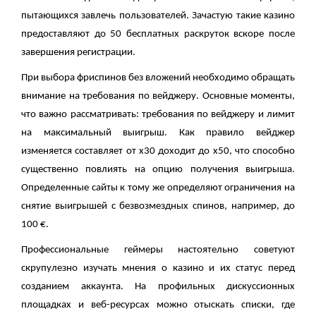
пытающихся завлечь пользователей. Зачастую такие казино
предоставляют до 50 бесплатных раскруток вскоре после
завершения регистрации.
При выбора фриспинов без вложений необходимо обращать
внимание на требования по вейджеру. Основные моменты,
что важно рассматривать: требования по вейджеру и лимит
на максимальный выигрыш. Как правило вейджер
изменяется составляет от x30 доходит до x50, что способно
существенно повлиять на опцию получения выигрыша.
Определенные сайты к тому же определяют ограничения на
снятие выигрышей с безвозмездных спинов, например, до
100 €.
Профессиональные геймеры настоятельно советуют
скрупулезно изучать мнения о казино и их статус перед
созданием аккаунта. На профильных дискуссионных
площадках и веб-ресурсах можно отыскать списки, где