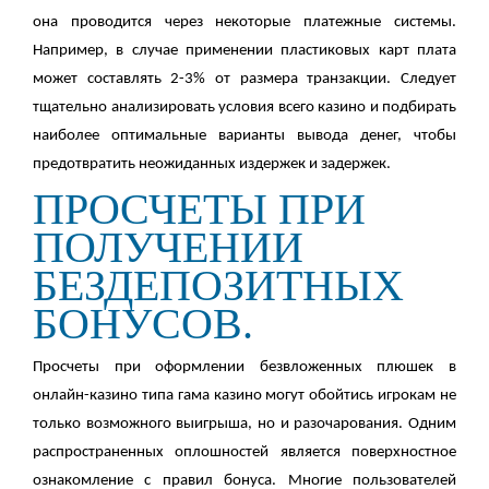
она проводится через некоторые платежные системы.
Например, в случае применении пластиковых карт плата
может составлять 2-3% от размера транзакции. Следует
тщательно анализировать условия всего казино и подбирать
наиболее оптимальные варианты вывода денег, чтобы
предотвратить неожиданных издержек и задержек.
ПРОСЧЕТЫ ПРИ
ПОЛУЧЕНИИ
БЕЗДЕПОЗИТНЫХ
БОНУСОВ.
Просчеты при оформлении безвложенных плюшек в
онлайн-казино типа гама казино могут обойтись игрокам не
только возможного выигрыша, но и разочарования. Одним
распространенных оплошностей является поверхностное
ознакомление с правил бонуса. Многие пользователей