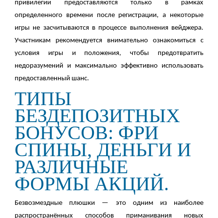
привилегии предоставляются только в рамках
определенного времени после регистрации, а некоторые
игры не засчитываются в процессе выполнения вейджера.
Участникам рекомендуется внимательно ознакомиться с
условия игры и положения, чтобы предотвратить
недоразумений и максимально эффективно использовать
предоставленный шанс.
ТИПЫ
БЕЗДЕПОЗИТНЫХ
БОНУСОВ: ФРИ
СПИНЫ, ДЕНЬГИ И
РАЗЛИЧНЫЕ
ФОРМЫ АКЦИЙ.
Безвозмездные плюшки — это одним из наиболее
распространённых способов приманивания новых