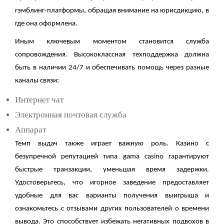
гэмблинг-платформы, обращая внимание на юрисдикцию, в
где она оформлена.
Иным ключевым моментом становится служба
сопровождения. Высококлассная техподдержка должна
быть в наличии 24/7 и обеспечивать помощь через разные
каналы связи:
Интернет чат
Электронная почтовая служба
Аппарат
Темп выдач также играет важную роль. Казино с
безупречной репутацией типа gama casino гарантируют
быстрые транзакции, уменьшая время задержки.
Удостоверьтесь, что игорное заведение предоставляет
удобные для вас варианты получения выигрыша и
ознакомьтесь с отзывами других пользователей о времени
вывода. Это способствует избежать негативных подвохов в