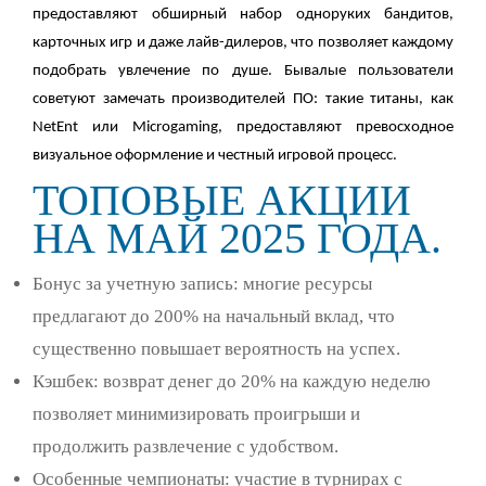
предоставляют обширный набор одноруких бандитов,
карточных игр и даже лайв-дилеров, что позволяет каждому
подобрать увлечение по душе. Бывалые пользователи
советуют замечать производителей ПО: такие титаны, как
NetEnt или Microgaming, предоставляют превосходное
визуальное оформление и честный игровой процесс.
ТОПОВЫЕ АКЦИИ
НА МАЙ 2025 ГОДА.
Бонус за учетную запись: многие ресурсы
предлагают до 200% на начальный вклад, что
существенно повышает вероятность на успех.
Кэшбек: возврат денег до 20% на каждую неделю
позволяет минимизировать проигрыши и
продолжить развлечение с удобством.
Особенные чемпионаты: участие в турнирах с