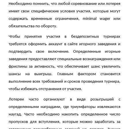
Необходимо помнить, что любой соревнование или лотерея
имеет свои специфические условия участия, которые могут
содержать временные ограничения, minimal wager или
обязательства по обороту.
Чтобы принятия участия в бездепозитных турнирах
требуется оформить аккаунт в сайте игорного заведения и
подтвердить свое включение. Определенные игорные
заведения предоставляют специальные вознаграждения или
фриспины за активность, что обеспечивает шанс увеличить
шансы на выигрыш. Главным фактором становится
выполнение всех требований и сроков проведения турнира,
чтобы избежать отстранения от участия.
Лотереи часто организуют в виде розыгрышей с
определенными наградами, где триумфаторы извлекаются
наугад. Часто необходимо накопить определенное число
пропусков для вступления, которые можно заработать за