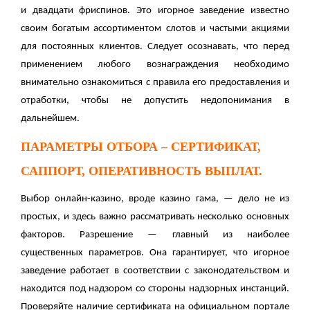
и двадцати фриспинов. Это игорное заведение известно
своим богатым ассортиментом слотов и частыми акциями
для постоянных клиентов. Следует осознавать, что перед
применением любого вознаграждения необходимо
внимательно ознакомиться с правила его предоставления и
отработки, чтобы не допустить недопонимания в
дальнейшем.
ПАРАМЕТРЫ ОТБОРА – СЕРТИФИКАТ,
САППОРТ, ОПЕРАТИВНОСТЬ ВЫПЛАТ.
Выбор онлайн-казино, вроде казино гама, — дело не из
простых, и здесь важно рассматривать несколько основных
факторов. Разрешение — главный из наиболее
существенных параметров. Она гарантирует, что игорное
заведение работает в соответствии с законодательством и
находится под надзором со стороны надзорных инстанций.
Проверяйте наличие сертификата на официальном портале