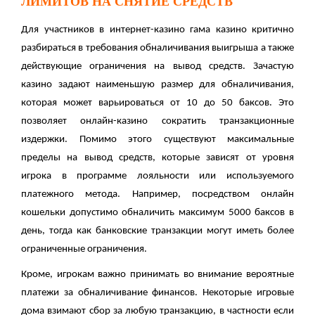
ЛИМИТОВ НА СНЯТИЕ СРЕДСТВ
Для участников в интернет-казино гама казино критично
разбираться в требования обналичивания выигрыша а также
действующие ограничения на вывод средств. Зачастую
казино задают наименьшую размер для обналичивания,
которая может варьироваться от 10 до 50 баксов. Это
позволяет онлайн-казино сократить транзакционные
издержки. Помимо этого существуют максимальные
пределы на вывод средств, которые зависят от уровня
игрока в программе лояльности или используемого
платежного метода. Например, посредством онлайн
кошельки допустимо обналичить максимум 5000 баксов в
день, тогда как банковские транзакции могут иметь более
ограниченные ограничения.
Кроме, игрокам важно принимать во внимание вероятные
платежи за обналичивание финансов. Некоторые игровые
дома взимают сбор за любую транзакцию, в частности если