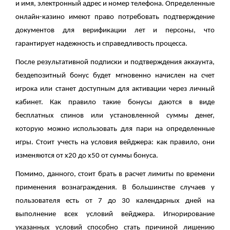
и имя, электронный адрес и номер телефона. Определенные
онлайн-казино имеют право потребовать подтверждение
документов для верификации лет и персоны, что
гарантирует надежность и справедливость процесса.
После результативной подписки и подтверждения аккаунта,
бездепозитный бонус будет мгновенно начислен на счет
игрока или станет доступным для активации через личный
кабинет. Как правило такие бонусы даются в виде
бесплатных спинов или установленной суммы денег,
которую можно использовать для пари на определенные
игры. Стоит учесть на условия вейджера: как правило, они
изменяются от x20 до x50 от суммы бонуса.
Помимо, данного, стоит брать в расчет лимиты по времени
применения вознаграждения. В большинстве случаев у
пользователя есть от 7 до 30 календарных дней на
выполнение всех условий вейджера. Игнорирование
указанных условий способно стать причиной лишению