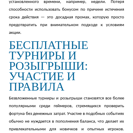
установленного времени, например, недели. Потеря
способности использовать бонусом по причине истечения
срока действия — это досадная промах, которую просто
предотвратить при внимательном подходе к условиям
акции.
БЕСПЛАТНЫЕ
ТУРНИРЫ И
РОЗЫГРЫШИ:
УЧАСТИЕ И
ПРАВИЛА
Безвложенные турниры и розыгрыши становятся все более
популярными среди геймеров, стремящихся проверить
фортуна без денежных затрат. Участие в подобных событиях
обычно не нуждается в пополнения баланса, что делает их
привлекательными для новичков и опытных игроков.