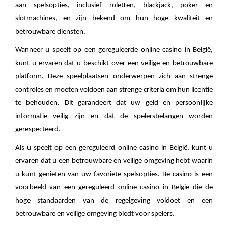
aan spelsopties, inclusief roletten, blackjack, poker en
slotmachines, en zijn bekend om hun hoge kwaliteit en
betrouwbare diensten.
Wanneer u speelt op een gereguleerde online casino in België,
kunt u ervaren dat u beschikt over een veilige en betrouwbare
platform. Deze speelplaatsen onderwerpen zich aan strenge
controles en moeten voldoen aan strenge criteria om hun licentie
te behouden. Dit garandeert dat uw geld en persoonlijke
informatie veilig zijn en dat de spelersbelangen worden
gerespecteerd.
Als u speelt op een gereguleerd online casino in België, kunt u
ervaren dat u een betrouwbare en veilige omgeving hebt waarin
u kunt genieten van uw favoriete spelsopties. Be casino is een
voorbeeld van een gereguleerd online casino in België die de
hoge standaarden van de regelgeving voldoet en een
betrouwbare en veilige omgeving biedt voor spelers.