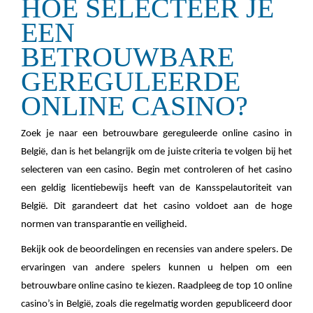
HOE SELECTEER JE
EEN
BETROUWBARE
GEREGULEERDE
ONLINE CASINO?
Zoek je naar een betrouwbare gereguleerde online casino in
België, dan is het belangrijk om de juiste criteria te volgen bij het
selecteren van een casino. Begin met controleren of het casino
een geldig licentiebewijs heeft van de Kansspelautoriteit van
België. Dit garandeert dat het casino voldoet aan de hoge
normen van transparantie en veiligheid.
Bekijk ook de beoordelingen en recensies van andere spelers. De
ervaringen van andere spelers kunnen u helpen om een
betrouwbare online casino te kiezen. Raadpleeg de top 10 online
casino’s in België, zoals die regelmatig worden gepubliceerd door