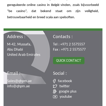
gereguleerde online casino in België vinden, zoals bijvoorbeeld
“be casino”, dat bekend staat om zijn veiligheid,
betrouwbaarheid en breed scala aan spelsoften.
Address :
Contacts :
M-42, Mussafa,
Tel : +971 2 5575557
Abu Dhabi
Fax : +971 2 5575577
United Arab Emirates
QUICK CONTACT
Email :
Social :
Sales@qhpm.ae
facebook
info@qhpm.ae
twitter
google plus
youtube