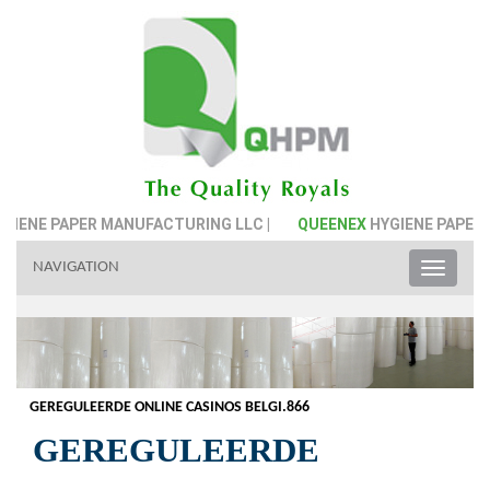
NE PAPER MANUFACTURING LLC |
QUEENEX
HYGIENE PAPER MAN
NAVIGATION
Toggle
naviga
GEREGULEERDE ONLINE CASINOS BELGI.866
GEREGULEERDE