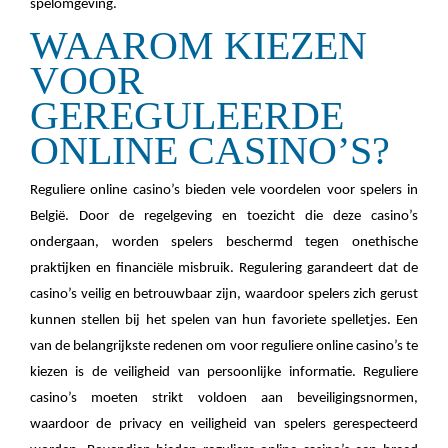
spelomgeving.
WAAROM KIEZEN
VOOR
GEREGULEERDE
ONLINE CASINO’S?
Reguliere online casino’s bieden vele voordelen voor spelers in
België. Door de regelgeving en toezicht die deze casino’s
ondergaan, worden spelers beschermd tegen onethische
praktijken en financiële misbruik. Regulering garandeert dat de
casino’s veilig en betrouwbaar zijn, waardoor spelers zich gerust
kunnen stellen bij het spelen van hun favoriete spelletjes. Een
van de belangrijkste redenen om voor reguliere online casino’s te
kiezen is de veiligheid van persoonlijke informatie. Reguliere
casino’s moeten strikt voldoen aan beveiligingsnormen,
waardoor de privacy en veiligheid van spelers gerespecteerd