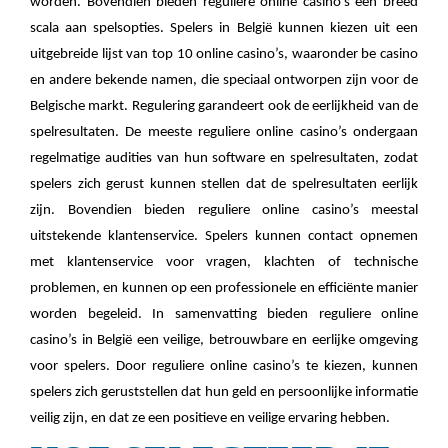
worden. Bovendien bieden reguliere online casino’s een breed
scala aan spelsopties. Spelers in België kunnen kiezen uit een
uitgebreide lijst van top 10 online casino’s, waaronder be casino
en andere bekende namen, die speciaal ontworpen zijn voor de
Belgische markt. Regulering garandeert ook de eerlijkheid van de
spelresultaten. De meeste reguliere online casino’s ondergaan
regelmatige audities van hun software en spelresultaten, zodat
spelers zich gerust kunnen stellen dat de spelresultaten eerlijk
zijn. Bovendien bieden reguliere online casino’s meestal
uitstekende klantenservice. Spelers kunnen contact opnemen
met klantenservice voor vragen, klachten of technische
problemen, en kunnen op een professionele en efficiënte manier
worden begeleid. In samenvatting bieden reguliere online
casino’s in België een veilige, betrouwbare en eerlijke omgeving
voor spelers. Door reguliere online casino’s te kiezen, kunnen
spelers zich geruststellen dat hun geld en persoonlijke informatie
veilig zijn, en dat ze een positieve en veilige ervaring hebben.