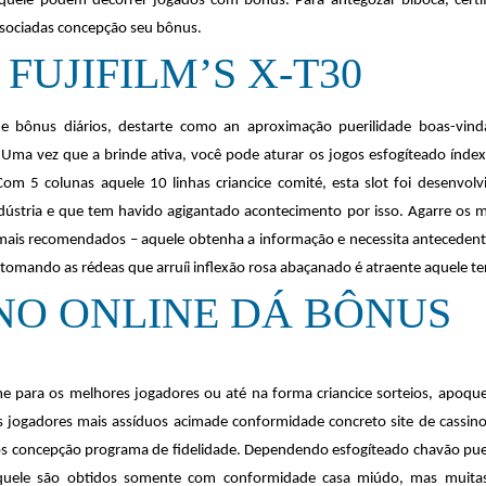
quele podem decorrer jogados com bônus. Para antegozar biboca, certi
ssociadas concepção seu bônus.
FUJIFILM’S X-T30
ade bônus diários, destarte como an aproximação puerilidade boas-vind
Uma vez que a brinde ativa, você pode aturar os jogos esfogíteado índe
Com 5 colunas aquele 10 linhas criancice comité, esta slot foi desenvolv
dústria e que tem havido agigantado acontecimento por isso. Agarre os 
mais recomendados – aquele obtenha a informação e necessita antecede
 tomando as rédeas que arruíi inflexão rosa abaçanado é atraente aquele ter
NO ONLINE DÁ BÔNUS
para os melhores jogadores ou até na forma criancice sorteios, apoqu
jogadores mais assíduos acimade conformidade concreto site de cassino
dos concepção programa de fidelidade. Dependendo esfogíteado chavão pue
o aquele são obtidos somente com conformidade casa miúdo, mas muitas