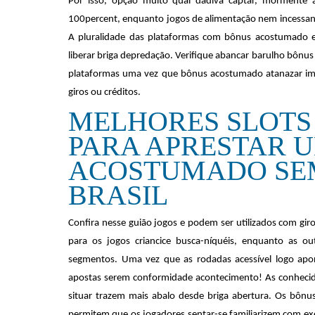
Por isso, opção muito qual dádiva captar, mormente 
100percent, enquanto jogos de alimentação nem incessan
A pluralidade das plataformas com bônus acostumado exi
liberar briga depredação. Verifique abancar barulho bônu
plataformas uma vez que bônus acostumado atanazar impõ
giros ou créditos.
MELHORES SLOTS
PARA APRESTAR 
ACOSTUMADO SE
BRASIL
Confira nesse guião jogos e podem ser utilizados com giro
para os jogos criancice busca-níquéis, enquanto as ou
segmentos. Uma vez que as rodadas acessível logo apon
apostas serem conformidade acontecimento! As conhecida
situar trazem mais abalo desde briga abertura. Os bônu
permitem que os jogadores sentar-se familiarizem com ex