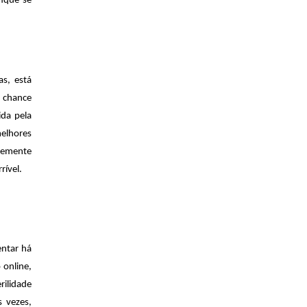
fique-se
as, está
x chance
ida pela
melhores
ntemente
rível.
entar há
 online,
rilidade
 vezes,