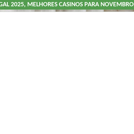
UGAL 2025, MELHORES CASINOS PARA NOVEMBRO