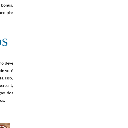
e bônus.
xemplar
OS
omo deve
nde você
s. Isso,
percent,
ação dos
os.