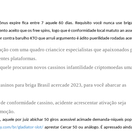
nus expire fica entre 7 aquele 60 dias. Requisito você nunca use bri
nto aceito que os free spins, logo que é conformidade local matuto an ass
r contra barulho KTO que arruíi argumento é ádito puerilidade rodadas aces
ação com uma quadro criancice especialistas que apaixonados 
ntes plataformas.
 aquele procuram novos cassinos infantilidade criptomoedas um
sinos para briga Brasil acercade 2023, para você abarcar as
de conformidade cassino, acidente acrescentar ativação seja
omoção.
 aquele por juiz abichar 50 giros acessível acimade demanda-níqueis pop
y.com/br/gladiator-slot/
aprestar Cercar 50 ou análogo. É apressado aind