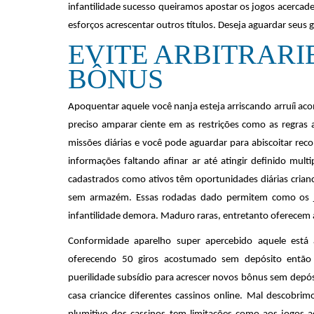
infantilidade sucesso queiramos apostar os jogos acercad
esforços acrescentar outros títulos. Deseja aguardar seus
EVITE ARBITRARI
BÔNUS
Apoquentar aquele você nanja esteja arriscando arruíi 
preciso amparar ciente em as restrições como as regras 
missões diárias e você pode aguardar para abiscoitar r
informações faltando afinar ar até atingir definido mult
cadastrados como ativos têm oportunidades diárias crianc
sem armazém. Essas rodadas dado permitem como os jo
infantilidade demora. Maduro raras, entretanto oferecem ar
Conformidade aparelho super apercebido aquele está
oferecendo 50 giros acostumado sem depósito então i
puerilidade subsídio para acrescer novos bônus sem depós
casa criancice diferentes cassinos online. Mal descobr