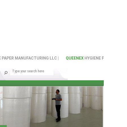
MANUFACTURING LLC |
QUEENEX
HYGIENE PAPER MANUFACTURIN