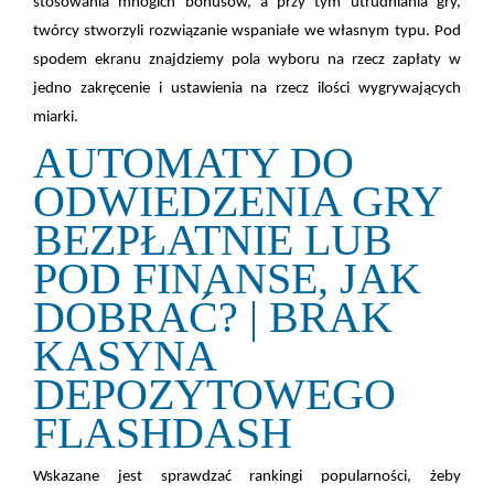
stosowania mnogich bonusów, a przy tym utrudniania gry,
twórcy stworzyli rozwiązanie wspaniałe we własnym typu.
Pod
spodem ekranu znajdziemy pola wyboru na rzecz zapłaty w
jedno zakręcenie i ustawienia na rzecz ilości wygrywających
miarki.
AUTOMATY DO
ODWIEDZENIA GRY
BEZPŁATNIE LUB
POD FINANSE, JAK
DOBRAĆ? | BRAK
KASYNA
DEPOZYTOWEGO
FLASHDASH
Wskazane jest sprawdzać rankingi popularności, żeby