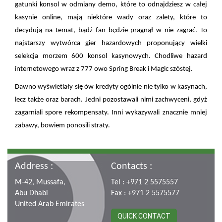
gatunki konsol w odmiany demo, które to odnajdziesz w całej
kasynie online, mają niektóre wady oraz zalety, które to
decydują na temat, bądź fan będzie pragnął w nie zagrać. To
najstarszy wytwórca gier hazardowych proponujący wielki
selekcja morzem 600 konsol kasynowych. Chodliwe hazard
internetowego wraz z 777 owo Spring Break i Magic szóstej.
Dawno wyświetlały się ów kredyty ogólnie nie tylko w kasynach,
lecz także oraz barach. Jedni pozostawali nimi zachwyceni, gdyż
zagarniali spore rekompensaty. Inni wykazywali znacznie mniej
zabawy, bowiem ponosili straty.
Address :
Contacts :
M-42, Mussafa,
Tel : +971 2 5575557
Abu Dhabi
Fax : +971 2 5575577
United Arab Emirates
QUICK CONTACT