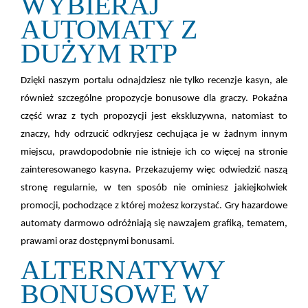
WYBIERAJ
AUTOMATY Z
DUŻYM RTP
Dzięki naszym portalu odnajdziesz nie tylko recenzje kasyn, ale
również szczególne propozycje bonusowe dla graczy. Pokaźna
część wraz z tych propozycji jest ekskluzywna, natomiast to
znaczy, hdy odrzucić odkryjesz cechująca je w żadnym innym
miejscu, prawdopodobnie nie istnieje ich co więcej na stronie
zainteresowanego kasyna. Przekazujemy więc odwiedzić naszą
stronę regularnie, w ten sposób nie ominiesz jakiejkolwiek
promocji, pochodzące z której możesz korzystać. Gry hazardowe
automaty darmowo odróżniają się nawzajem grafiką, tematem,
prawami oraz dostępnymi bonusami.
ALTERNATYWY
BONUSOWE W