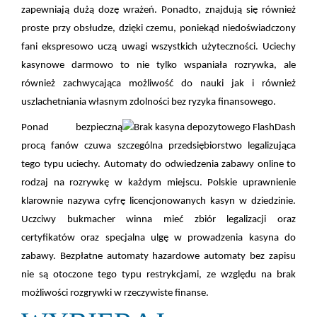
zapewniają dużą dozę wrażeń. Ponadto, znajdują się również
proste przy obsłudze, dzięki czemu, poniekąd niedoświadczony
fani ekspresowo uczą uwagi wszystkich użyteczności. Uciechy
kasynowe darmowo to nie tylko wspaniała rozrywka, ale
również zachwycająca możliwość do nauki jak i również
uszlachetniania własnym zdolności bez ryzyka finansowego.
Ponad bezpieczną
procą fanów czuwa szczególna przedsiębiorstwo legalizująca
tego typu uciechy. Automaty do odwiedzenia zabawy online to
rodzaj na rozrywkę w każdym miejscu. Polskie uprawnienie
klarownie nazywa cyfrę licencjonowanych kasyn w dziedzinie.
Uczciwy bukmacher winna mieć zbiór legalizacji oraz
certyfikatów oraz specjalna ulgę w prowadzenia kasyna do
zabawy. Bezpłatne automaty hazardowe automaty bez zapisu
nie są otoczone tego typu restrykcjami, ze względu na brak
możliwości rozgrywki w rzeczywiste finanse.