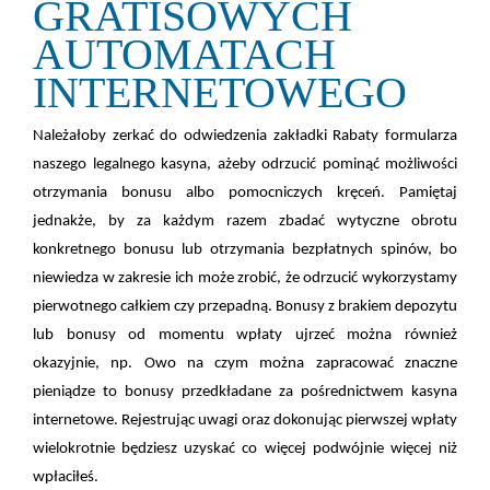
GRATISOWYCH
AUTOMATACH
INTERNETOWEGO
Należałoby zerkać do odwiedzenia zakładki Rabaty formularza
naszego legalnego kasyna, ażeby odrzucić pominąć możliwości
otrzymania bonusu albo pomocniczych kręceń. Pamiętaj
jednakże, by za każdym razem zbadać wytyczne obrotu
konkretnego bonusu lub otrzymania bezpłatnych spinów, bo
niewiedza w zakresie ich może zrobić, że odrzucić wykorzystamy
pierwotnego całkiem czy przepadną. Bonusy z brakiem depozytu
lub bonusy od momentu wpłaty ujrzeć można również
okazyjnie, np. Owo na czym można zapracować znaczne
pieniądze to bonusy przedkładane za pośrednictwem kasyna
internetowe. Rejestrując uwagi oraz dokonując pierwszej wpłaty
wielokrotnie będziesz uzyskać co więcej podwójnie więcej niż
wpłaciłeś.