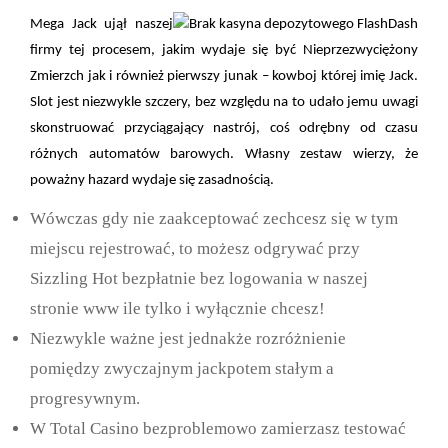
Mega Jack ujął naszej
firmy tej procesem, jakim wydaje się być Nieprzezwyciężony
Zmierzch jak i również pierwszy junak – kowboj której imię Jack.
Slot jest niezwykle szczery, bez względu na to udało jemu uwagi
skonstruować przyciągający nastrój, coś odrębny od czasu
różnych automatów barowych. Własny zestaw wierzy, że
poważny hazard wydaje się zasadnością.
Wówczas gdy nie zaakceptować zechcesz się w tym
miejscu rejestrować, to możesz odgrywać przy
Sizzling Hot bezpłatnie bez logowania w naszej
stronie www ile tylko i wyłącznie chcesz!
Niezwykle ważne jest jednakże rozróżnienie
pomiędzy zwyczajnym jackpotem stałym a
progresywnym.
W Total Casino bezproblemowo zamierzasz testować