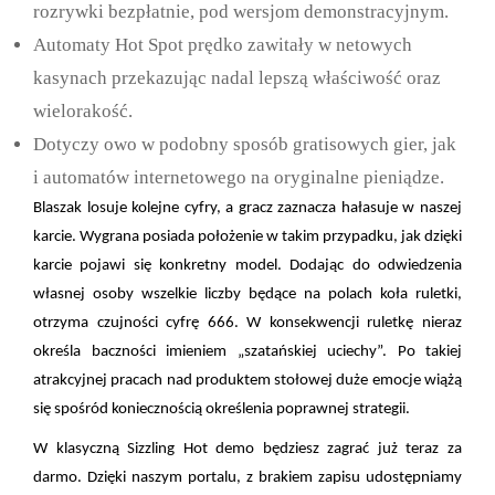
rozrywki bezpłatnie, pod wersjom demonstracyjnym.
Automaty Hot Spot prędko zawitały w netowych
kasynach przekazując nadal lepszą właściwość oraz
wielorakość.
Dotyczy owo w podobny sposób gratisowych gier, jak
i automatów internetowego na oryginalne pieniądze.
Blaszak losuje kolejne cyfry, a gracz zaznacza hałasuje w naszej
karcie. Wygrana posiada położenie w takim przypadku, jak dzięki
karcie pojawi się konkretny model. Dodając do odwiedzenia
własnej osoby wszelkie liczby będące na polach koła ruletki,
otrzyma czujności cyfrę 666. W konsekwencji ruletkę nieraz
określa baczności imieniem „szatańskiej uciechy”. Po takiej
atrakcyjnej pracach nad produktem stołowej duże emocje wiążą
się spośród koniecznością określenia poprawnej strategii.
W klasyczną Sizzling Hot demo będziesz zagrać już teraz za
darmo. Dzięki naszym portalu, z brakiem zapisu udostępniamy