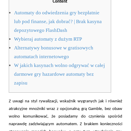
Content
Automaty do odwiedzenia gry bezpłatnie
lub pod finanse, jak dobrać? | Brak kasyna
depozytowego FlashDash
Wybieraj automaty z dużym RTP
Alternatywy bonusowe w gratisowych
automatach internetowego
W jakich kasynach wolno odgrywać w całej
darmowe gry hazardowe automaty bez
zapisu
Z uwagi na styl rywalizacji, wskaźnik wygranych jak i również
atrakcyjne mnożniki wraz z opcjonalną grą Gamble, bez obaw
wolno komunikować, że posiadamy do czynienia spośród
naprawdę zadziwiającym automatem. Z brakiem konieczności