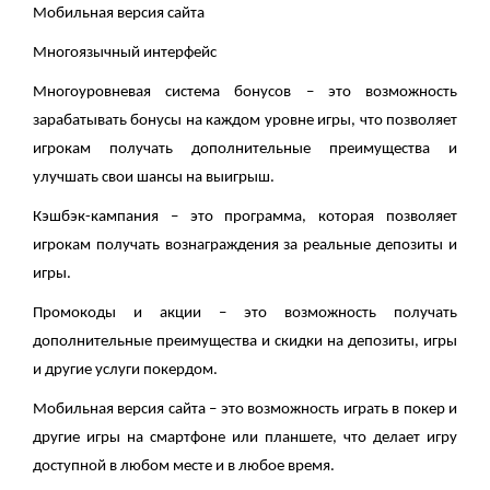
Мобильная версия сайта
Многоязычный интерфейс
Многоуровневая система бонусов – это возможность
зарабатывать бонусы на каждом уровне игры, что позволяет
игрокам получать дополнительные преимущества и
улучшать свои шансы на выигрыш.
Кэшбэк-кампания – это программа, которая позволяет
игрокам получать вознаграждения за реальные депозиты и
игры.
Промокоды и акции – это возможность получать
дополнительные преимущества и скидки на депозиты, игры
и другие услуги покердом.
Мобильная версия сайта – это возможность играть в покер и
другие игры на смартфоне или планшете, что делает игру
доступной в любом месте и в любое время.