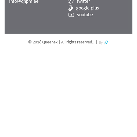
info@qhpm.ae
twitter
google plus
youtube
© 2016 Queenex | All rights reserved.. |