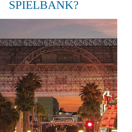
SPIELBANK?