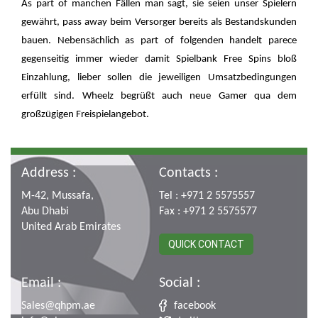
As part of manchen Fällen man sagt, sie seien unser Spielern
gewährt, pass away beim Versorger bereits als Bestandskunden
bauen. Nebensächlich as part of folgenden handelt parece
gegenseitig immer wieder damit Spielbank Free Spins bloß
Einzahlung, lieber sollen die jeweiligen Umsatzbedingungen
erfüllt sind. Wheelz begrüßt auch neue Gamer qua dem
großzügigen Freispielangebot.
Address :
Contacts :
M-42, Mussafa,
Tel : +971 2 5575557
Abu Dhabi
Fax : +971 2 5575577
United Arab Emirates
QUICK CONTACT
Email :
Social :
Sales@qhpm.ae
facebook