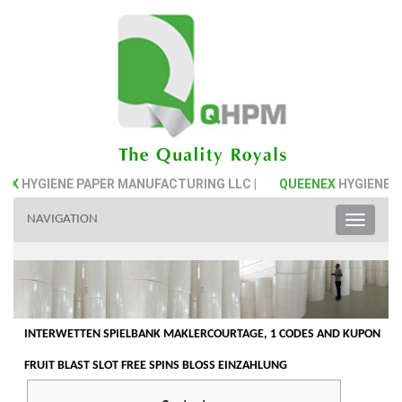
IENE PAPER MANUFACTURING LLC |
QUEENEX
HYGIENE PAPER 
NAVIGATION
Toggle
naviga
INTERWETTEN SPIELBANK MAKLERCOURTAGE, 1 CODES AND KUPON
FRUIT BLAST SLOT FREE SPINS BLOSS EINZAHLUNG