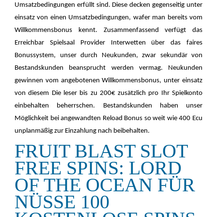
Umsatzbedingungen erfüllt sind. Diese decken gegenseitig unter
einsatz von einen Umsatzbedingungen, wafer man bereits vom
Willkommensbonus kennt. Zusammenfassend verfügt das
Erreichbar Spielsaal Provider Interwetten über das faires
Bonussystem, unser durch Neukunden, zwar sekundär von
Bestandskunden beansprucht werden vermag.
Neukunden
gewinnen vom angebotenen Willkommensbonus, unter einsatz
von diesem Die leser bis zu 200€ zusätzlich pro Ihr Spielkonto
einbehalten beherrschen. Bestandskunden haben unser
Möglichkeit bei angewandten Reload Bonus so weit wie 400 Ecu
unplanmäßig zur Einzahlung nach beibehalten.
FRUIT BLAST SLOT
FREE SPINS: LORD
OF THE OCEAN FÜR
NÜSSE 100