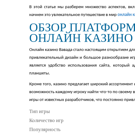
В этой статье мы разберем множество аспектов, вк
начнем это увлекательное путешествие в мир
онлайн к
ОБЗОР ПЛАТФОРМ
ОНЛАЙН КАЗИНО
Онлайн казино Вавада стало настоящим открытием для
привлекательный дизайн и большое разнообразие игр
является удобство использования сайта, который
планшеты.
Кроме того, казино предлагает широкий ассортимент и
возможность каждому игроку найти что-то по своему 
игры от известных разработчиков, что постоянно прив
Тип игры
Количество игр
Популярность