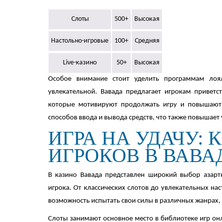
Слоты
500+
Высокая
Настольно-игровые
100+
Средняя
Live-казино
50+
Высокая
Особое внимание стоит уделить программам лоя
увлекательной. Вавада предлагает игрокам приве
которые мотивируют продолжать игру и повышают
способов ввода и вывода средств, что также повышает
ИГРА НА УДАЧУ:
ИГРОКОВ В ВАВА
В казино Вавада представлен широкий выбор азартн
игрока. От классических слотов до увлекательных нас
возможность испытать свои силы в различных жанрах,
Слоты занимают основное место в библиотеке игр он