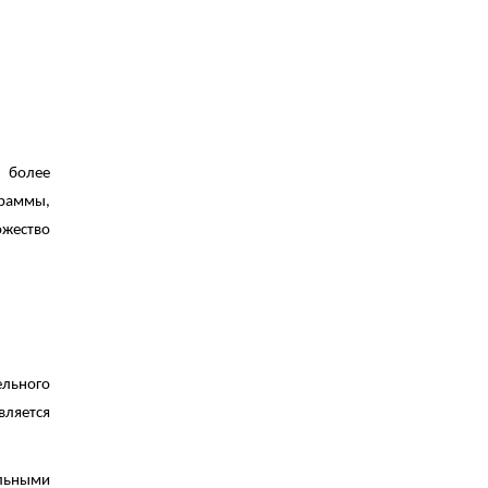
 более
граммы,
жество
ельного
вляется
ельными