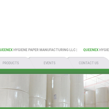
HYGIENE PAPER MANUFACTURING LLC |
QUEENEX
HYGIENE PAPE
PRODUCTS
EVENTS
CONTACT US