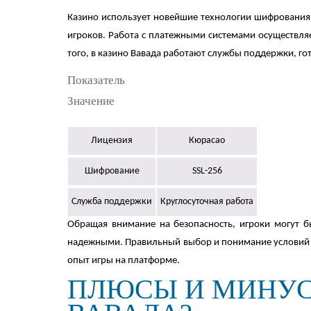
Казино использует новейшие технологии шифрования
игроков. Работа с платежными системами осуществля
того, в казино Вавада работают службы поддержки, г
Показатель
Значение
Лицензия
Кюрасао
Шифрование
SSL-256
Служба поддержки
Круглосуточная работа
Обращая внимание на безопасность, игроки могут б
надежными. Правильный выбор и понимание условий и
опыт игры на платформе.
ПЛЮСЫ И МИНУСЫ