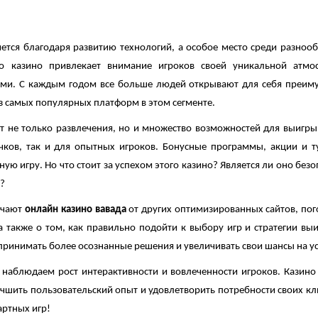
тся благодаря развитию технологий, а особое место среди разноо
то казино привлекает внимание игроков своей уникальной атмо
ми. С каждым годом все больше людей открывают для себя преим
из самых популярных платформ в этом сегменте.
т не только развлечения, но и множество возможностей для выигры
чков, так и для опытных игроков. Бонусные программы, акции и 
ю игру. Но что стоит за успехом этого казино? Является ли оно без
м?
ичают
онлайн казино вавада
от других оптимизированных сайтов, по
а также о том, как правильно подойти к выбору игр и стратегии вы
ринимать более осознанные решения и увеличивать свои шансы на ус
 наблюдаем рост интерактивности и вовлеченности игроков. Казино
чшить пользовательский опыт и удовлетворить потребности своих кл
артных игр!