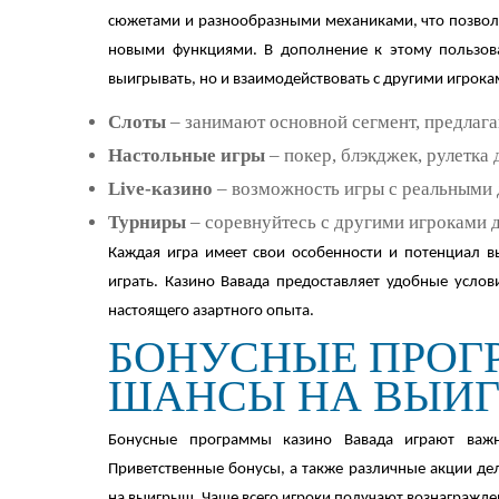
сюжетами и разнообразными механиками, что позвол
новыми функциями. В дополнение к этому пользоват
выигрывать, но и взаимодействовать с другими игрока
Слоты
– занимают основной сегмент, предлага
Настольные игры
– покер, блэкджек, рулетка 
Live-казино
– возможность игры с реальными 
Турниры
– соревнуйтесь с другими игроками д
Каждая игра имеет свои особенности и потенциал 
играть. Казино Вавада предоставляет удобные услов
настоящего азартного опыта.
БОНУСНЫЕ ПРОГ
ШАНСЫ НА ВЫИ
Бонусные программы казино Вавада играют важ
Приветственные бонусы, а также различные акции де
на выигрыш. Чаще всего игроки получают вознаграждени