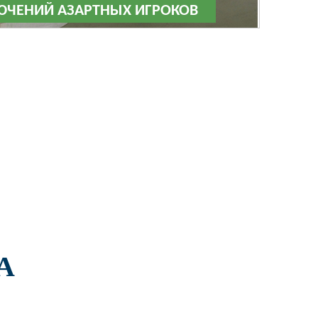
ЮЧЕНИЙ АЗАРТНЫХ ИГРОКОВ
А