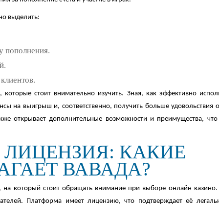
но выделить:
у пополнения.
й.
клиентов.
 которые стоит внимательно изучить. Зная, как эффективно испол
нсы на выигрыш и, соответственно, получить больше удовольствия о
акже открывает дополнительные возможности и преимущества, что
 ЛИЦЕНЗИЯ: КАКИЕ
АГАЕТ ВАВАДА?
, на который стоит обращать внимание при выборе онлайн казино.
вателей. Платформа имеет лицензию, что подтверждает её легаль