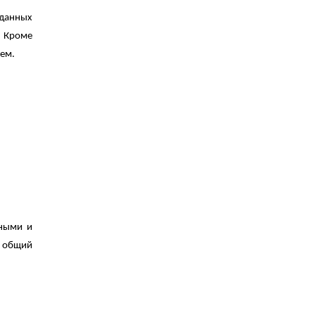
 данных
. Кроме
лем.
сными и
т общий