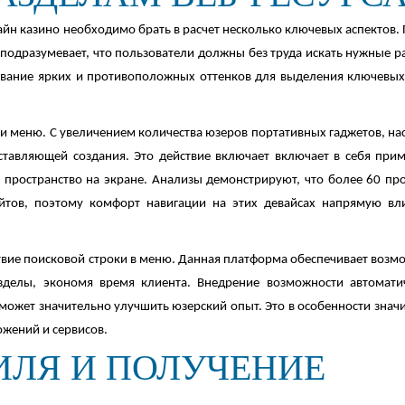
айн казино необходимо брать в расчет несколько ключевых аспектов.
 подразумевает, что пользователи должны без труда искать нужные р
ование ярких и противоположных оттенков для выделения ключевых
и меню. С увеличением количества юзеров портативных гаджетов, на
тавляющей создания. Это действие включает включает в себя при
пространство на экране. Анализы демонстрируют, что более 60 пр
тов, поэтому комфорт навигации на этих девайсах напрямую вл
твие поисковой строки в меню. Данная платформа обеспечивает возм
зделы, экономя время клиента. Внедрение возможности автомати
может значительно улучшить юзерский опыт. Это в особенности знач
жений и сервисов.
ИЛЯ И ПОЛУЧЕНИЕ