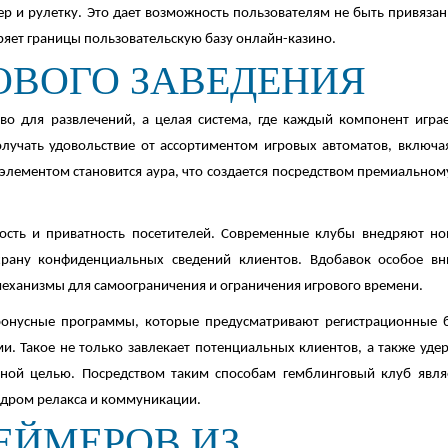
р и рулетку. Это дает возможность пользователям не быть привяза
ряет границы пользовательскую базу онлайн-казино.
ОВОГО ЗАВЕДЕНИЯ
во для развлечений, а целая система, где каждый компонент игра
лучать удовольствие от ассортиментом игровых автоматов, включа
элементом становится аура, что создается посредством премиальном
ность и приватность посетителей. Современные клубы внедряют н
рану конфиденциальных сведений клиентов. Вдобавок особое в
механизмы для самоограничения и ограничения игрового времени.
 бонусные программы, которые предусматривают регистрационные 
. Такое не только завлекает потенциальных клиентов, а также уде
иной целью. Посредством таким способам гемблинговый клуб явля
ядром релакса и коммуникации.
ЕЙМЕРОВ ИЗ