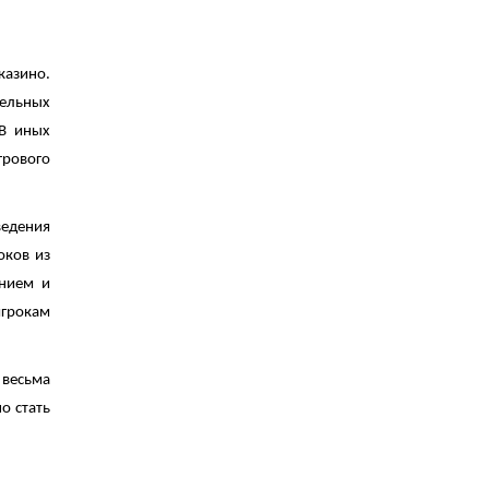
казино.
дельных
 В иных
грового
ведения
оков из
ением и
игрокам
 весьма
о стать
А