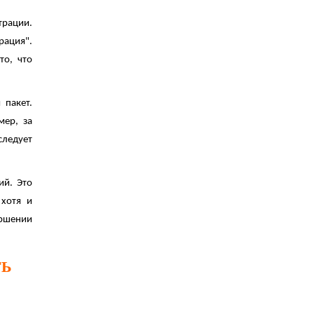
трации.
рация".
то, что
 пакет.
мер, за
следует
ий. Это
 хотя и
ершении
ТЬ