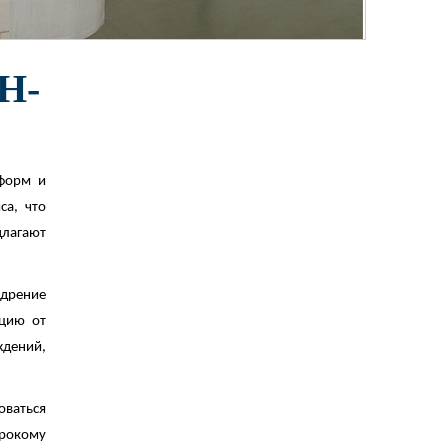
Н-
тформ и
са, что
длагают
дрение
цию от
ждений,
оваться
ирокому