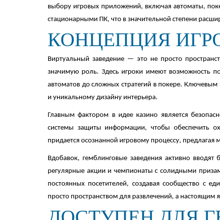
выбору игровых приложений, включая автоматы, поке
стационарными ПК, что в значительной степени расши
КОНЦЕПЦИЯ ИГР
Виртуальный заведение — это не просто пространст
значимую роль. Здесь игроки имеют возможность по
автоматов до сложных стратегий в покере. Ключевым 
и уникальному дизайну интерьера.
Главным фактором в идее казино является безопас
системы защиты информации, чтобы обеспечить ох
придается осознанной игровому процессу, предлагая 
Вдобавок, гемблинговые заведения активно вводят
регулярные акции и чемпионаты с солидными призами
постоянных посетителей, создавая сообщество с ед
просто пространством для развлечений, а настоящим 
ДОСТУПЕН ДЛЯ Г