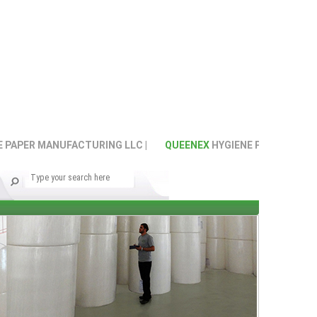
MANUFACTURING LLC |
QUEENEX
HYGIENE PAPER MANUFACTURIN