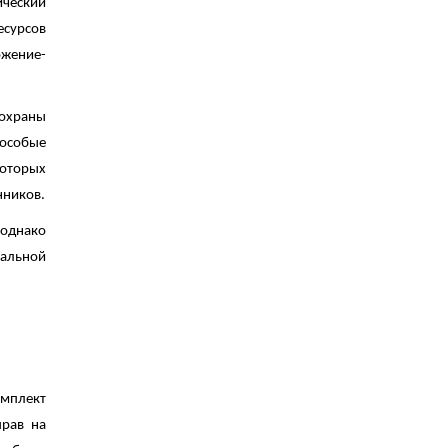
ический
есурсов
ожение-
 охраны
 особые
которых
нников.
 однако
иальной
мплект
прав на