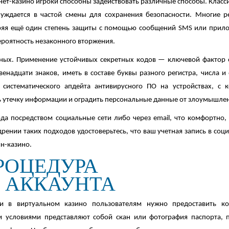
ет-казино игроки способны задействовать различные способы. Класс
уждается в частой смены для сохранения безопасности. Многие р
ряя ещё один степень защиты с помощью сообщений SMS или прил
ероятность незаконного вторжения.
нных. Применение устойчивых секретных кодов — ключевой фактор
енадцати знаков, иметь в составе буквы разного регистра, числа и
систематического апдейта антивирусного ПО на устройствах, с 
ть утечку информации и оградить персональные данные от злоумышле
а посредством социальные сети либо через email, что комфортно,
рении таких подходов удостоверьтесь, что ваш учетная запись в соц
н-казино.
РОЦЕДУРА
 АККАУНТА
си в виртуальном казино пользователям нужно предоставить ко
 условиями представляют собой скан или фотография паспорта, 