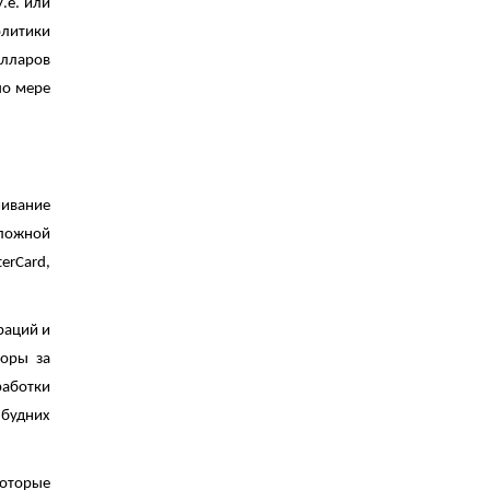
.е. или
олитики
олларов
по мере
чивание
сложной
erCard,
раций и
боры за
работки
 будних
которые