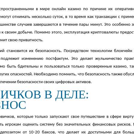
аспространенными в мире онлайн казино по причине их оператив
могут отнимать несколько суток, в то время как транзакции с прим
льшинстве случаев завершаются в течение пары минут. Это особенно 
п к своим добыче. Помимо этого, эксплуатация криптовалюты предос
енит свою приватность.
й становится их безопасность. Посредством технологии блокчейн
 подлежит изменению постфактум. Это делает жульничество прак
о быть бдительны и пользоваться только проверенные казино, та
ругих опасностей. Необходимо помнить, что безопасность также обус
печении безопасности своих цифровых активов.
ИЧКОВ В ДЕЛЕ:
ЗНОС
ичков, которые только запускают свое путешествие в сфере вирт
ть игрокам оценить систему без значительных финансовых рисков.
 депозитом от 10-20 баксов, что делает их доступными для боль