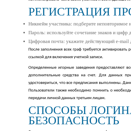
РЕГИСТРАЦИЯ ПР
Никнейм участника: подберите неповторимое 
Пароль: используйте сочетание знаков и цифр 
Цифровая почта: укажите действующий e-mail 
После заполнения всех граф требуется активировать р
ссылкой для включения учетной записи.
Определенные игорные заведения предоставляют во
дополнительные средства на счет. Для данных пр
удостовериться, что все предписания выполнены. Да
Пользователи также необходимо помнить о необходи
передачи личной данных третьим лицам.
СПОСОБЫ ЛОГИН
БЕЗОПАСНОСТЬ