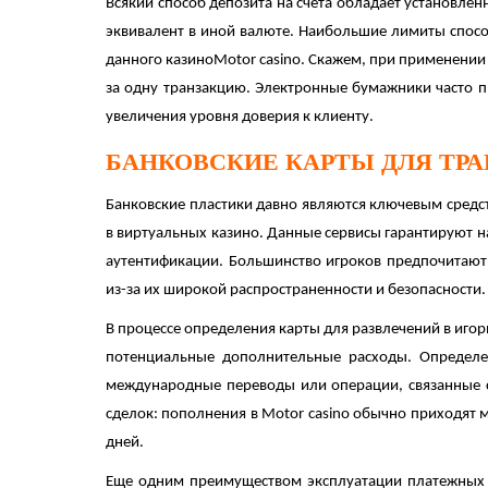
Всякий способ депозита на счета обладает установлен
эквивалент в иной валюте. Наибольшие лимиты спосо
данного казиноMotor casino. Скажем, при применени
за одну транзакцию. Электронные бумажники часто п
увеличения уровня доверия к клиенту.
БАНКОВСКИЕ КАРТЫ ДЛЯ ТР
Банковские пластики давно являются ключевым средс
в виртуальных казино. Данные сервисы гарантируют 
аутентификации. Большинство игроков предпочитают и
из-за их широкой распространенности и безопасности.
В процессе определения карты для развлечений в иг
потенциальные дополнительные расходы. Определе
международные переводы или операции, связанные с 
сделок: пополнения в Motor casino обычно приходят м
дней.
Еще одним преимуществом эксплуатации платежных к