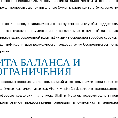
а с фото. Необходимо, чтобы картинка было четким и все данн
может попросить дополнительные бумаги, такие как платёжка за ком
4 до 72 часов, в зависимости от загруженности службы поддержки
ть всю нужную документацию и загрузить их в нужный раздел ак
ечивают шанс ускоренной идентификации посредством особые сервисы,
дентификация дает возможность пользователям беспрепятственно п
ормой.
ИТА БАЛАНСА И
ОГРАНИЧЕНИЯ
несколько простых вариантов, каждый из которых имеет свои характе
тёжных карточек, таких как Visa и MasterCard, которые предоставляю
фровые кошельки, например, Skrill и Neteller, позволяющие мгно
 криптовалют предоставлены операции в биткоинах и альтерна