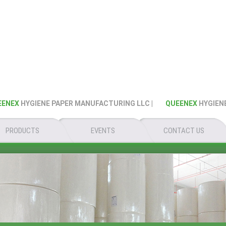
YGIENE PAPER MANUFACTURING LLC |
QUEENEX
HYGIENE PAPER
PRODUCTS
EVENTS
CONTACT US