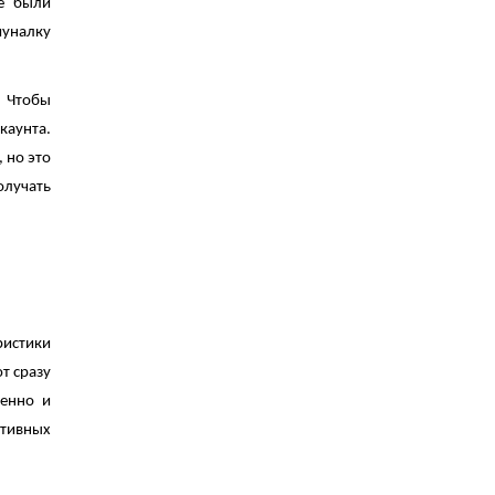
ые были
муналку
. Чтобы
каунта.
 но это
олучать
ристики
т сразу
венно и
тивных