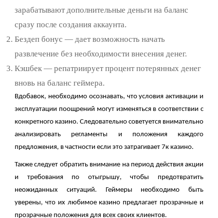
зарабатывают дополнительные деньги на баланс
сразу после создания аккаунта.
Бездеп бонус — дает возможность начать
развлечение без необходимости внесения денег.
Кэшбек — репатриирует процент потерянных денег
вновь на баланс геймера.
Вдобавок, необходимо осознавать, что условия активации и
эксплуатации поощрений могут изменяться в соответствии с
конкретного казино. Следовательно советуется внимательно
анализировать регламенты и положения каждого
предложения, в частности если это затрагивает 7к казино.
Также следует обратить внимание на период действия акции
и требования по отыгрышу, чтобы предотвратить
неожиданных ситуаций. Геймеры необходимо быть
уверены, что их любимое казино предлагает прозрачные и
прозрачные положения для всех своих клиентов.