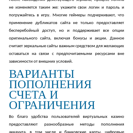
не изменяется таким же: укажите свои логин и пароль и
погружайтесь в игру. Многие геймеры подчеркивают, что
применение дубликатов сайта не только предоставляет
бесперебойный доступ, но и поддерживает все опции
оригинального сайта, включая бонусы и акции. Данное
считает зеркальные сайты важным средством для желающих
оставаться на связи с предпочитаемыми ресурсами вне
зависимости от внешних условий.
ВАРИАНТЫ
ПОПОЛНЕНИЯ
СЧЕТА И
ОГРАНИЧЕНИЯ
Во благо удобства пользователей виртуальных казино
предоставляют разнообразные методы пополнения
аккаунта, в том числе и банковские карты, цифровые