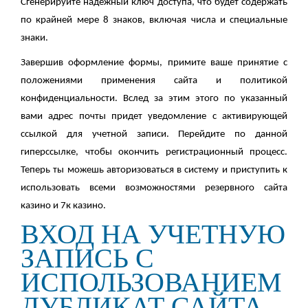
Сгенерируйте надежный ключ доступа, что будет содержать
по крайней мере 8 знаков, включая числа и специальные
знаки.
Завершив оформление формы, примите ваше принятие с
положениями применения сайта и политикой
конфиденциальности. Вслед за этим этого по указанный
вами адрес почты придет уведомление с активирующей
ссылкой для учетной записи. Перейдите по данной
гиперссылке, чтобы окончить регистрационный процесс.
Теперь ты можешь авторизоваться в систему и приступить к
использовать всеми возможностями резервного сайта
казино и 7к казино.
ВХОД НА УЧЕТНУЮ
ЗАПИСЬ С
ИСПОЛЬЗОВАНИЕМ
ДУБЛИКАТ САЙТА