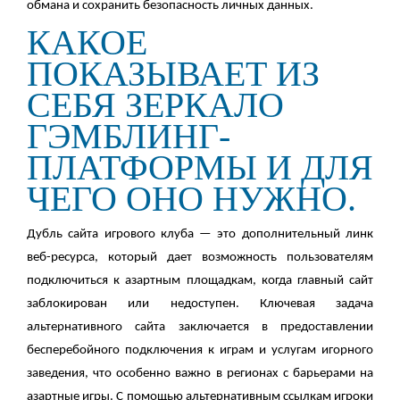
обмана и сохранить безопасность личных данных.
КАКОЕ
ПОКАЗЫВАЕТ ИЗ
СЕБЯ ЗЕРКАЛО
ГЭМБЛИНГ-
ПЛАТФОРМЫ И ДЛЯ
ЧЕГО ОНО НУЖНО.
Дубль сайта игрового клуба — это дополнительный линк
веб-ресурса, который дает возможность пользователям
подключиться к азартным площадкам, когда главный сайт
заблокирован или недоступен. Ключевая задача
альтернативного сайта заключается в предоставлении
бесперебойного подключения к играм и услугам игорного
заведения, что особенно важно в регионах с барьерами на
азартные игры. С помощью альтернативным ссылкам игроки