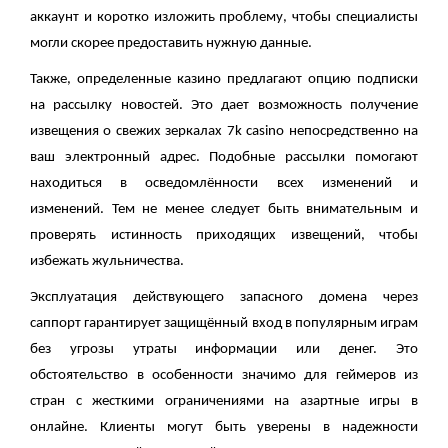
аккаунт и коротко изложить проблему, чтобы специалисты
могли скорее предоставить нужную данные.
Также, определенные казино предлагают опцию подписки
на рассылку новостей. Это дает возможность получение
извещения о свежих зеркалах 7k casino непосредственно на
ваш электронный адрес. Подобные рассылки помогают
находиться в осведомлённости всех изменений и
изменений. Тем не менее следует быть внимательным и
проверять истинность приходящих извещений, чтобы
избежать жульничества.
Эксплуатация действующего запасного домена через
саппорт гарантирует защищённый вход в популярным играм
без угрозы утраты информации или денег. Это
обстоятельство в особенности значимо для геймеров из
стран с жесткими ограничениями на азартные игры в
онлайне. Клиенты могут быть уверены в надежности