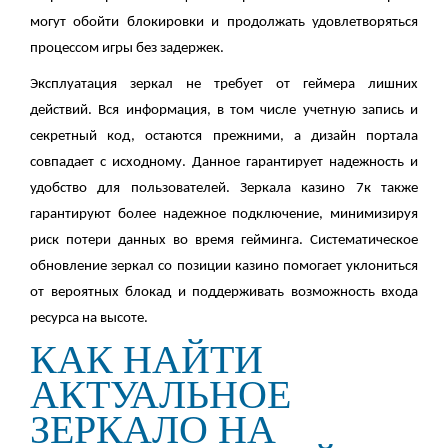
могут обойти блокировки и продолжать удовлетворяться
процессом игры без задержек.
Эксплуатация зеркал не требует от геймера лишних
действий. Вся информация, в том числе учетную запись и
секретный код, остаются прежними, а дизайн портала
совпадает с исходному. Данное гарантирует надежность и
удобство для пользователей. Зеркала казино 7к также
гарантируют более надежное подключение, минимизируя
риск потери данных во время гейминга. Систематическое
обновление зеркал со позиции казино помогает уклониться
от вероятных блокад и поддерживать возможность входа
ресурса на высоте.
КАК НАЙТИ
АКТУАЛЬНОЕ
ЗЕРКАЛО НА