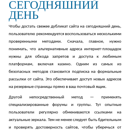
СЕГОДНЯШНИЙ
ДЕНЬ
Чтобы достать свежее дубликат сайта на сегодняшний день,
пользователю рекомендуется воспользоваться несколькими
проверенными методами. Сначала, главное, нужно
понимать, что альтернативные адреса интернет-площадок
нужны для обхода запретов и доступа к любимым
платформам, включая казино. Одним из самых из
безопасных методов становится подписка на формальные
рассылки от сайта. Это обеспечивает доступ новых адресов
на резервные страницы прямо в ваш почтовый ящик.
Другой непосредственный метод — применять
специализированные форумы и группы. Тут опытные
пользователи регулярно обмениваются ссылками на
актуальные зеркала. Тем не менее следует быть бдительным
и проверять достоверность сайтов, чтобы уберечься от