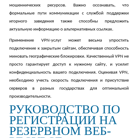
мошеннических ресурсов. Важно осознавать, что
формальные пути коммуникации с службой поддержки
игорного заведения также способны предложить
актуальную информацию о альтернативных ссылках.
Применение VPN-услуг может весьма упростить
подключение к закрытым сайтам, обеспечивая способность
миновать географические блокировки. Качественный VPN не
просто гарантирует доступ к нужному сайту, и усилит
конфиденциальность вашего подключения. Оценивая VPN,
необходимо учесть скорость подключения и присутствие
серверов в разных государствах для оптимальной
производительности.
РУКОВОДСТВО ПО
РЕГИСТРАЦИИ НА
РЕЗЕРВНОМ ВЕБ-