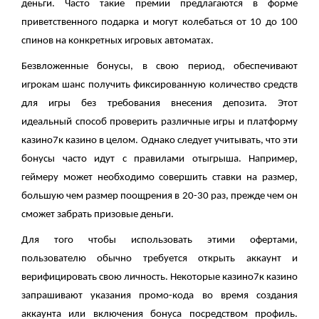
деньги. Часто такие премии предлагаются в форме
приветственного подарка и могут колебаться от 10 до 100
спинов на конкретных игровых автоматах.
Безвложенные бонусы, в свою период, обеспечивают
игрокам шанс получить фиксированную количество средств
для игры без требования внесения депозита. Этот
идеальный способ проверить различные игры и платформу
казино7к казино в целом. Однако следует учитывать, что эти
бонусы часто идут с правилами отыгрыша. Например,
геймеру может необходимо совершить ставки на размер,
большую чем размер поощрения в 20-30 раз, прежде чем он
сможет забрать призовые деньги.
Для того чтобы использовать этими офертами,
пользователю обычно требуется открыть аккаунт и
верифицировать свою личность. Некоторые казино7к казино
запрашивают указания промо-кода во время создания
аккаунта или включения бонуса посредством профиль.