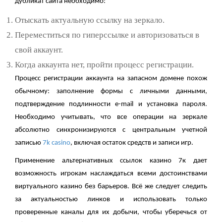
дубликат сайта необходимо:
Отыскать актуальную ссылку на зеркало.
Переместиться по гиперссылке и авторизоваться в
свой аккаунт.
Когда аккаунта нет, пройти процесс регистрации.
Процесс регистрации аккаунта на запасном домене похож
обычному: заполнение формы с личными данными,
подтверждение подлинности e-mail и установка пароля.
Необходимо учитывать, что все операции на зеркале
абсолютно синхронизируются с центральным учетной
записью
7k casino
, включая остаток средств и записи игр.
Применение альтернативных ссылок казино 7к дает
возможность игрокам наслаждаться всеми достоинствами
виртуального казино без барьеров. Всё же следует следить
за актуальностью линков и использовать только
проверенные каналы для их добычи, чтобы уберечься от