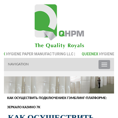
GIENE PAPER MANUFACTURING LLC |
QUEENEX
HYGIENE PAPER 
NAVIGATION
Toggle
naviga
КАК ОСУЩЕСТВИТЬ ПОДКЛЮЧЕНИЕК ГЭМБЛИНГ-ПЛАТФОРМЕ:
ЗЕРКАЛО КАЗИНО 7К
КАК ОСУЩЕСТВИТЬ