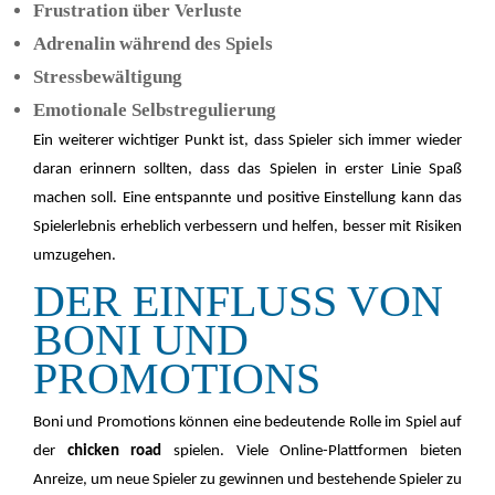
Frustration über Verluste
Adrenalin während des Spiels
Stressbewältigung
Emotionale Selbstregulierung
Ein weiterer wichtiger Punkt ist, dass Spieler sich immer wieder
daran erinnern sollten, dass das Spielen in erster Linie Spaß
machen soll. Eine entspannte und positive Einstellung kann das
Spielerlebnis erheblich verbessern und helfen, besser mit Risiken
umzugehen.
DER EINFLUSS VON
BONI UND
PROMOTIONS
Boni und Promotions können eine bedeutende Rolle im Spiel auf
der
chicken road
spielen. Viele Online-Plattformen bieten
Anreize, um neue Spieler zu gewinnen und bestehende Spieler zu