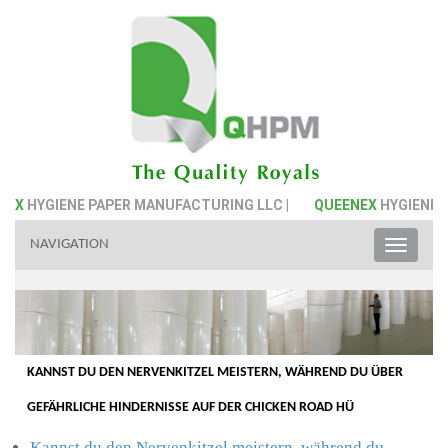
HYGIENE PAPER MANUFACTURING LLC |
QUEENEX
HYGIENE PAPE
NAVIGATION
Toggle
naviga
KANNST DU DEN NERVENKITZEL MEISTERN, WÄHREND DU ÜBER
GEFÄHRLICHE HINDERNISSE AUF DER CHICKEN ROAD HÜ
Kannst du den Nervenkitzel meistern, während du