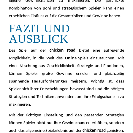
eigene Gewinnchancen zu maximieren. Die geschickte
Kombination von Boni und strategischem Spielen kann einen
erheblichen Einfluss auf die Gesamtrisiken und Gewinne haben.
FAZIT UND
AUSBLICK
Das Spiel auf der
chicken road
bietet eine aufregende
Möglichkeit, in die Welt des Online-Spiels einzutauchen. Mit
einer Mischung aus Geschicklichkeit, Strategie und Emotionen,
können Spieler große Gewinne erzielen und gleichzeitig
spannende Herausforderungen meistern. Wichtig ist, dass
Spieler sich ihrer Entscheidungen bewusst sind und die nötigen
Strategien und Techniken anwenden, um ihre Erfolgschancen zu
maximieren.
Mit der richtigen Einstellung und den passenden Strategien
können Spieler nicht nur ihre Gewinnchancen erhöhen, sondern
auch das allgemeine Spielerlebnis auf der
chicken road
genießen.