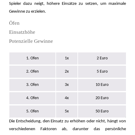
Spieler dazu neigt, höhere Einsätze zu setzen, um maximale
Gewinne zu erzielen.
Öfen
Einsatzhöhe
Potenzielle Gewinne
1. Ofen
1x
2 Euro
2. Ofen
2x
5 Euro
3. Ofen
3x
10 Euro
4. Ofen
4x
20 Euro
5. Ofen
5x
50 Euro
Die Entscheidung, den Einsatz zu erhöhen oder nicht, hängt von
verschiedenen Faktoren ab, darunter das persönliche