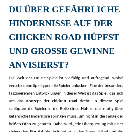
DU ÜBER GEFÄHRLICHE
HINDERNISSE AUF DER
CHICKEN ROAD HÜPFST
UND GROSSE GEWINNE A
NVISIERST?
Die Welt der Online-Spiele ist vielfältig und aufregend, wobei
verschiedene Spieltypen die Spieler anlocken. Eine der besonders
faszinierenden Entwicklungen in dieser Welt ist das Spiel, das sich
um das Konzept der
chicken road
dreht. In diesem Spiel
schlüpfen die Spieler in die Rolle eines Huhns, das mutig über
gefährliche Hindernisse springen muss, um nicht in die Fänge der
heißen Öfen zu geraten. Dabei wird jede Überquerung mit einer
steigenden Einsatzhöhe belohnt, was den Nervenkitzel und die