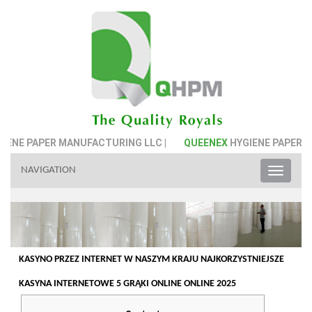
ER MANUFACTURING LLC |
QUEENEX
HYGIENE PAPER MANUFACTU
NAVIGATION
Toggle
naviga
KASYNO PRZEZ INTERNET W NASZYM KRAJU NAJKORZYSTNIEJSZE
KASYNA INTERNETOWE 5 GRĄKI ONLINE ONLINE 2025