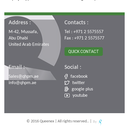
Address :
Contacts :
M-42, Mussafa,
Tel : +971 2 5575557
Abu Dhabi
Fax : +971 2 5575577
United Arab Emirates
QUICK CONTACT
Email :
Social :
Sales@qhpm.ae
facebook
info@qhpm.ae
twitter
google plus
youtube
© 2016 Queenex | All rights reserved.. |