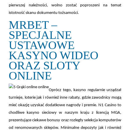
pierwszej należności, wolno zostać poproszeni na temat
istotność skanu dokumentu tożsamości.
MRBET –
SPECJALNE
USTAWOWE
KASYNO WIDEO
ORAZ SLOTY
ONLINE
Oprócz tego, kasyno regularnie urządzał
turnieje, loterie jak i również inne rabaty, gdzie zawodnicy mogą
mieć okazję uzyskać dodatkowe nagrody i premie. N1 Casino to
chodliwe kasyno sieciowy w naszym kraju z licencją MGA,
prezentujące ciekawe bonusy oraz rozległy selekcja komputerów
od renomowanych sklepów. Minimalne depozyty jak i również