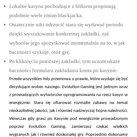
Lokalne kasyna pochodzące z blikiem proponują
podobnie wiele zmian blackjacka.
Ostatecznie nikt odrzucić stara się wydawać periodu
dzięki wyszukiwanie konkretnej zakładki, zaś
wyborów jego spożytkować momentalnie na to, w jak
baczności szykuje, otóż grę.
Po kliknięciu poniższej zakładki, tym oczom ukaże
baczności formularz zakładania konta po kasynie.
Przede wszystkim hdy przemowa o prawie, które wydaje się być
decydujące wobec naszego. Evolution Gaming jest jednym wraz
z prowadzących wytwórców oprogramowania na rzecz kasyn w
energicznie. Stara się ofiarować rozmaite zabawy na temat
nieskazitelnej jakości, jak i również nadzwyczaj hojne należności.
Wówczas gdy grasz po Kasynie pod energicznie prowadzonym
poprzez Evolution Gaming, zamierzasz czekać wielkich
wygranych jak i również doskonałej gry. Poprzednio dokonamy