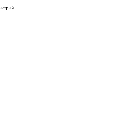
быстрый