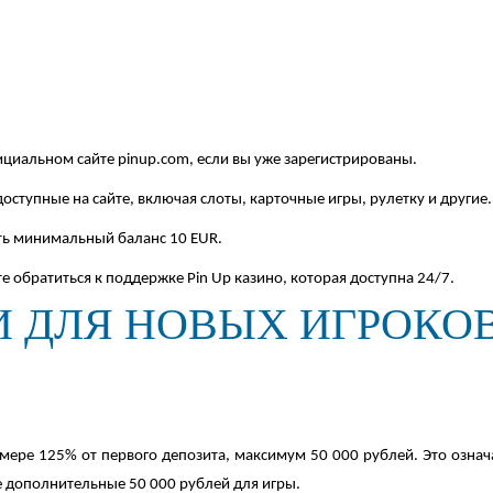
ициальном сайте pinup.com, если вы уже зарегистрированы.
доступные на сайте, включая слоты, карточные игры, рулетку и другие.
еть минимальный баланс 10 EUR.
е обратиться к поддержке Pin Up казино, которая доступна 24/7.
 ДЛЯ НОВЫХ ИГРОКОВ
мере 125% от первого депозита, максимум 50 000 рублей. Это означа
те дополнительные 50 000 рублей для игры.