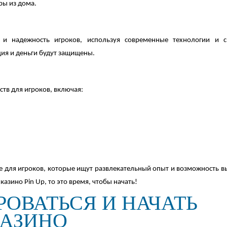
ры из дома.
 и надежность игроков, используя современные технологии и 
ция и деньги будут защищены.
тв для игроков, включая:
ие для игроков, которые ищут развлекательный опыт и возможность в
азино Pin Up, то это время, чтобы начать!
РОВАТЬСЯ И НАЧАТЬ
 КАЗИНО