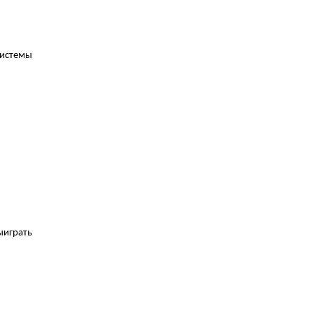
системы
ыиграть