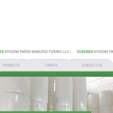
ENE PAPER MANUFACTURING LLC |
QUEENEX
HYGIENE PAPER MA
PRODUCTS
EVENTS
CONTACT US