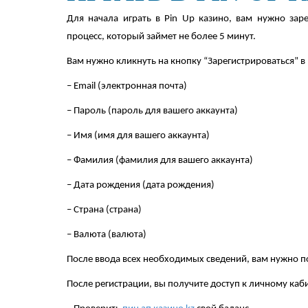
Для начала играть в Pin Up казино, вам нужно зар
процесс, который займет не более 5 минут.
Вам нужно кликнуть на кнопку “Зарегистрироваться” в
– Email (электронная почта)
– Пароль (пароль для вашего аккаунта)
– Имя (имя для вашего аккаунта)
– Фамилия (фамилия для вашего аккаунта)
– Дата рождения (дата рождения)
– Страна (страна)
– Валюта (валюта)
После ввода всех необходимых сведений, вам нужно по
После регистрации, вы получите доступ к личному каби