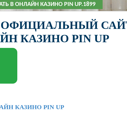
Ь В ОНЛАЙН КАЗИНО PIN UP.1899
О ОФИЦИАЛЬНЫЙ САЙ
АЙН КАЗИНО PIN UP
ЙН КАЗИНО PIN UP