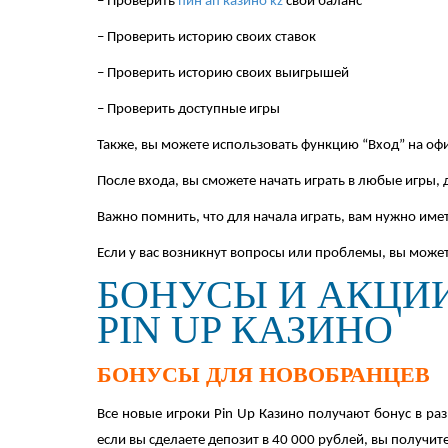
– Проверить
пин ап казино kz
свой баланс
– Проверить историю своих ставок
– Проверить историю своих выигрышей
– Проверить доступные игры
Также, вы можете использовать функцию “Вход” на оф
После входа, вы сможете начать играть в любые игры, 
Важно помнить, что для начала играть, вам нужно им
Если у вас возникнут вопросы или проблемы, вы может
БОНУСЫ И АКЦИИ
PIN UP КАЗИНО
БОНУСЫ ДЛЯ НОВОБРАНЦЕВ
Все новые игроки Pin Up Казино получают бонус в раз
если вы сделаете депозит в 40 000 рублей, вы получи