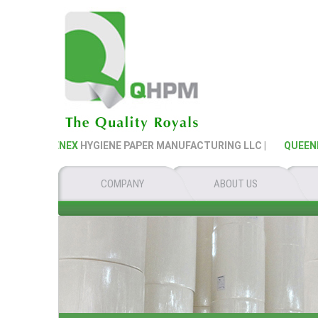
QUEENEX
HYGIENE PAPER MANUFACTURING LLC |
QUEENEX
HYGI
COMPANY
ABOUT US