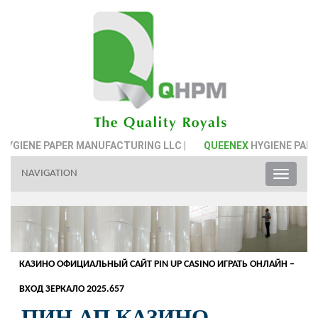
GIENE PAPER MANUFACTURING LLC |
QUEENEX
HYGIENE PAPER 
NAVIGATION
Toggle
naviga
КАЗИНО ОФИЦИАЛЬНЫЙ САЙТ PIN UP CASINO ИГРАТЬ ОНЛАЙН –
ВХОД ЗЕРКАЛО 2025.657
ПИН АП КАЗИНО