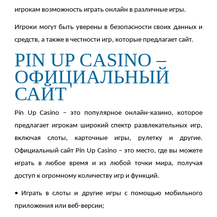
игрокам возможность играть онлайн в различные игры.
Игроки могут быть уверены в безопасности своих данных и
средств, а также в честности игр, которые предлагает сайт.
PIN UP CASINO –
ОФИЦИАЛЬНЫЙ
САЙТ
Pin Up Casino – это популярное онлайн-казино, которое
предлагает игрокам широкий спектр развлекательных игр,
включая слоты, карточные игры, рулетку и другие.
Официальный сайт Pin Up Casino – это место, где вы можете
играть в любое время и из любой точки мира, получая
доступ к огромному количеству игр и функций.
• Играть в слоты и другие игры с помощью мобильного
приложения или веб-версии;