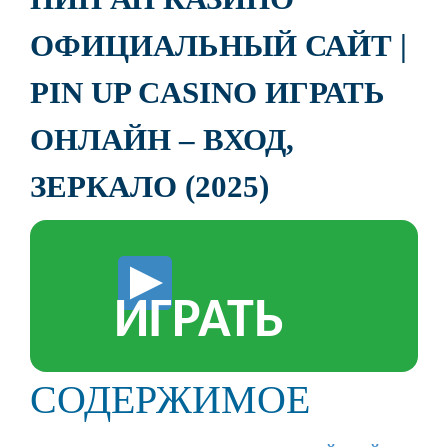
ОФИЦИАЛЬНЫЙ САЙТ |
PIN UP CASINO ИГРАТЬ
ОНЛАЙН – ВХОД,
ЗЕРКАЛО (2025)
ИГРАТЬ
СОДЕРЖИМОЕ