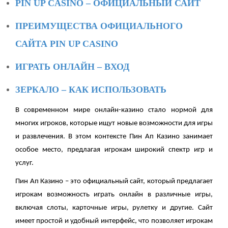
PIN UP CASINO – ОФИЦИАЛЬНЫЙ САЙТ
ПРЕИМУЩЕСТВА ОФИЦИАЛЬНОГО
САЙТА PIN UP CASINO
ИГРАТЬ ОНЛАЙН – ВХОД
ЗЕРКАЛО – КАК ИСПОЛЬЗОВАТЬ
В современном мире онлайн-казино стало нормой для
многих игроков, которые ищут новые возможности для игры
и развлечения. В этом контексте Пин Ап Казино занимает
особое место, предлагая игрокам широкий спектр игр и
услуг.
Пин Ап Казино – это официальный сайт, который предлагает
игрокам возможность играть онлайн в различные игры,
включая слоты, карточные игры, рулетку и другие. Сайт
имеет простой и удобный интерфейс, что позволяет игрокам