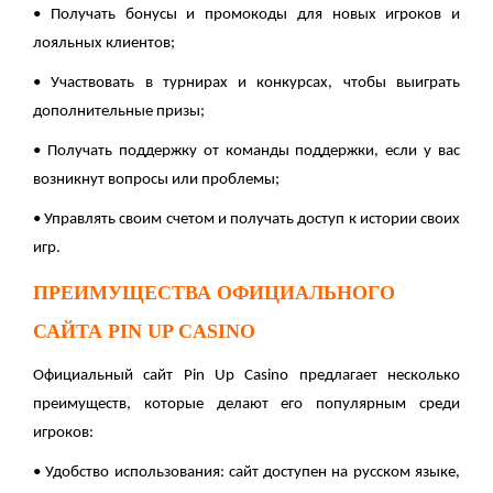
• Получать бонусы и промокоды для новых игроков и
лояльных клиентов;
• Участвовать в турнирах и конкурсах, чтобы выиграть
дополнительные призы;
• Получать поддержку от команды поддержки, если у вас
возникнут вопросы или проблемы;
• Управлять своим счетом и получать доступ к истории своих
игр.
ПРЕИМУЩЕСТВА ОФИЦИАЛЬНОГО
САЙТА PIN UP CASINO
Официальный сайт Pin Up Casino предлагает несколько
преимуществ, которые делают его популярным среди
игроков:
• Удобство использования: сайт доступен на русском языке,