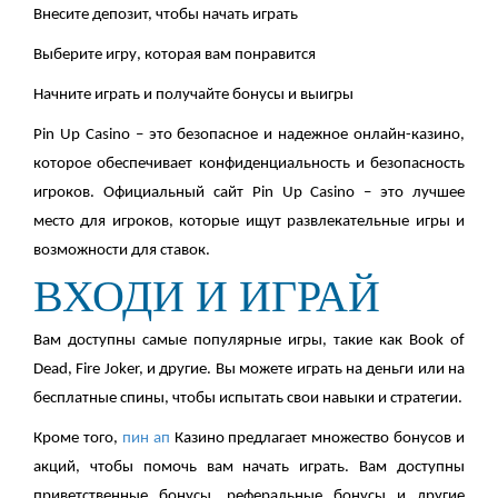
Внесите депозит, чтобы начать играть
Выберите игру, которая вам понравится
Начните играть и получайте бонусы и выигры
Pin Up Casino – это безопасное и надежное онлайн-казино,
которое обеспечивает конфиденциальность и безопасность
игроков. Официальный сайт Pin Up Casino – это лучшее
место для игроков, которые ищут развлекательные игры и
возможности для ставок.
ВХОДИ И ИГРАЙ
Вам доступны самые популярные игры, такие как Book of
Dead, Fire Joker, и другие. Вы можете играть на деньги или на
бесплатные спины, чтобы испытать свои навыки и стратегии.
Кроме того,
пин ап
Казино предлагает множество бонусов и
акций, чтобы помочь вам начать играть. Вам доступны
приветственные бонусы, реферальные бонусы и другие