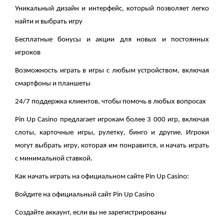
Уникальный дизайн и интерфейс, который позволяет легко
найти и выбрать игру
Бесплатные бонусы и акции для новых и постоянных
игроков
Возможность играть в игры с любым устройством, включая
смартфоны и планшеты
24/7 поддержка клиентов, чтобы помочь в любых вопросах
Pin Up Casino предлагает игрокам более 3 000 игр, включая
слоты, карточные игры, рулетку, бинго и другие. Игроки
могут выбрать игру, которая им понравится, и начать играть
с минимальной ставкой.
Как начать играть на официальном сайте Pin Up Casino:
Войдите на официальный сайт Pin Up Casino
Создайте аккаунт, если вы не зарегистрированы