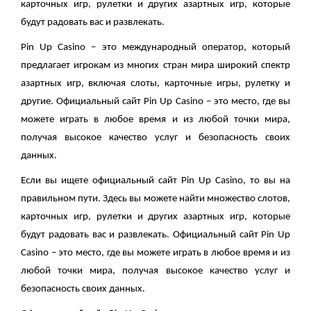
карточных игр, рулетки и других азартных игр, которые
будут радовать вас и развлекать.
Pin Up Casino – это международный оператор, который
предлагает игрокам из многих стран мира широкий спектр
азартных игр, включая слоты, карточные игры, рулетку и
другие. Официальный сайт Pin Up Casino – это место, где вы
можете играть в любое время и из любой точки мира,
получая высокое качество услуг и безопасность своих
данных.
Если вы ищете официальный сайт Pin Up Casino, то вы на
правильном пути. Здесь вы можете найти множество слотов,
карточных игр, рулетки и других азартных игр, которые
будут радовать вас и развлекать. Официальный сайт Pin Up
Casino – это место, где вы можете играть в любое время и из
любой точки мира, получая высокое качество услуг и
безопасность своих данных.