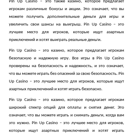
Pin Up Casino – это также казино, которое предлагает
игрокам различные бонусы и акции. Это означает, что вы
можете получить дополнительные деньги для игры и
увеличить свои шансы на выигрыш. Pin Up Casino – это
лучшее место для игроков, которые ищут азартных
приключений и хотят выиграть реальные деньги.
Pin Up Casino – это казино, которое предлагает игрокам
безопасную и надежную игру. Все игры в Pin Up Casino
проверены на безопасность и надежность, и это означает,
что вы можете играть без опасений за свою безопасность. Pin
Up Casino – это лучшее место для игроков, которые ищут
азартных приключений и хотят играть безопасно.
Pin Up Casino – это казино, которое предлагает игрокам
широкий спектр опций для оплаты и снятия денег. Это
означает, что вы можете играть и снимать деньги, когда вам
это нужно. Pin Up Casino – это лучшее место для игроков,
которые ищут азартных приключений и хотят играть