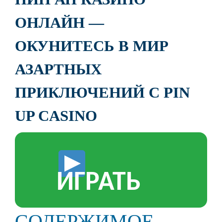
ОНЛАЙН —
ОКУНИТЕСЬ В МИР
АЗАРТНЫХ
ПРИКЛЮЧЕНИЙ С PIN
UP CASINO
ИГРАТЬ
СОДЕРЖИМОЕ