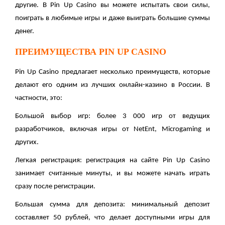
другие. В Pin Up Casino вы можете испытать свои силы,
поиграть в любимые игры и даже выиграть большие суммы
денег.
ПРЕИМУЩЕСТВА PIN UP CASINO
Pin Up Casino предлагает несколько преимуществ, которые
делают его одним из лучших онлайн-казино в России. В
частности, это:
Большой выбор игр: более 3 000 игр от ведущих
разработчиков, включая игры от NetEnt, Microgaming и
других.
Легкая регистрация: регистрация на сайте Pin Up Casino
занимает считанные минуты, и вы можете начать играть
сразу после регистрации.
Большая сумма для депозита: минимальный депозит
составляет 50 рублей, что делает доступными игры для