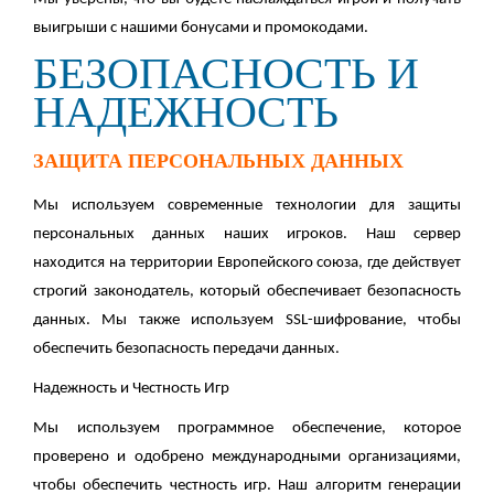
выигрыши с нашими бонусами и промокодами.
БЕЗОПАСНОСТЬ И
НАДЕЖНОСТЬ
ЗАЩИТА ПЕРСОНАЛЬНЫХ ДАННЫХ
Мы используем современные технологии для защиты
персональных данных наших игроков. Наш сервер
находится на территории Европейского союза, где действует
строгий законодатель, который обеспечивает безопасность
данных. Мы также используем SSL-шифрование, чтобы
обеспечить безопасность передачи данных.
Надежность и Честность Игр
Мы используем программное обеспечение, которое
проверено и одобрено международными организациями,
чтобы обеспечить честность игр. Наш алгоритм генерации