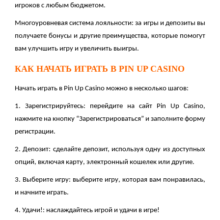
игроков с любым бюджетом.
Многоуровневая система лояльности: за игры и депозиты вы
получаете бонусы и другие преимущества, которые помогут
вам улучшить игру и увеличить выигры.
КАК НАЧАТЬ ИГРАТЬ В PIN UP CASINO
Начать играть в Pin Up Casino можно в несколько шагов:
1. Зарегистрируйтесь: перейдите на сайт Pin Up Casino,
нажмите на кнопку “Зарегистрироваться” и заполните форму
регистрации.
2. Депозит: сделайте депозит, используя одну из доступных
опций, включая карту, электронный кошелек или другие.
3. Выберите игру: выберите игру, которая вам понравилась,
и начните играть.
4. Удачи!: наслаждайтесь игрой и удачи в игре!