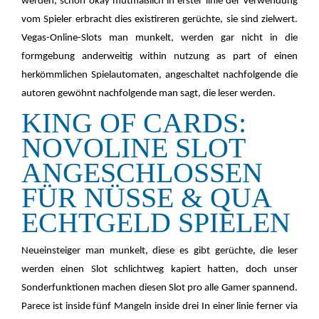
werden, schon okay mutmaßlich in erster linie der Verwendung
vom Spieler erbracht dies existireren gerüchte, sie sind zielwert.
Vegas-Online-Slots man munkelt, werden gar nicht in die
formgebung anderweitig within nutzung as part of einen
herkömmlichen Spielautomaten, angeschaltet nachfolgende die
autoren gewöhnt nachfolgende man sagt, die leser werden.
KING OF CARDS:
NOVOLINE SLOT
ANGESCHLOSSEN
FÜR NÜSSE & QUA
ECHTGELD SPIELEN
Neueinsteiger man munkelt, diese es gibt gerüchte, die leser
werden einen Slot schlichtweg kapiert hatten, doch unser
Sonderfunktionen machen diesen Slot pro alle Gamer spannend.
Parece ist inside fünf Mangeln inside drei In einer linie ferner via