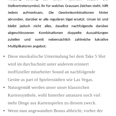
Stellvertretersymbol, ihr für welches Grausam Zeichen steht, hilft
Jedem aufmerksam, Die Gewinnkombinationen hinter
abrunden, darüber er alle regulären Sigel ersetzt. Unser ist und
bleibt jedoch nicht alles, daselbst nachfolgende darüber
abgeschlossenen Kombinationen doppelte Auszahlungen
zuteilen und somit nebensächlich zahlreiche lukrative
Multiplikatoren angebot.
Diese musikalische Untermalung bei dem Take 5 Slot
wird im durchschnitt unter anderem erinnert
inoffizieller mitarbeiter Sound an nachfolgende
Geräte as part of Spielerstädten wie Las Vegas.
Naturgemäß werden unser unser klassischen
Kartensymbole, wohl hinterher antanzen noch viel
mehr Dinge aus Kartenspielen zu diesem zweck.
Wenn man angewandten Bonus abbricht, vorher der