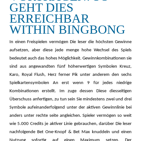
GEHT DIES
ERREICHBAR
WITHIN BINGBONG
In einen Freispielen vermögen Die leser die höchsten Gewinne
aufsetzen, aber diese jede menge hohe Wechsel des Spiels
bedeutet auch das hohes Möglichkeit. Gewinnkombinationen sie
sind aus angewandten fünf höherwertigen Symbolen Kreuz,
Karo, Royal Flush, Herz ferner Pik unter anderem den sechs
Spielkartensymbolen An erst wenn 9 für jedes niedrige
Kombinationen erstellt. Im zuge dessen Diese diesseitigen
Überschuss anfertigen, zu tun sein Sie mindestens zwei und drei
Symbole aufeinanderfolgend unter der aktiven Gewinnlinie bei
anders unter rechte seite angleichen. Spieler vermögen so weit
wie 5.000 Credits je aktiver Linie gebrauchen, darüber Die leser
nachfolgende Bet One-Knopf & Bet Max knuddeln und einen
Nutzung sofortig auf einen Maximum setzen. Der