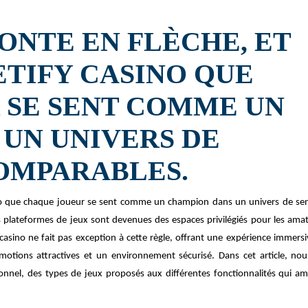
NTE EN FLÈCHE, ET
ETIFY CASINO QUE
 SE SENT COMME UN
UN UNIVERS DE
OMPARABLES.
sino que chaque joueur se sent comme un champion dans un univers de se
s plateformes de jeux sont devenues des espaces privilégiés pour les ama
casino ne fait pas exception à cette règle, offrant une expérience immersi
omotions attractives et un environnement sécurisé. Dans cet article, nou
onnel, des types de jeux proposés aux différentes fonctionnalités qui am