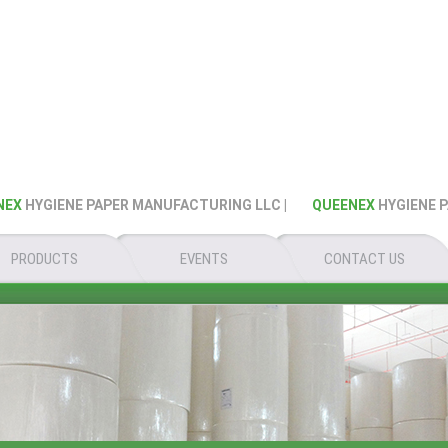
ENE PAPER MANUFACTURING LLC |
QUEENEX
HYGIENE PAPER MA
PRODUCTS
EVENTS
CONTACT US