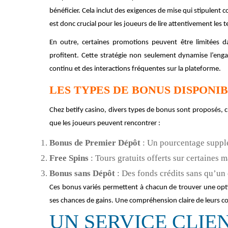
bénéficier. Cela inclut des exigences de mise qui stipulent c
est donc crucial pour les joueurs de lire attentivement les 
En outre, certaines promotions peuvent être limitées d
profitent. Cette stratégie non seulement dynamise l’eng
continu et des interactions fréquentes sur la plateforme.
LES TYPES DE BONUS DISPONI
Chez betify casino, divers types de bonus sont proposés, c
que les joueurs peuvent rencontrer :
Bonus de Premier Dépôt
: Un pourcentage supplé
Free Spins
: Tours gratuits offerts sur certaines 
Bonus sans Dépôt
: Des fonds crédits sans qu’un 
Ces bonus variés permettent à chacun de trouver une opti
ses chances de gains. Une compréhension claire de leurs c
UN SERVICE CLIE