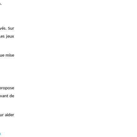
n.
vés. Sur
Les jeux
que mise
 propose
avant de
ur aider
R