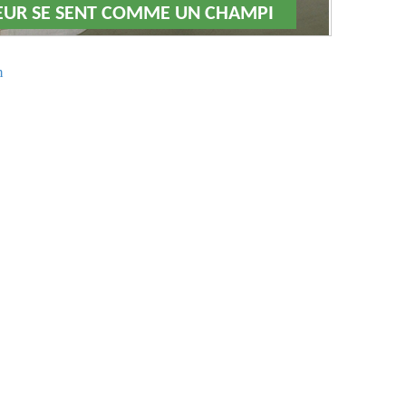
UEUR SE SENT COMME UN CHAMPI
n