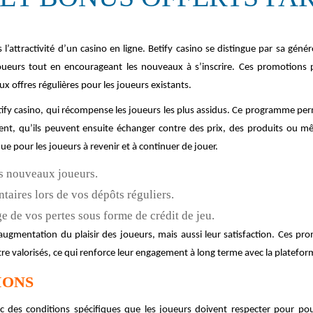
l’attractivité d’un casino en ligne. Betify casino se distingue par sa génér
 joueurs tout en encourageant les nouveaux à s’inscrire. Ces promotions
x offres régulières pour les joueurs existants.
tify casino, qui récompense les joueurs les plus assidus. Ce programme pe
ouent, qu’ils peuvent ensuite échanger contre des prix, des produits ou 
 pour les joueurs à revenir et à continuer de jouer.
s nouveaux joueurs.
taires lors de vos dépôts réguliers.
 de vos pertes sous forme de crédit de jeu.
augmentation du plaisir des joueurs, mais aussi leur satisfaction. Ces pr
re valorisés, ce qui renforce leur engagement à long terme avec la platefor
IONS
c des conditions spécifiques que les joueurs doivent respecter pour po