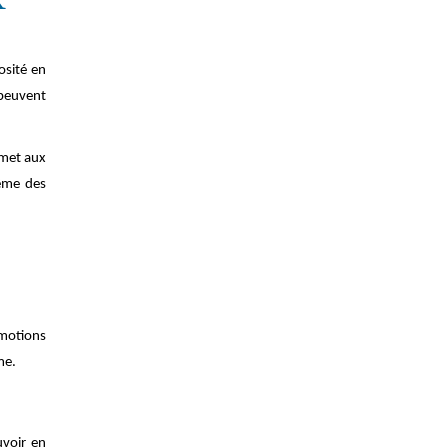
osité en
 peuvent
rmet aux
même des
omotions
me.
uvoir en